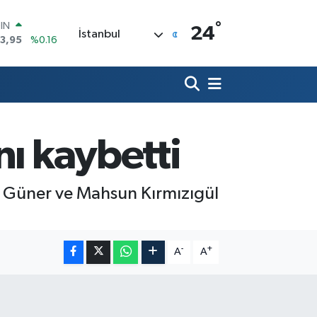
°
R
24
İstanbul
704
%0
406
%-0.08
İN
43
%0
 ALTIN
.87
%0.12
00
nı kaybetti
9
%70
OIN
3,95
%0.16
da Güner ve Mahsun Kırmızıgül
-
+
A
A