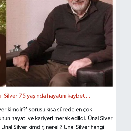
l Silver 75 yaşında hayatını kaybetti.
lver kimdir?' sorusu kısa sürede en çok
unun hayatı ve kariyeri merak edildi. Ünal Siver
Ünal Silver kimdir, nereli? Ünal Silver hangi