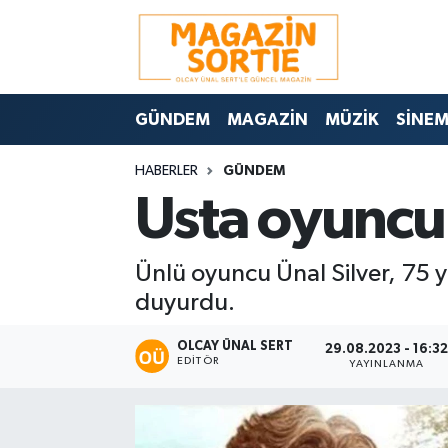
Nöbetçi Eczaneler
GÜNDEM
MAGAZİN
MÜZİK
SİNE
Hava Durumu
HABERLER
GÜNDEM
Trafik Durumu
Usta oyuncu 
Süper Lig Puan Durumu ve Fikstür
Ünlü oyuncu Ünal Silver, 75 
Tüm Manşetler
duyurdu.
Son Dakika Haberleri
OLCAY ÜNAL SERT
29.08.2023 - 16:3
EDITÖR
YAYINLANMA
Haber Arşivi