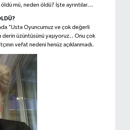
 öldü mü, neden öldü? İşte ayrıntılar...
ÖLDÜ?
da "Usta Oyuncumuz ve çok değerli
n derin üzüntüsünü yaşıyoruz.. Onu çok
tçının vefat nedeni henüz açıklanmadı.