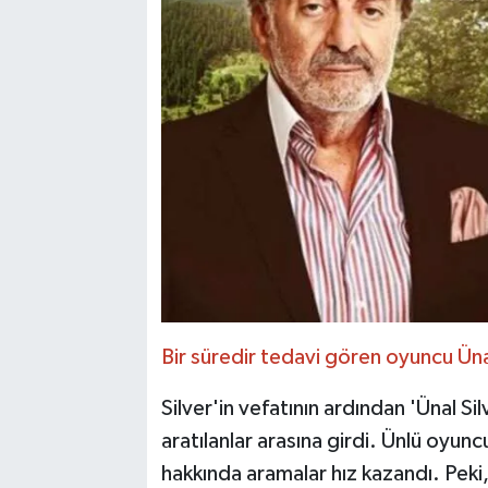
Bir süredir tedavi gören oyuncu Üna
Silver'in vefatının ardından 'Ünal Si
aratılanlar arasına girdi. Ünlü oyunc
hakkında aramalar hız kazandı. Peki, 