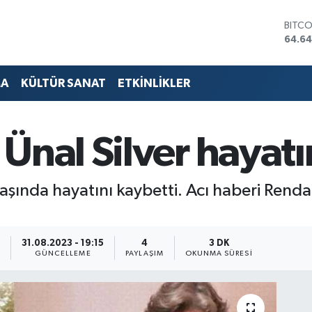
DOLA
47,6
EURO
55,0
STERL
MA
KÜLTÜR SANAT
ETKİNLİKLER
64,21
GRAM
6500
BİST1
Ünal Silver hayatı
13.79
BITC
64.64
yaşında hayatını kaybetti. Acı haberi Ren
2
31.08.2023 - 19:15
4
3 DK
GÜNCELLEME
PAYLAŞIM
OKUNMA SÜRESI