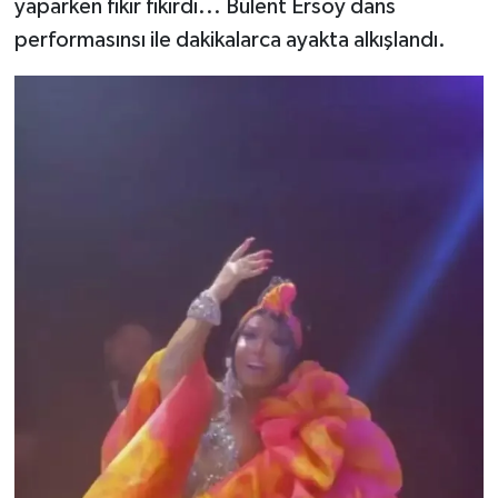
yaparken fıkır fıkırdı... Bülent Ersoy dans
performasınsı ile dakikalarca ayakta alkışlandı.