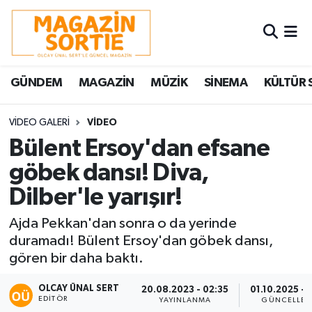
Nöbetçi Eczaneler
GÜNDEM
MAGAZİN
MÜZİK
SİNEMA
KÜLTÜR 
Hava Durumu
Trafik Durumu
VIDEO GALERI
VIDEO
Bülent Ersoy'dan efsane
Süper Lig Puan Durumu ve Fikstür
göbek dansı! Diva,
Dilber'le yarışır!
Tüm Manşetler
Ajda Pekkan'dan sonra o da yerinde
Son Dakika Haberleri
duramadı! Bülent Ersoy'dan göbek dansı,
gören bir daha baktı.
Haber Arşivi
OLCAY ÜNAL SERT
20.08.2023 - 02:35
01.10.2025 - 1
EDITÖR
YAYINLANMA
GÜNCELLEM