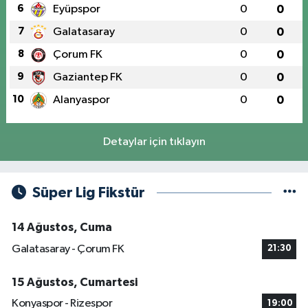
6
Eyüpspor
0
0
7
Galatasaray
0
0
8
Çorum FK
0
0
9
Gaziantep FK
0
0
10
Alanyaspor
0
0
Detaylar için tıklayın
Süper Lig Fikstür
14 Ağustos, Cuma
Galatasaray - Çorum FK
21:30
15 Ağustos, Cumartesi
Konyaspor - Rizespor
19:00