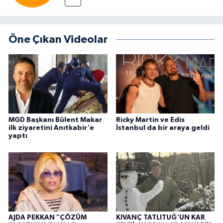
Öne Çıkan Videolar
MGD Başkanı Bülent Makar
Ricky Martin ve Edis
ilk ziyaretini Anıtkabir'e
İstanbul da bir araya geldi
yaptı
AJDA PEKKAN "ÇÖZÜM
KIVANÇ TATLITUĞ'UN KAR