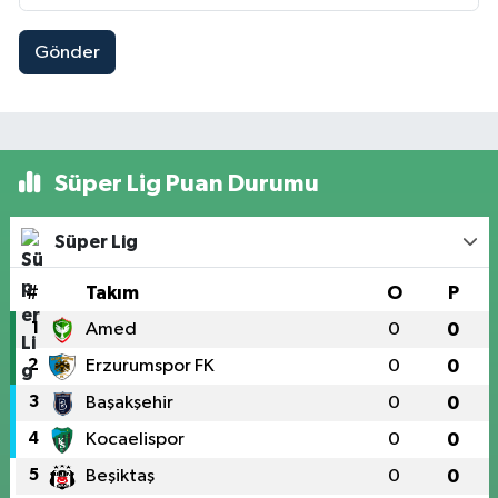
Gönder
Süper Lig Puan Durumu
Süper Lig
#
Takım
O
P
1
Amed
0
0
2
Erzurumspor FK
0
0
3
Başakşehir
0
0
4
Kocaelispor
0
0
5
Beşiktaş
0
0