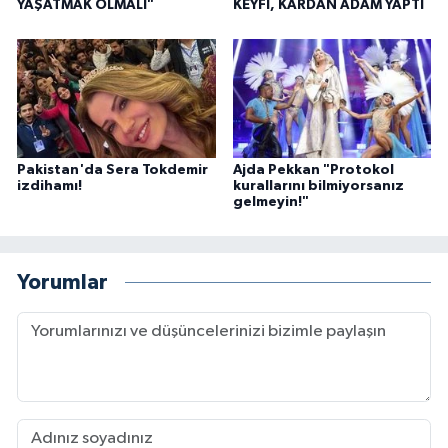
YAŞATMAK OLMALI"
KEYFİ, KARDAN ADAM YAPTI
Pakistan'da Sera Tokdemir
Ajda Pekkan "Protokol
izdihamı!
kurallarını bilmiyorsanız
gelmeyin!"
Yorumlar