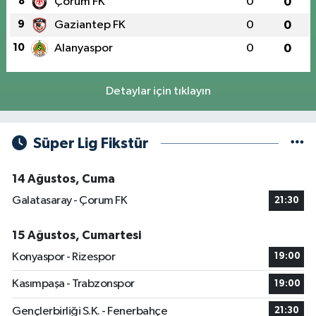
8
Çorum FK
0
0
9
Gaziantep FK
0
0
10
Alanyaspor
0
0
Detaylar için tıklayın
Süper Lig Fikstür
14 Ağustos, Cuma
Galatasaray - Çorum FK
21:30
15 Ağustos, Cumartesi
Konyaspor - Rizespor
19:00
Kasımpaşa - Trabzonspor
19:00
Gençlerbirliği S.K. - Fenerbahçe
21:30