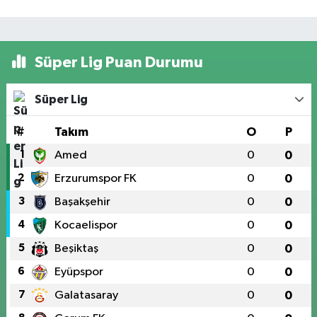
Süper Lig Puan Durumu
Süper Lig
#
Takım
O
P
1
Amed
0
0
2
Erzurumspor FK
0
0
3
Başakşehir
0
0
4
Kocaelispor
0
0
5
Beşiktaş
0
0
6
Eyüpspor
0
0
7
Galatasaray
0
0