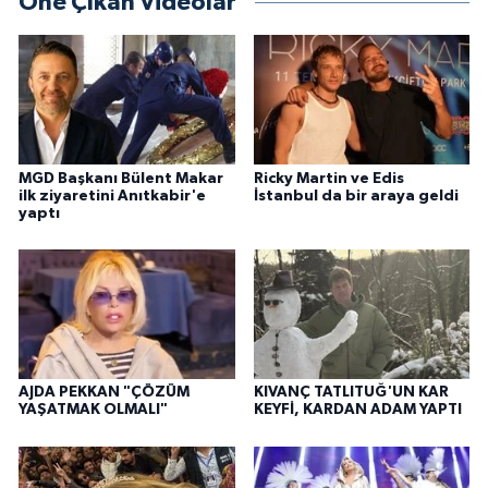
Öne Çıkan Videolar
MGD Başkanı Bülent Makar
Ricky Martin ve Edis
ilk ziyaretini Anıtkabir'e
İstanbul da bir araya geldi
yaptı
AJDA PEKKAN "ÇÖZÜM
KIVANÇ TATLITUĞ'UN KAR
YAŞATMAK OLMALI"
KEYFİ, KARDAN ADAM YAPTI