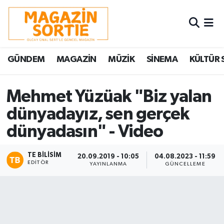
Nöbetçi Eczaneler
GÜNDEM
MAGAZİN
MÜZİK
SİNEMA
KÜLTÜR 
Hava Durumu
Trafik Durumu
Mehmet Yüzüak "Biz yalan
dünyadayız, sen gerçek
Süper Lig Puan Durumu ve Fikstür
dünyadasın" - Video
Tüm Manşetler
TE BILISIM
20.09.2019 - 10:05
04.08.2023 - 11:59
EDITÖR
Son Dakika Haberleri
YAYINLANMA
GÜNCELLEME
Haber Arşivi