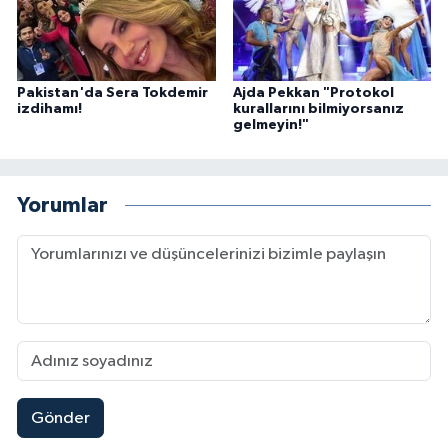
Pakistan'da Sera Tokdemir
Ajda Pekkan "Protokol
izdihamı!
kurallarını bilmiyorsanız
gelmeyin!"
Yorumlar
Gönder