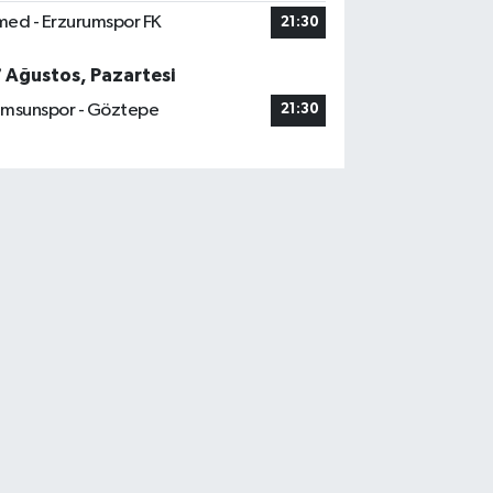
ed - Erzurumspor FK
21:30
7 Ağustos, Pazartesi
msunspor - Göztepe
21:30