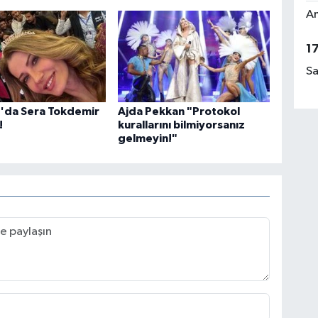
Am
1
Sa
n'da Sera Tokdemir
Ajda Pekkan "Protokol
!
kurallarını bilmiyorsanız
gelmeyin!"