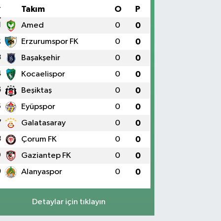
#
Takım
O
P
1
Amed
0
0
2
Erzurumspor FK
0
0
3
Başakşehir
0
0
4
Kocaelispor
0
0
5
Beşiktaş
0
0
6
Eyüpspor
0
0
7
Galatasaray
0
0
8
Çorum FK
0
0
9
Gaziantep FK
0
0
0
Alanyaspor
0
0
Detaylar için tıklayın