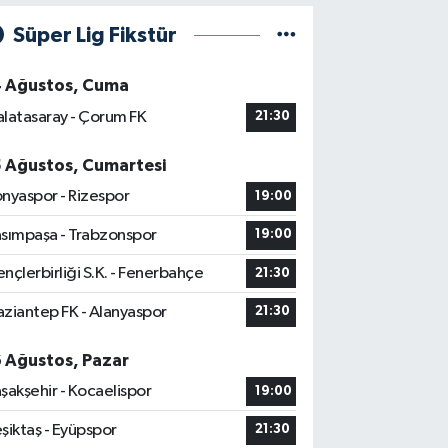
Süper Lig Fikstür
4 Ağustos, Cuma
latasaray - Çorum FK
21:30
5 Ağustos, Cumartesi
nyaspor - Rizespor
19:00
sımpaşa - Trabzonspor
19:00
nçlerbirliği S.K. - Fenerbahçe
21:30
ziantep FK - Alanyaspor
21:30
6 Ağustos, Pazar
şakşehir - Kocaelispor
19:00
şiktaş - Eyüpspor
21:30