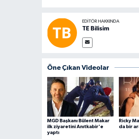
EDITÖR HAKKINDA
TE Bilisim
Öne Çıkan Videolar
MGD Başkanı Bülent Makar
Ricky Ma
ilk ziyaretini Anıtkabir'e
da bir a
yaptı