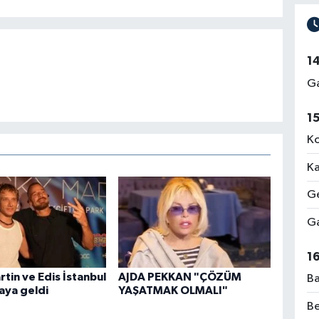
1
Ga
1
Ko
Ka
Ge
Ga
1
rtin ve Edis İstanbul
AJDA PEKKAN "ÇÖZÜM
Ba
raya geldi
YAŞATMAK OLMALI"
Be