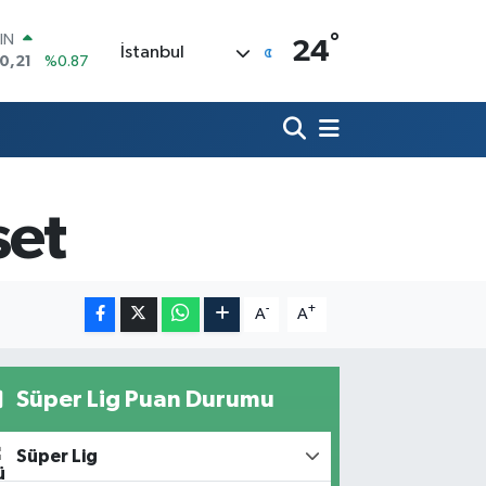
°
IN
24
İstanbul
0,21
%0.87
R
36
%0.18
10
%0.32
İN
11
%0.38
 ALTIN
set
.55
%0.03
00
9
%-14
-
+
A
A
Süper Lig Puan Durumu
Süper Lig