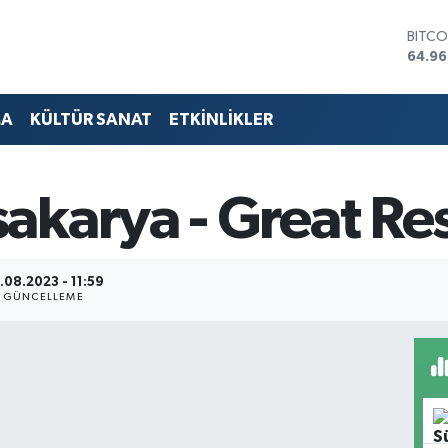
BITCO
64.96
DOLA
47,74
EURO
MA
KÜLTÜR SANAT
ETKİNLİKLER
55,25
STERL
64,48
GRAM
akarya - Great Re
6660
BİST1
13.77
.08.2023 - 11:59
GÜNCELLEME