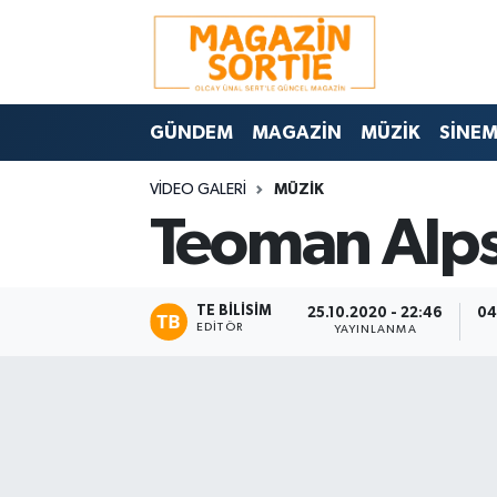
Nöbetçi Eczaneler
GÜNDEM
MAGAZİN
MÜZİK
SİNE
Hava Durumu
VIDEO GALERI
MÜZİK
Trafik Durumu
Teoman Alps
Süper Lig Puan Durumu ve Fikstür
Tüm Manşetler
TE BILISIM
25.10.2020 - 22:46
04
EDITÖR
YAYINLANMA
Son Dakika Haberleri
Haber Arşivi