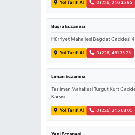
Yol Tarifi Al
0 (226) 246 35 95
Büşra Eczanesi
Hürriyet Mahallesi Bağdat Caddesi 42
Yol Tarifi Al
0 (226) 461 33 23
Liman Eczanesi
Taşliman Mahallesi Turgut Kurt Caddes
Karşısı
Yol Tarifi Al
0 (226) 245 68 05
Yeni Eczanesi