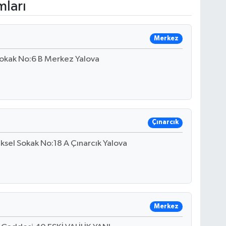
mları
Merkez
okak No:6 B Merkez Yalova
Çınarcık
ksel Sokak No:18 A Çınarcık Yalova
Merkez