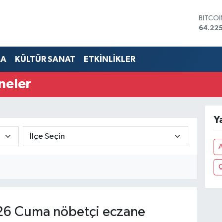
BITCO
64.225
DOLA
47,714
EURO
55,03
MA
KÜLTÜR SANAT
ETKİNLİKLER
STERLİ
64,24
GRAM 
neler
6510.
BİST1
13.799
Y
A
Ç
26 Cuma nöbetçi eczane