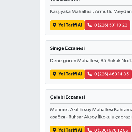
Karşıyaka Mahallesi, Armutlu Meydanı
Yol Tarifi Al
0 (226) 531 19 22
Simge Eczanesi
Denizgören Mahallesi, 85.Sokak No:14
Yol Tarifi Al
0 (226) 463 14 85
Çelebi Eczanesi
Mehmet Akif Ersoy Mahallesi Kahrama
aşağısı - Ruhsar Aksoy İlkokulu çaprazı
Yol Tarifi Al
0 (536) 678 12 66