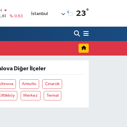
IN
,61
%-0.63
°
R
23
İstanbul
3
%0.16
17
%-0.02
N
63
%0.07
ALTIN
40
%0.45
00
%70
alova Diğer İlçeler
ltinova
Armutlu
Çinarcik
iftlikköy
Merkez
Termal