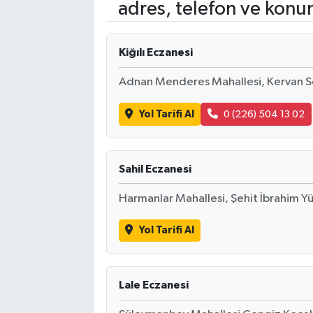
adres, telefon ve konu
Kiğılı Eczanesi
Adnan Menderes Mahallesi, Kervan S
Yol Tarifi Al
0 (226) 504 13 02
Sahil Eczanesi
Harmanlar Mahallesi, Şehit İbrahim Yü
Yol Tarifi Al
Lale Eczanesi