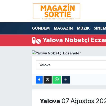
Nöbetçi Eczaneler
GÜNDEM
MAGAZİN
MÜZİK
SİNE
Hava Durumu
Yalova Nöbetçi Ecza
Trafik Durumu
Süper Lig Puan Durumu ve Fikstür
Tüm Manşetler
Son Dakika Haberleri
Haber Arşivi
Yalova
07 Ağustos 20