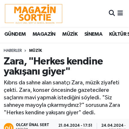
Nöbetçi Eczaneler
GÜNDEM
MAGAZİN
MÜZİK
SİNEMA
KÜLTÜR 
Hava Durumu
Trafik Durumu
HABERLER
MÜZİK
Zara, "Herkes kendine
Süper Lig Puan Durumu ve Fikstür
yakışanı giyer"
Tüm Manşetler
Kıbrıs da sahne alan sanatçı Zara, müzik ziyafeti
çekti. Zara, konser öncesinde gazetecilere
Son Dakika Haberleri
saçlarını mavi yapmak istediğini söyledi. "Siz
sahneye mayoyla çıkarmıydınız?" sorusuna Zara
Haber Arşivi
"Herkes kendine yakışanı giyer" dedi.
OLCAY ÜNAL SERT
21.04.2024 - 17:51
24.04.2024 - 