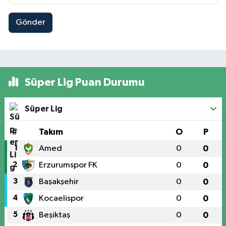
Gönder
Süper Lig Puan Durumu
Süper Lig
#
Takım
O
P
1
Amed
0
0
2
Erzurumspor FK
0
0
3
Başakşehir
0
0
4
Kocaelispor
0
0
5
Beşiktaş
0
0