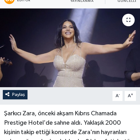
EDITÖR
YAYINLANMA
GÜNCELLE
Paylaş
-
+
A
A
Şarkıcı Zara, önceki akşam Kıbrıs Chamada
Prestige Hotel'de sahne aldı. Yaklaşık 2000
kişinin takip ettiği konserde Zara'nın hayranları