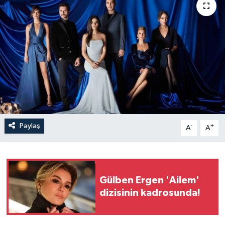
Paylaş
-
+
A
A
Gülben Ergen 'Ailem'
dizisinin kadrosunda!