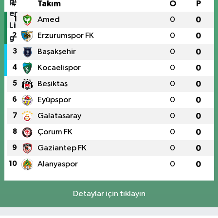
#
Takım
O
P
1
Amed
0
0
2
Erzurumspor FK
0
0
3
Başakşehir
0
0
4
Kocaelispor
0
0
5
Beşiktaş
0
0
6
Eyüpspor
0
0
7
Galatasaray
0
0
8
Çorum FK
0
0
9
Gaziantep FK
0
0
10
Alanyaspor
0
0
Detaylar için tıklayın