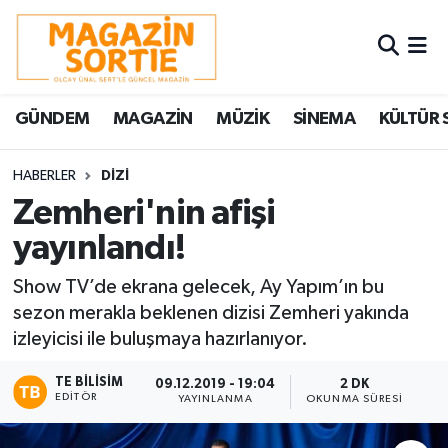
Nöbetçi Eczaneler
GÜNDEM
MAGAZİN
MÜZİK
SİNEMA
KÜLTÜR 
Hava Durumu
Trafik Durumu
HABERLER
DİZİ
Zemheri'nin afişi
Süper Lig Puan Durumu ve Fikstür
yayınlandı!
Tüm Manşetler
Show TV’de ekrana gelecek, Ay Yapım’ın bu
sezon merakla beklenen dizisi Zemheri yakında
Son Dakika Haberleri
izleyicisi ile buluşmaya hazırlanıyor.
Haber Arşivi
TE BILISIM
09.12.2019 - 19:04
2 DK
EDITÖR
YAYINLANMA
OKUNMA SÜRESI