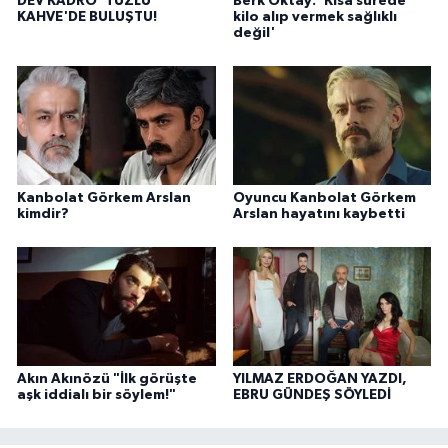
DEV KADRO 'TUZLU
Berk Oktay: 'Kısa sürede
KAHVE'DE BULUŞTU!
kilo alıp vermek sağlıklı
değil'
Kanbolat Görkem Arslan
Oyuncu Kanbolat Görkem
kimdir?
Arslan hayatını kaybetti
Akın Akınözü "İlk görüşte
YILMAZ ERDOĞAN YAZDI,
aşk iddialı bir söylem!"
EBRU GÜNDEŞ SÖYLEDİ