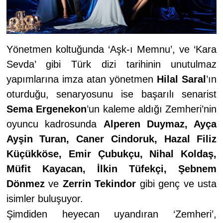
Yönetmen koltuğunda ‘Aşk-ı Memnu’, ve ‘Kara
Sevda’ gibi Türk dizi tarihinin unutulmaz
yapımlarına imza atan yönetmen
Hilal Saral
’ın
oturduğu, senaryosunu ise başarılı senarist
Sema Ergenekon
’un kaleme aldığı
Zemheri’nin
oyuncu kadrosunda
Alperen Duymaz, Ayça
Ayşin Turan, Caner Cindoruk, Hazal Filiz
Küçükköse, Emir Çubukçu, Nihal Koldaş,
Müfit Kayacan, İlkin Tüfekçi, Şebnem
Dönmez
ve
Zerrin Tekindor
gibi
genç ve usta
isimler buluşuyor.
Şimdiden heyecan uyandıran ‘Zemheri’,