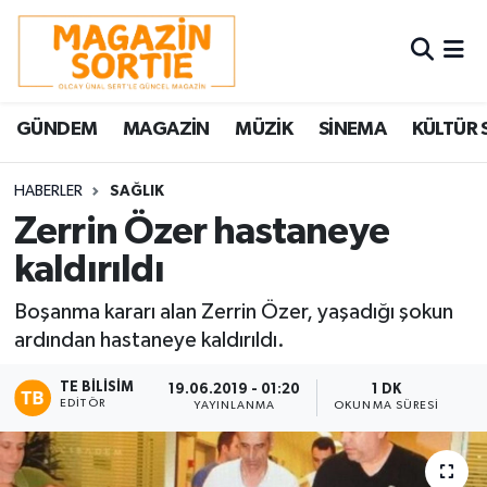
Nöbetçi Eczaneler
GÜNDEM
MAGAZİN
MÜZİK
SİNEMA
KÜLTÜR 
Hava Durumu
Trafik Durumu
HABERLER
SAĞLIK
Zerrin Özer hastaneye
Süper Lig Puan Durumu ve Fikstür
kaldırıldı
Tüm Manşetler
Boşanma kararı alan Zerrin Özer, yaşadığı şokun
ardından hastaneye kaldırıldı.
Son Dakika Haberleri
TE BILISIM
19.06.2019 - 01:20
1 DK
EDITÖR
YAYINLANMA
OKUNMA SÜRESI
Haber Arşivi