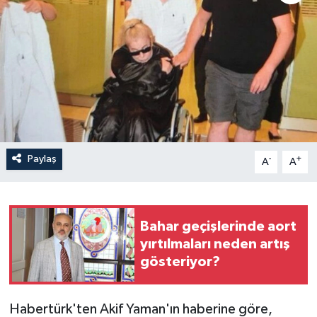
Paylaş
-
+
A
A
Bahar geçişlerinde aort
yırtılmaları neden artış
gösteriyor?
Habertürk'ten Akif Yaman'ın haberine göre,