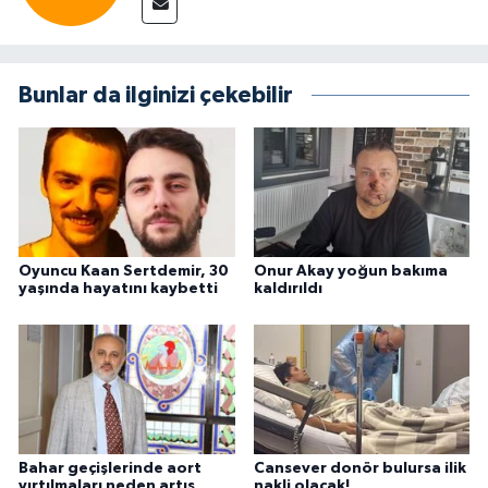
Bunlar da ilginizi çekebilir
Oyuncu Kaan Sertdemir, 30
Onur Akay yoğun bakıma
yaşında hayatını kaybetti
kaldırıldı
Bahar geçişlerinde aort
Cansever donör bulursa ilik
yırtılmaları neden artış
nakli olacak!