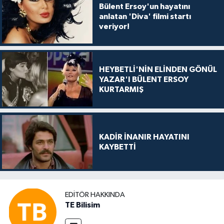
Bülent Ersoy'un hayatını
anlatan 'Diva' filmi startı
veriyor!
HEYBETLİ'NİN ELİNDEN GÖNÜL
YAZAR'I BÜLENT ERSOY
KURTARMIŞ
KADİR İNANIR HAYATINI
KAYBETTİ
EDITÖR HAKKINDA
TE Bilisim