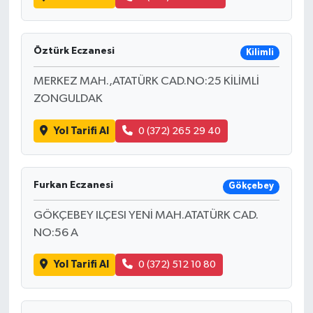
Öztürk Eczanesi
Kilimli
MERKEZ MAH.,ATATÜRK CAD.NO:25 KİLİMLİ
ZONGULDAK
Yol Tarifi Al
0 (372) 265 29 40
Furkan Eczanesi
Gökçebey
GÖKÇEBEY ILÇESI YENİ MAH.ATATÜRK CAD.
NO:56 A
Yol Tarifi Al
0 (372) 512 10 80