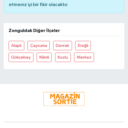
etmeniz iyi bir fikir olacaktır.
Zonguldak Diğer İlçeler
Alapli
Çaycuma
Devrek
Ereğli
Gökçebey
Kilimli
Kozlu
Merkez