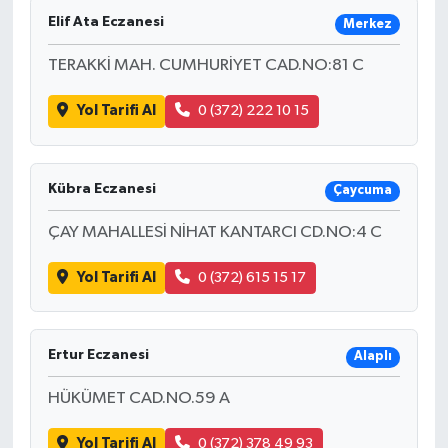
Elif Ata Eczanesi
Merkez
TERAKKİ MAH. CUMHURİYET CAD.NO:81 C
Yol Tarifi Al
0 (372) 222 10 15
Kübra Eczanesi
Çaycuma
ÇAY MAHALLESİ NİHAT KANTARCI CD.NO:4 C
Yol Tarifi Al
0 (372) 615 15 17
Ertur Eczanesi
Alaplı
HÜKÜMET CAD.NO.59 A
Yol Tarifi Al
0 (372) 378 49 93