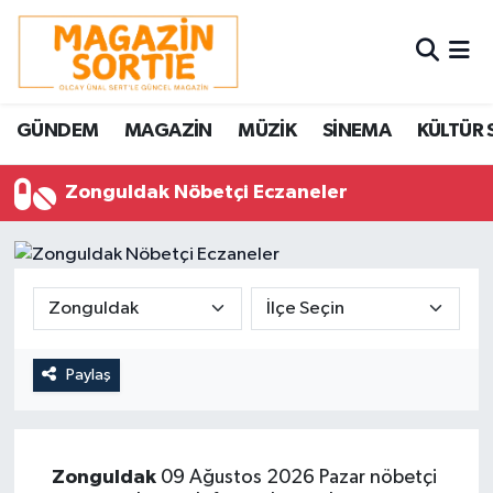
Nöbetçi Eczaneler
GÜNDEM
MAGAZİN
MÜZİK
SİNEMA
KÜLTÜR 
Hava Durumu
Zonguldak Nöbetçi Eczaneler
Trafik Durumu
Süper Lig Puan Durumu ve Fikstür
Tüm Manşetler
Son Dakika Haberleri
Paylaş
Haber Arşivi
Zonguldak
09 Ağustos 2026 Pazar nöbetçi