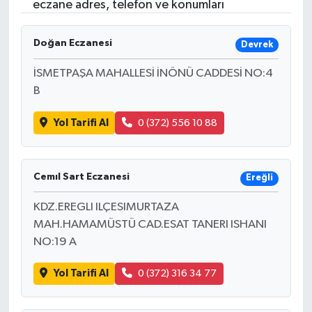
eczane adres, telefon ve konumları
Doğan Eczanesi
Devrek
İSMETPAŞA MAHALLESİ İNÖNÜ CADDESİ NO:4
B
Yol Tarifi Al
0 (372) 556 10 88
Cemıl Sart Eczanesi
Ereğli
KDZ.EREGLI ILÇESIMURTAZA
MAH.HAMAMÜSTÜ CAD.ESAT TANERI ISHANI
NO:19 A
Yol Tarifi Al
0 (372) 316 34 77