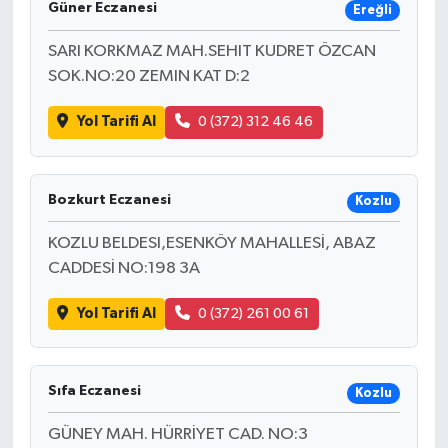
Güner Eczanesi
Ereğli
SARI KORKMAZ MAH.SEHIT KUDRET ÖZCAN
SOK.NO:20 ZEMIN KAT D:2
Yol Tarifi Al
0 (372) 312 46 46
Bozkurt Eczanesi
Kozlu
KOZLU BELDESI,ESENKÖY MAHALLESİ, ABAZ
CADDESİ NO:198 3A
Yol Tarifi Al
0 (372) 261 00 61
Sıfa Eczanesi
Kozlu
GÜNEY MAH. HÜRRİYET CAD. NO:3