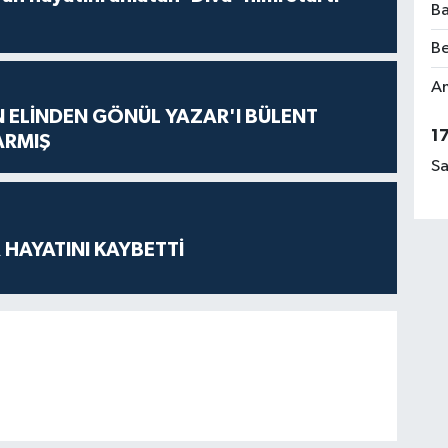
Ba
Be
Am
N ELİNDEN GÖNÜL YAZAR'I BÜLENT
1
ARMIŞ
Sa
 HAYATINI KAYBETTİ