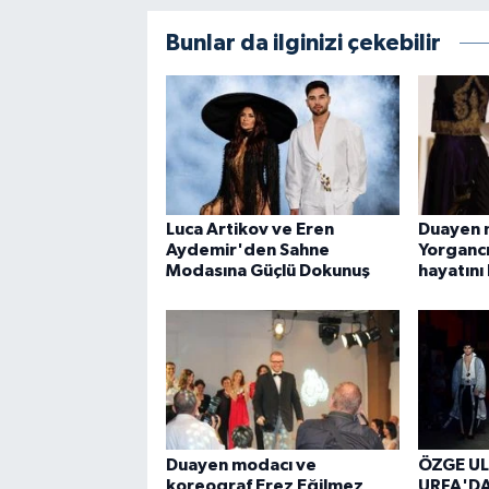
Bunlar da ilginizi çekebilir
Luca Artikov ve Eren
Duayen 
Aydemir'den Sahne
Yorgancı
Modasına Güçlü Dokunuş
hayatını
Duayen modacı ve
ÖZGE UL
koreograf Erez Eğilmez
URFA'DA