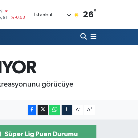
°
R
26
İstanbul
43
%0.16
17
%-0.02
İN
63
%0.07
ALTIN
81
%1.44
00
IYOR
%70
IN
5,61
%-0.63
 kreasyonunu görücüye
-
+
A
A
Süper Lig Puan Durumu