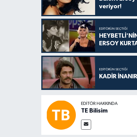
veriyor!
EDITÖRÜN SEÇTIĞI
HEYBETLİ'Nİ
ERSOY KURT
EDITÖRÜN SEÇTIĞI
KADİR İNANIR
EDITÖR HAKKINDA
TE Bilisim