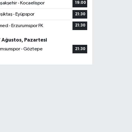
şakşehir - Kocaelispor
19:00
şiktaş - Eyüpspor
21:30
ed - Erzurumspor FK
21:30
7 Ağustos, Pazartesi
msunspor - Göztepe
21:30