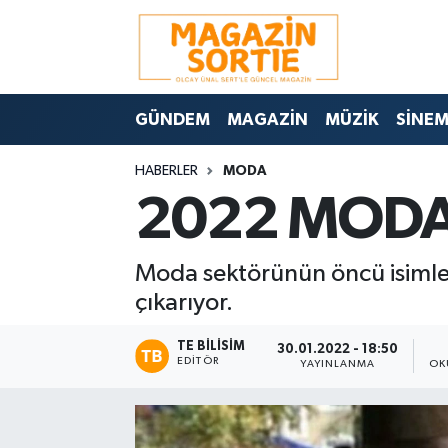
Nöbetçi Eczaneler
GÜNDEM
MAGAZİN
MÜZİK
SİNE
Hava Durumu
HABERLER
MODA
Trafik Durumu
2022 MODA
Süper Lig Puan Durumu ve Fikstür
Moda sektörünün öncü isiml
Tüm Manşetler
çıkarıyor.
Son Dakika Haberleri
TE BILISIM
30.01.2022 - 18:50
EDITÖR
YAYINLANMA
OK
Haber Arşivi