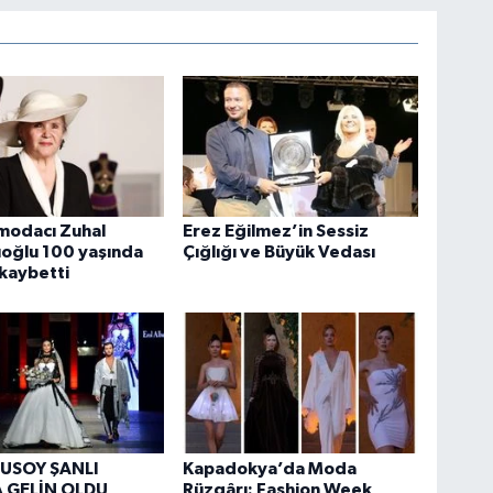
modacı Zuhal
Erez Eğilmez’in Sessiz
oğlu 100 yaşında
Çığlığı ve Büyük Vedası
 kaybetti
USOY ŞANLI
Kapadokya’da Moda
 GELİN OLDU
Rüzgârı: Fashion Week