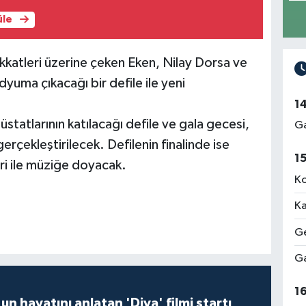
üle
ikkatleri üzerine çeken Eken, Nilay Dorsa ve
yuma çıkacağı bir defile ile yeni
1
statlarının katılacağı defile ve gala gecesi,
Ga
rçekleştirilecek. Defilenin finalinde ise
1
ri ile müziğe doyacak.
Ko
Ka
Ge
Ga
1
un hayatını anlatan 'Diva' filmi startı