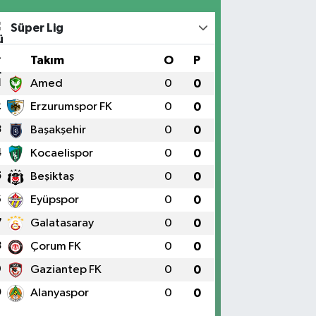
Süper Lig
#
Takım
O
P
1
Amed
0
0
2
Erzurumspor FK
0
0
3
Başakşehir
0
0
4
Kocaelispor
0
0
5
Beşiktaş
0
0
6
Eyüpspor
0
0
7
Galatasaray
0
0
8
Çorum FK
0
0
9
Gaziantep FK
0
0
0
Alanyaspor
0
0