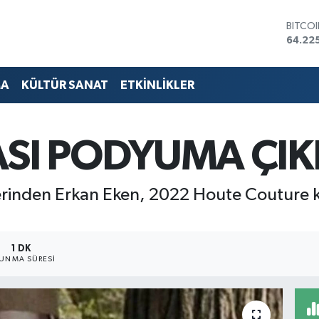
DOLA
47,71
EURO
55,03
STERL
MA
KÜLTÜR SANAT
ETKİNLİKLER
64,24
GRAM 
6574.
BİST1
SI PODYUMA ÇIK
13.799
BITCO
64.22
erinden Erkan Eken, 2022 Houte Couture
1 DK
UNMA SÜRESI