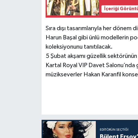
İçeriği Görünt
Sıra dışı tasarımlarıyla her dönem d
Harun Başal gibi ünlü modellerin pod
koleksiyonunu tanıtılacak.
5 Şubat akşamı güzellik sektörünün ü
Kartal Royal VIP Davet Salonu’nda ge
müzikseverler Hakan Karanfil konse
EDITÖRÜN SEÇTIĞI
Bülent Ersoy'