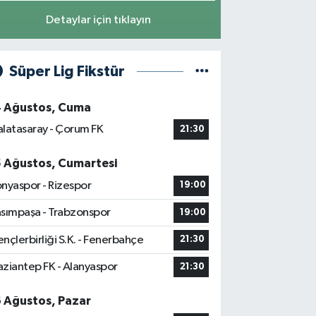
Detaylar için tıklayın
Süper Lig Fikstür
4 Ağustos, Cuma
latasaray - Çorum FK
21:30
5 Ağustos, Cumartesi
nyaspor - Rizespor
19:00
sımpaşa - Trabzonspor
19:00
nçlerbirliği S.K. - Fenerbahçe
21:30
ziantep FK - Alanyaspor
21:30
6 Ağustos, Pazar