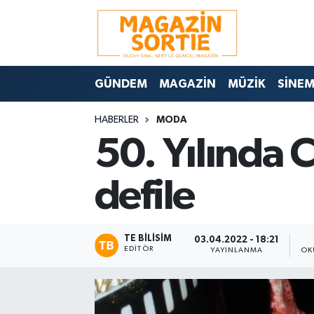
Nöbetçi Eczaneler
GÜNDEM
MAGAZİN
MÜZİK
SİNE
Hava Durumu
HABERLER
MODA
Trafik Durumu
50. Yılında 
Süper Lig Puan Durumu ve Fikstür
defile
Tüm Manşetler
Son Dakika Haberleri
TE BILISIM
03.04.2022 - 18:21
EDITÖR
YAYINLANMA
OK
Haber Arşivi