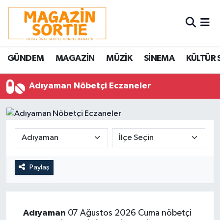
Nöbetçi Eczaneler
GÜNDEM
MAGAZİN
MÜZİK
SİNEMA
KÜLTÜR 
Hava Durumu
Adıyaman Nöbetçi Eczaneler
Trafik Durumu
Süper Lig Puan Durumu ve Fikstür
Tüm Manşetler
Son Dakika Haberleri
Paylaş
Haber Arşivi
Adıyaman
07 Ağustos 2026 Cuma nöbetçi