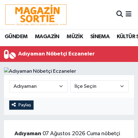
Nöbetçi Eczaneler
GÜNDEM
MAGAZİN
MÜZİK
SİNEMA
KÜLTÜR 
Hava Durumu
Adıyaman Nöbetçi Eczaneler
Trafik Durumu
Süper Lig Puan Durumu ve Fikstür
Tüm Manşetler
Son Dakika Haberleri
Paylaş
Haber Arşivi
Adıyaman
07 Ağustos 2026 Cuma nöbetçi