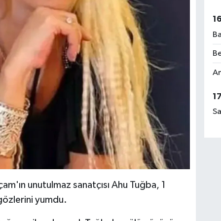
1
Ba
Be
Am
1
Sa
lçam'ın unutulmaz sanatçısı Ahu Tuğba, 1
gözlerini yumdu.