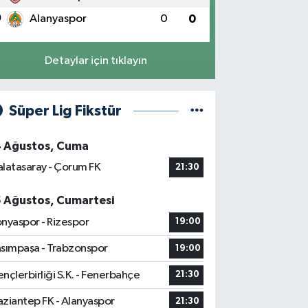
0
Alanyaspor
0
0
Detaylar için tıklayın
Süper Lig Fikstür
4 Ağustos, Cuma
latasaray - Çorum FK
21:30
5 Ağustos, Cumartesi
nyaspor - Rizespor
19:00
sımpaşa - Trabzonspor
19:00
nçlerbirliği S.K. - Fenerbahçe
21:30
ziantep FK - Alanyaspor
21:30