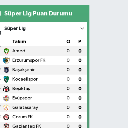
Süper Lig Puan Durumu
Süper Lig
#
Takım
O
P
1
Amed
0
0
2
Erzurumspor FK
0
0
3
Başakşehir
0
0
4
Kocaelispor
0
0
5
Beşiktaş
0
0
6
Eyüpspor
0
0
7
Galatasaray
0
0
8
Çorum FK
0
0
9
Gaziantep FK
0
0