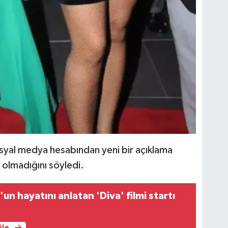
sosyal medya hesabından yeni bir açıklama
i olmadığını söyledi.
un hayatını anlatan 'Diva' filmi startı