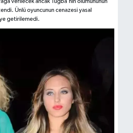
rağa verilecek ancak Tuğba'nın ölümününün
tendi. Ünlü oyuncunun cenazesi yasal
ye getirilemedi.