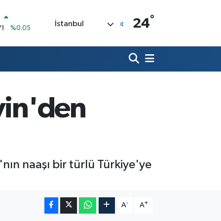
°
R
24
İstanbul
71
%0.05
36
%0.18
İN
34
%0.22
ALTIN
85
%0.54
00
vin'den
3
%0
IN
5,47
%0.66
ın naaşı bir türlü Türkiye'ye
-
+
A
A