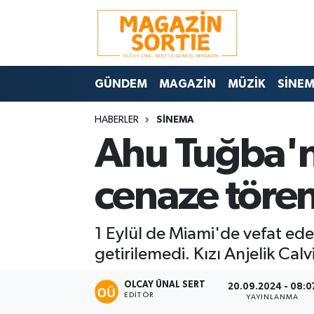
Nöbetçi Eczaneler
GÜNDEM
MAGAZİN
MÜZİK
SİNE
Hava Durumu
HABERLER
SİNEMA
Trafik Durumu
Ahu Tuğba'nı
Süper Lig Puan Durumu ve Fikstür
cenaze tören
Tüm Manşetler
1 Eylül de Miami'de vefat ede
Son Dakika Haberleri
getirilemedi. Kızı Anjelik Calv
Haber Arşivi
OLCAY ÜNAL SERT
20.09.2024 - 08:0
EDITÖR
YAYINLANMA