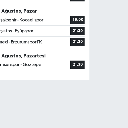
6 Ağustos, Pazar
şakşehir - Kocaelispor
19:00
şiktaş - Eyüpspor
21:30
ed - Erzurumspor FK
21:30
7 Ağustos, Pazartesi
msunspor - Göztepe
21:30