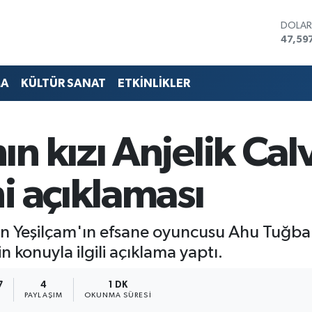
DOLA
47,59
EURO
55,13
STERL
MA
KÜLTÜR SANAT
ETKİNLİKLER
64,25
GRAM 
6527.
BİST1
n kızı Anjelik Cal
13.70
BITCO
64.47
i açıklaması
n Yeşilçam'ın efsane oyuncusu Ahu Tuğba'n
in konuyla ilgili açıklama yaptı.
7
4
1 DK
PAYLAŞIM
OKUNMA SÜRESI