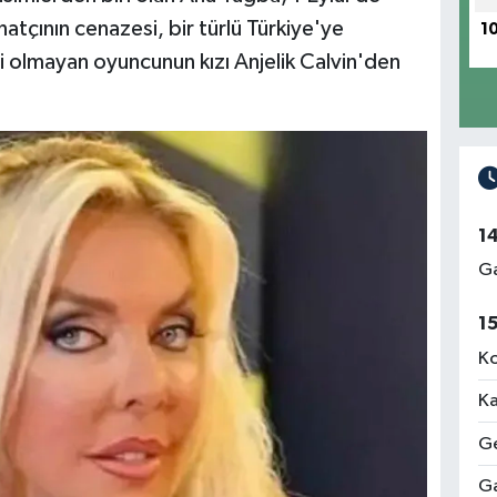
natçının cenazesi, bir türlü Türkiye'ye
1
 olmayan oyuncunun kızı Anjelik Calvin'den
1
Ga
1
Ko
Ka
Ge
Ga