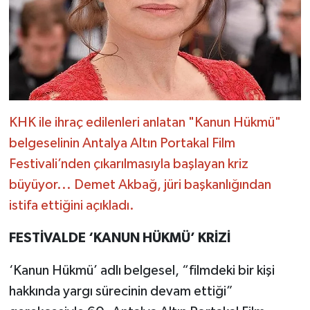
KHK ile ihraç edilenleri anlatan "Kanun Hükmü"
belgeselinin Antalya Altın Portakal Film
Festivali’nden çıkarılmasıyla başlayan kriz
büyüyor... Demet Akbağ, jüri başkanlığından
istifa ettiğini açıkladı.
FESTİVALDE ‘KANUN HÜKMÜ’ KRİZİ
‘Kanun Hükmü’ adlı belgesel, “filmdeki bir kişi
hakkında yargı sürecinin devam ettiği”