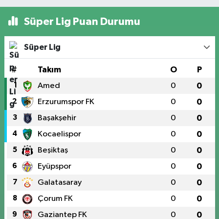
Süper Lig Puan Durumu
Süper Lig
#
Takım
O
P
1
Amed
0
0
2
Erzurumspor FK
0
0
3
Başakşehir
0
0
4
Kocaelispor
0
0
5
Beşiktaş
0
0
6
Eyüpspor
0
0
7
Galatasaray
0
0
8
Çorum FK
0
0
9
Gaziantep FK
0
0