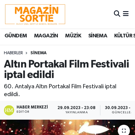
Nöbetçi Eczaneler
GÜNDEM
MAGAZİN
MÜZİK
SİNEMA
KÜLTÜR 
Hava Durumu
Trafik Durumu
HABERLER
SİNEMA
Altın Portakal Film Festivali
Süper Lig Puan Durumu ve Fikstür
iptal edildi
Tüm Manşetler
60. Antalya Altın Portakal Film Festivali iptal
edildi.
Son Dakika Haberleri
HABER MERKEZI
29.09.2023 - 23:08
30.09.2023 - 0
EDITÖR
YAYINLANMA
GÜNCELLEM
Haber Arşivi