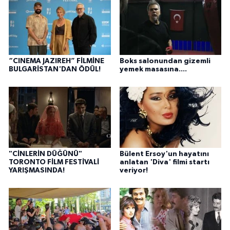
“CINEMA JAZIREH” FİLMİNE
Boks salonundan gizemli
BULGARİSTAN'DAN ÖDÜL!
yemek masasına....
"CİNLERİN DÜĞÜNÜ"
Bülent Ersoy'un hayatını
TORONTO FİLM FESTİVALİ
anlatan 'Diva' filmi startı
YARIŞMASINDA!
veriyor!