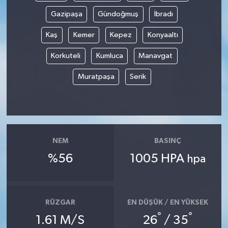
Gazipaşa
Gündoğmuş
İbradı
Kaş
Kemer
Kepez
Konyaaltı
Korkuteli
Kumluca
Manavgat
Muratpaşa
Serik
NEM
BASINÇ
%56
1005 HPA
hpa
RÜZGAR
EN DÜŞÜK / EN YÜKSEK
°
°
1.61 M/S
26
/ 35