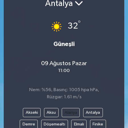
Antalya
°
32
Güneşli
09 Ağustos Pazar
11:00
Nem: %56, Basınç: 1005 hpa hPa,
Rüzgar: 1.61 m/s
Akseki
Aksu
Alanya
Antalya
Demre
Döşemealtı
Elmalı
Finike