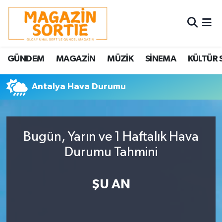
Nöbetçi Eczaneler
GÜNDEM
MAGAZİN
MÜZİK
SİNEMA
KÜLTÜR 
Hava Durumu
Antalya Hava Durumu
Trafik Durumu
Süper Lig Puan Durumu ve Fikstür
Bugün, Yarın ve 1 Haftalık Hava
Tüm Manşetler
Durumu Tahmini
Son Dakika Haberleri
ŞU AN
Haber Arşivi