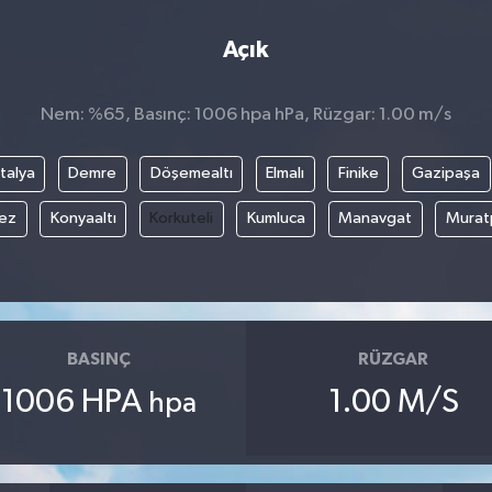
Açık
Nem: %65, Basınç: 1006 hpa hPa, Rüzgar: 1.00 m/s
talya
Demre
Döşemealtı
Elmalı
Finike
Gazipaşa
ez
Konyaaltı
Korkuteli
Kumluca
Manavgat
Murat
BASINÇ
RÜZGAR
1006 HPA
1.00 M/S
hpa