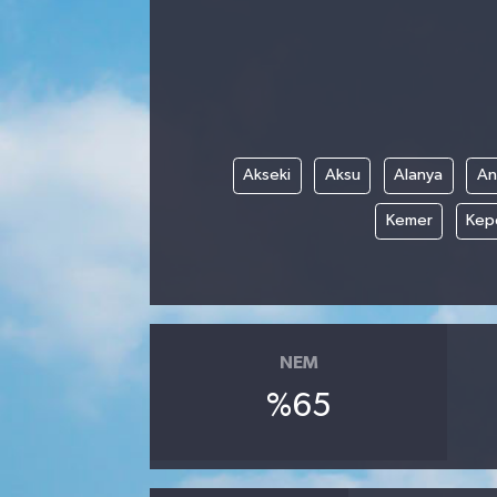
Akseki
Aksu
Alanya
An
Kemer
Kep
NEM
%65