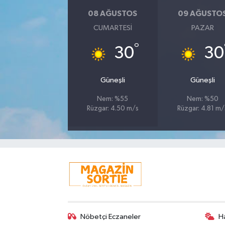
08 AĞUSTOS
09 AĞUSTO
CUMARTESI
PAZAR
°
30
30
Güneşli
Güneşli
Nem: %55
Nem: %50
Rüzgar: 4.50 m/s
Rüzgar: 4.81 m/
Nöbetçi Eczaneler
H