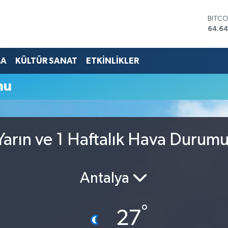
BITC
64.64
DOLA
47,6
EURO
MA
KÜLTÜR SANAT
ETKİNLİKLER
55,0
STERL
mu
64,21
GRAM
6500
BİST1
13.79
arın ve 1 Haftalık Hava Durum
Antalya
°
27