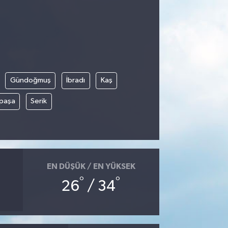
Gündoğmuş
İbradı
Kaş
paşa
Serik
EN DÜŞÜK / EN YÜKSEK
°
°
26
/ 34