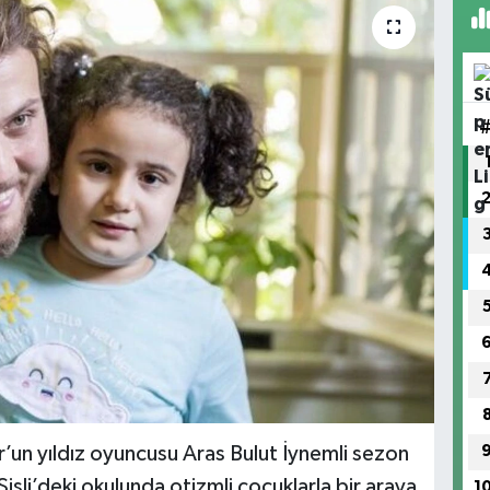
’un yıldız oyuncusu Aras Bulut İynemli sezon
işli’deki okulunda otizmli çocuklarla bir araya
1