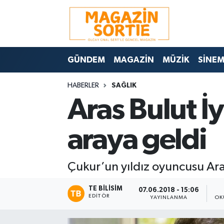
Nöbetçi Eczaneler
GÜNDEM
MAGAZİN
MÜZİK
SİNE
Hava Durumu
HABERLER
SAĞLIK
Trafik Durumu
Aras Bulut İy
Süper Lig Puan Durumu ve Fikstür
araya geldi
Tüm Manşetler
Çukur’un yıldız oyuncusu Aras
Son Dakika Haberleri
TE BILISIM
Haber Arşivi
07.06.2018 - 15:06
EDITÖR
YAYINLANMA
OK