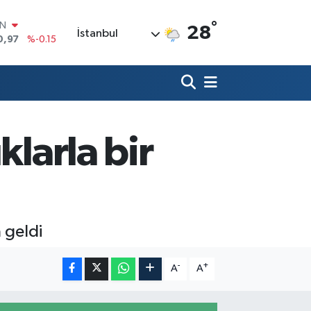
°
R
28
İstanbul
36
%0.18
10
%0.32
İN
11
%0.38
ALTIN
55
%0
00
klarla bir
9
%-14
IN
0,97
%-0.15
 geldi
-
+
A
A