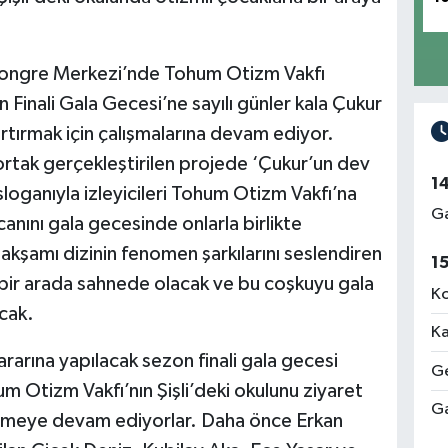
 Kongre Merkezi’nde Tohum Otizm Vakfı
Finali Gala Gecesi’ne sayılı günler kala Çukur
rtırmak için çalışmalarına devam ediyor.
rtak gerçekleştirilen projede ‘Çukur’un dev
1
oganıyla izleyicileri Tohum Otizm Vakfı’na
Ga
anını gala gecesinde onlarla birlikte
kşamı dizinin fenomen şarkılarını seslendiren
1
 bir arada sahnede olacak ve bu coşkuyu gala
Ko
acak.
Ka
arına yapılacak sezon finali gala gecesi
Ge
 Otizm Vakfı’nın Şişli’deki okulunu ziyaret
Ga
gelmeye devam ediyorlar. Daha önce Erkan