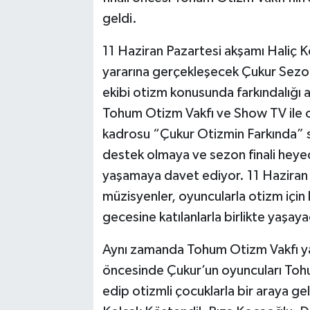
geldi.
11 Haziran Pazartesi akşamı Haliç
yararına gerçekleşecek Çukur Sezon 
ekibi otizm konusunda farkındalığı a
Tohum Otizm Vakfı ve Show TV ile o
kadrosu “Çukur Otizmin Farkında” sl
destek olmaya ve sezon finali heyec
yaşamaya davet ediyor. 11 Haziran a
müzisyenler, oyuncularla otizm için
gecesine katılanlarla birlikte yaşay
Aynı zamanda Tohum Otizm Vakfı yar
öncesinde Çukur’un oyuncuları Tohum
edip otizmli çocuklarla bir araya 