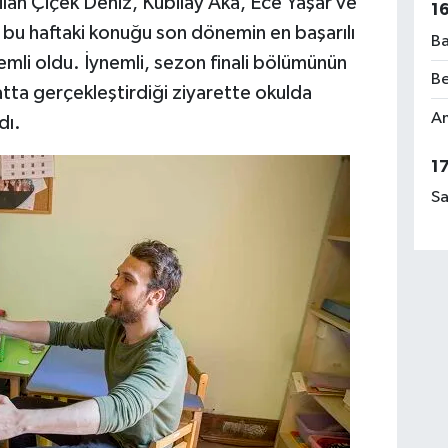
lan Çiçek Deniz, Kubilay Aka, Ece Yaşar ve
1
un bu haftaki konuğu son dönemin en başarılı
Ba
mli oldu. İynemli, sezon finali bölümünün
Be
satta gerçekleştirdiği ziyarette okulda
Am
dı.
1
Sa