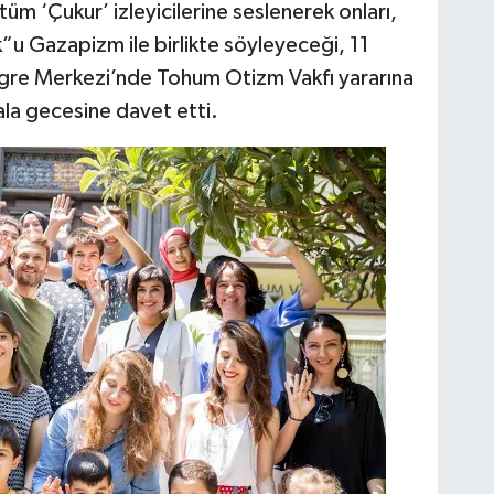
tüm ‘Çukur’ izleyicilerine seslenerek onları,
k”u Gazapizm ile birlikte söyleyeceği, 11
ngre Merkezi’nde Tohum Otizm Vakfı yararına
ala gecesine davet etti.