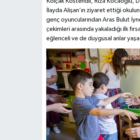
Kolçak Köstendil, Rıza Kocaoğlu, Di
İlayda Alişan’ın ziyaret ettiği okul
genç oyuncularından Aras Bulut İyne
çekimleri arasında yakaladığı ilk fır
eğlenceli ve de duygusal anlar yaşa