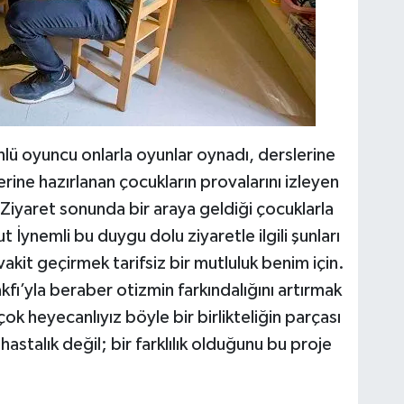
nlü oyuncu onlarla oyunlar oynadı, derslerine
rine hazırlanan çocukların provalarını izleyen
. Ziyaret sonunda bir araya geldiği çocuklarla
 İynemli bu duygu dolu ziyaretle ilgili şunları
kit geçirmek tarifsiz bir mutluluk benim için.
ı’yla beraber otizmin farkındalığını artırmak
ok heyecanlıyız böyle bir birlikteliğin parçası
astalık değil; bir farklılık olduğunu bu proje