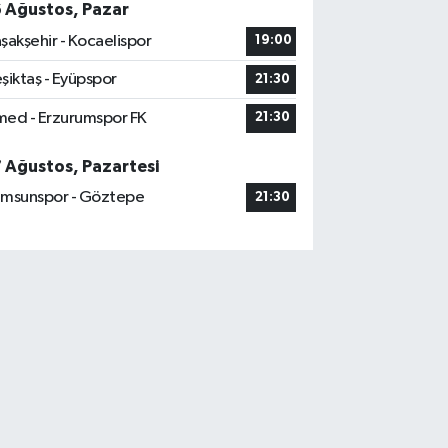
6 Ağustos, Pazar
şakşehir - Kocaelispor
19:00
şiktaş - Eyüpspor
21:30
ed - Erzurumspor FK
21:30
7 Ağustos, Pazartesi
msunspor - Göztepe
21:30