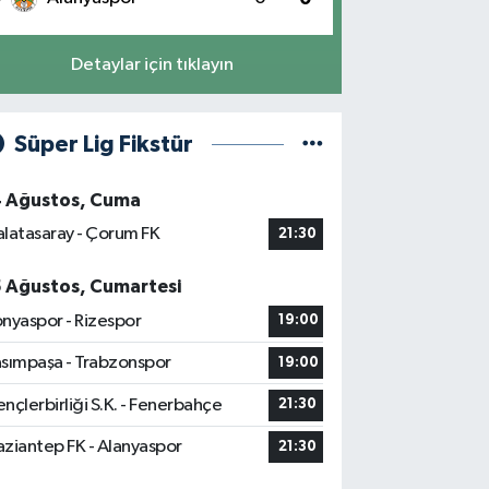
Detaylar için tıklayın
Süper Lig Fikstür
4 Ağustos, Cuma
latasaray - Çorum FK
21:30
5 Ağustos, Cumartesi
nyaspor - Rizespor
19:00
sımpaşa - Trabzonspor
19:00
nçlerbirliği S.K. - Fenerbahçe
21:30
ziantep FK - Alanyaspor
21:30