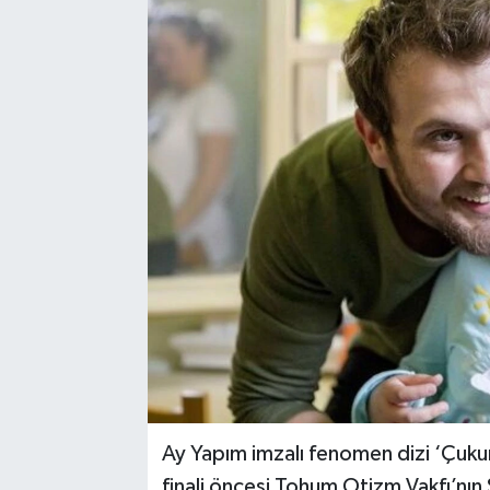
Ay Yapım imzalı fenomen dizi ‘Çukur
finali öncesi Tohum Otizm Vakfı’nın Ş