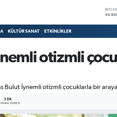
DOLA
47,74
EURO
55,25
STERL
MA
KÜLTÜR SANAT
ETKİNLİKLER
64,48
GRAM 
6660.
BİST1
nemli otizmli çocu
13.77
BITCO
64.84
 Bulut İynemli otizmli çocuklarla bir araya
3 DK
UNMA SÜRESI