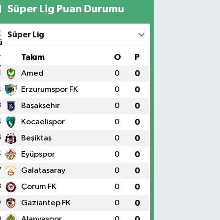
Süper Lig Puan Durumu
Süper Lig
#
Takım
O
P
1
Amed
0
0
2
Erzurumspor FK
0
0
3
Başakşehir
0
0
4
Kocaelispor
0
0
5
Beşiktaş
0
0
6
Eyüpspor
0
0
7
Galatasaray
0
0
8
Çorum FK
0
0
9
Gaziantep FK
0
0
0
Alanyaspor
0
0