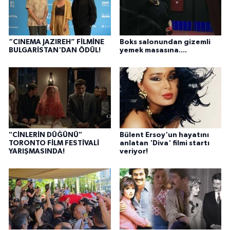
“CINEMA JAZIREH” FİLMİNE
Boks salonundan gizemli
BULGARİSTAN'DAN ÖDÜL!
yemek masasına....
"CİNLERİN DÜĞÜNÜ"
Bülent Ersoy'un hayatını
TORONTO FİLM FESTİVALİ
anlatan 'Diva' filmi startı
YARIŞMASINDA!
veriyor!