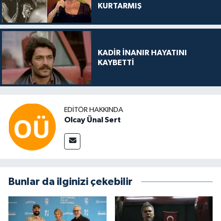
KURTARMIŞ
KADİR İNANIR HAYATINI
KAYBETTİ
EDITÖR HAKKINDA
Olcay Ünal Sert
Bunlar da ilginizi çekebilir