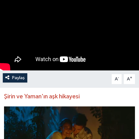
Paylaş
-
+
A
A
Şirin ve Yaman'ın aşk hikayesi