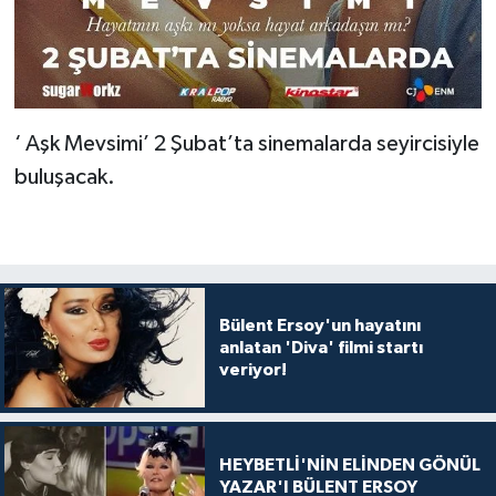
‘ Aşk Mevsimi’ 2 Şubat’ta sinemalarda seyircisiyle
buluşacak.
Bülent Ersoy'un hayatını
anlatan 'Diva' filmi startı
veriyor!
HEYBETLİ'NİN ELİNDEN GÖNÜL
YAZAR'I BÜLENT ERSOY