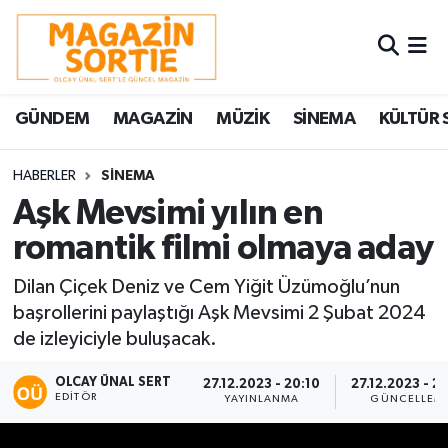
Nöbetçi Eczaneler
GÜNDEM
MAGAZİN
MÜZİK
SİNEMA
KÜLTÜR 
Hava Durumu
Trafik Durumu
HABERLER
SİNEMA
Aşk Mevsimi yılın en
Süper Lig Puan Durumu ve Fikstür
romantik filmi olmaya aday
Tüm Manşetler
Dilan Çiçek Deniz ve Cem Yiğit Üzümoğlu’nun
başrollerini paylaştığı Aşk Mevsimi 2 Şubat 2024
Son Dakika Haberleri
de izleyiciyle buluşacak.
Haber Arşivi
OLCAY ÜNAL SERT
27.12.2023 - 20:10
27.12.2023 - 2
EDITÖR
YAYINLANMA
GÜNCELLEM