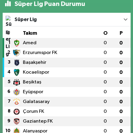
Süper Lig Puan Durumu
Süper Lig
#
Takım
O
P
1
Amed
0
0
2
Erzurumspor FK
0
0
3
Başakşehir
0
0
4
Kocaelispor
0
0
5
Beşiktaş
0
0
6
Eyüpspor
0
0
7
Galatasaray
0
0
8
Çorum FK
0
0
9
Gaziantep FK
0
0
10
Alanyaspor
0
0