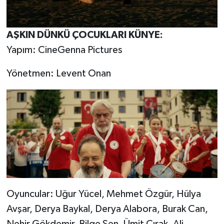
AŞKIN DÜNKÜ ÇOCUKLARI KÜNYE:
Yapım: CineGenna Pictures
Yönetmen: Levent Onan
Oyuncular: Uğur Yücel, Mehmet Özgür, Hülya
Avşar, Derya Baykal, Derya Alabora, Burak Can,
Nehir Gökdemir, Bilge Şen, Ümit Çırak, Ali