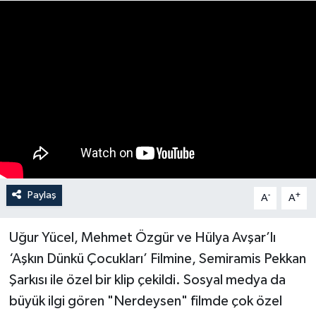
Paylaş
-
+
A
A
Uğur Yücel, Mehmet Özgür ve Hülya Avşar’lı
‘Aşkın Dünkü Çocukları’ Filmine, Semiramis Pekkan
Şarkısı ile özel bir klip çekildi. Sosyal medya da
büyük ilgi gören "Nerdeysen" filmde çok özel