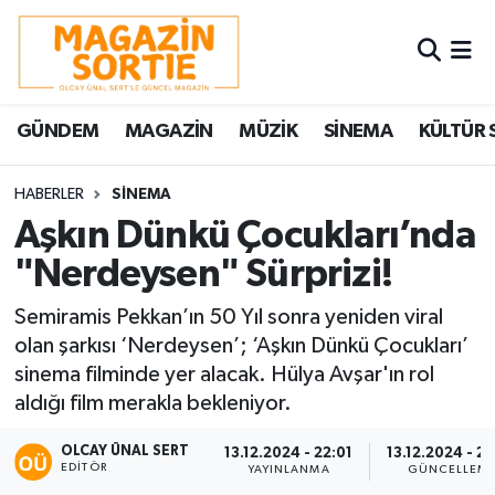
Nöbetçi Eczaneler
GÜNDEM
MAGAZİN
MÜZİK
SİNEMA
KÜLTÜR 
Hava Durumu
Trafik Durumu
HABERLER
SİNEMA
Aşkın Dünkü Çocukları’nda
Süper Lig Puan Durumu ve Fikstür
"Nerdeysen" Sürprizi!
Tüm Manşetler
Semiramis Pekkan’ın 50 Yıl sonra yeniden viral
olan şarkısı ‘Nerdeysen’; ‘Aşkın Dünkü Çocukları’
Son Dakika Haberleri
sinema filminde yer alacak. Hülya Avşar'ın rol
aldığı film merakla bekleniyor.
Haber Arşivi
OLCAY ÜNAL SERT
13.12.2024 - 22:01
13.12.2024 - 2
EDITÖR
YAYINLANMA
GÜNCELLEM