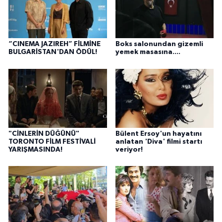
“CINEMA JAZIREH” FİLMİNE
Boks salonundan gizemli
BULGARİSTAN'DAN ÖDÜL!
yemek masasına....
"CİNLERİN DÜĞÜNÜ"
Bülent Ersoy'un hayatını
TORONTO FİLM FESTİVALİ
anlatan 'Diva' filmi startı
YARIŞMASINDA!
veriyor!