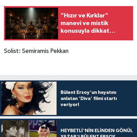
"Hızır ve Kırklar"
manevi ve mistik
konusuyla dikkat
çekiyor
Solist: Semiramis Pekkan
Bülent Ersoy'un hayatını
anlatan 'Diva' filmi startı
veriyor!
HEYBETLİ'NİN ELİNDEN GÖNÜL
YAZAR'I BÜLENT ERSOY