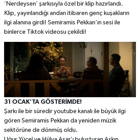
‘Nerdeysen’ şarkısıyla özel bir klip hazırlandı.
Klip, yayınlandığı andan itibaren genç kuşakların
ilgi alanına girdi! Semiramis Pekkan’ın sesi ile
binlerce Tiktok videosu çekildi!
31 OCAK'TA GÖSTERİMDE!
Şarkı ile bir süredir youtube kanalı ile büyük ilgi
gören Semiramis Pekkan da yeniden müzik
sektörüne de dönmüş oldu.
Uğur Yücel ve Hülya Aşar’ı buluşturan Aşkın