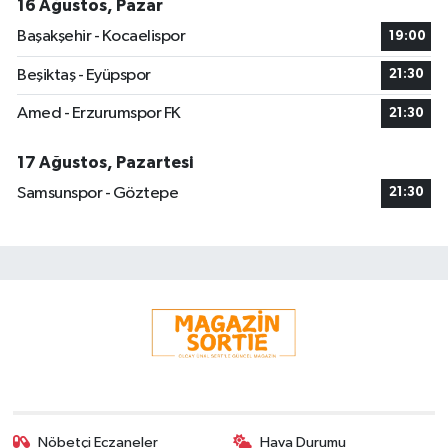
16 Ağustos, Pazar
Başakşehir - Kocaelispor
19:00
Beşiktaş - Eyüpspor
21:30
Amed - Erzurumspor FK
21:30
17 Ağustos, Pazartesi
Samsunspor - Göztepe
21:30
Nöbetçi Eczaneler
Hava Durumu