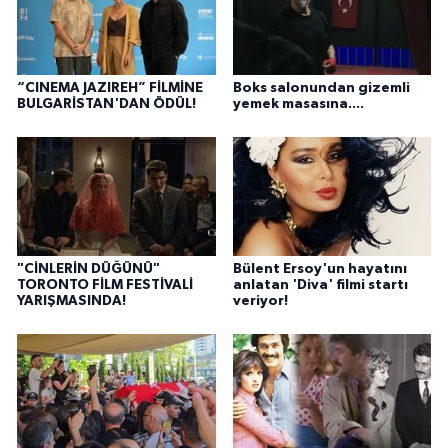
“CINEMA JAZIREH” FİLMİNE
Boks salonundan gizemli
BULGARİSTAN'DAN ÖDÜL!
yemek masasına....
"CİNLERİN DÜĞÜNÜ"
Bülent Ersoy'un hayatını
TORONTO FİLM FESTİVALİ
anlatan 'Diva' filmi startı
YARIŞMASINDA!
veriyor!