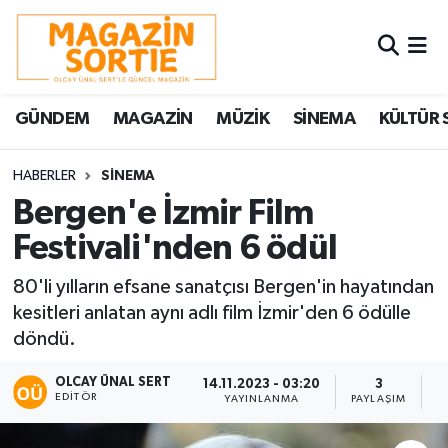
Nöbetçi Eczaneler
GÜNDEM
MAGAZİN
MÜZİK
SİNEMA
KÜLTÜR 
Hava Durumu
Trafik Durumu
HABERLER
SİNEMA
Bergen'e İzmir Film
Süper Lig Puan Durumu ve Fikstür
Festivali'nden 6 ödül
Tüm Manşetler
80'li yılların efsane sanatçısı Bergen'in hayatından
kesitleri anlatan aynı adlı film İzmir'den 6 ödülle
Son Dakika Haberleri
döndü.
Haber Arşivi
OLCAY ÜNAL SERT
14.11.2023 - 03:20
3
EDITÖR
YAYINLANMA
PAYLAŞIM
O