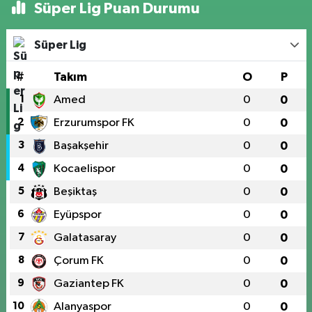
Süper Lig Puan Durumu
Süper Lig
#
Takım
O
P
1
Amed
0
0
2
Erzurumspor FK
0
0
3
Başakşehir
0
0
4
Kocaelispor
0
0
5
Beşiktaş
0
0
6
Eyüpspor
0
0
7
Galatasaray
0
0
8
Çorum FK
0
0
9
Gaziantep FK
0
0
10
Alanyaspor
0
0