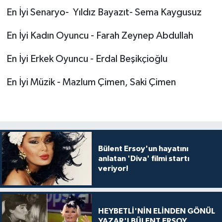
En İyi Senaryo- Yıldız Bayazıt- Sema Kaygusuz
En İyi Kadın Oyuncu - Farah Zeynep Abdullah
En İyi Erkek Oyuncu - Erdal Beşikçioğlu
En İyi Müzik - Mazlum Çimen, Saki Çimen
Bülent Ersoy'un hayatını
anlatan 'Diva' filmi startı
veriyor!
HEYBETLİ'NİN ELİNDEN GÖNÜL
YAZAR'I BÜLENT ERSOY