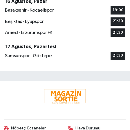
16 Ağustos, Pazar
Başakşehir - Kocaelispor
19:00
Beşiktaş - Eyüpspor
21:30
Amed - Erzurumspor FK
21:30
17 Ağustos, Pazartesi
Samsunspor - Göztepe
21:30
Nöbetçi Eczaneler
Hava Durumu