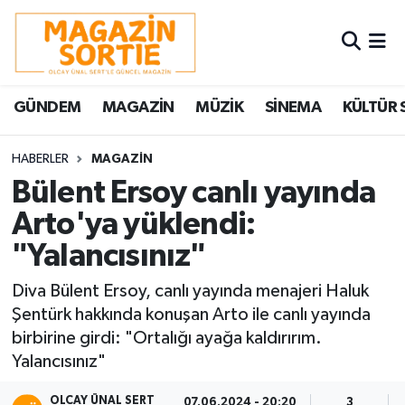
Nöbetçi Eczaneler
GÜNDEM
MAGAZİN
MÜZİK
SİNEMA
KÜLTÜR 
Hava Durumu
Trafik Durumu
HABERLER
MAGAZİN
Bülent Ersoy canlı yayında
Süper Lig Puan Durumu ve Fikstür
Arto'ya yüklendi:
"Yalancısınız"
Tüm Manşetler
Diva Bülent Ersoy, canlı yayında menajeri Haluk
Son Dakika Haberleri
Şentürk hakkında konuşan Arto ile canlı yayında
birbirine girdi: "Ortalığı ayağa kaldırırım.
Haber Arşivi
Yalancısınız"
OLCAY ÜNAL SERT
07.06.2024 - 20:20
3