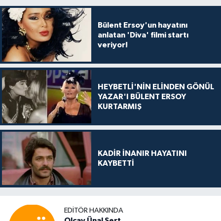
Bülent Ersoy'un hayatını
anlatan 'Diva' filmi startı
veriyor!
HEYBETLİ'NİN ELİNDEN GÖNÜL
YAZAR'I BÜLENT ERSOY
KURTARMIŞ
KADİR İNANIR HAYATINI
KAYBETTİ
EDITÖR HAKKINDA
Olcay Ünal Sert