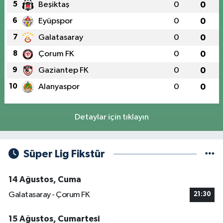
5
Beşiktaş
0
0
6
Eyüpspor
0
0
7
Galatasaray
0
0
8
Çorum FK
0
0
9
Gaziantep FK
0
0
10
Alanyaspor
0
0
Detaylar için tıklayın
Süper Lig Fikstür
14 Ağustos, Cuma
Galatasaray - Çorum FK
21:30
15 Ağustos, Cumartesi