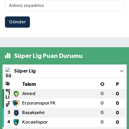
Gönder
Süper Lig Puan Durumu
Süper Lig
#
Takım
O
P
1
Amed
0
0
2
Erzurumspor FK
0
0
3
Başakşehir
0
0
4
Kocaelispor
0
0