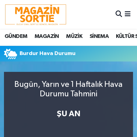
Nöbetçi Eczaneler
GÜNDEM
MAGAZİN
MÜZİK
SİNEMA
KÜLTÜR 
Hava Durumu
Burdur Hava Durumu
Trafik Durumu
Süper Lig Puan Durumu ve Fikstür
Bugün, Yarın ve 1 Haftalık Hava
Tüm Manşetler
Durumu Tahmini
Son Dakika Haberleri
ŞU AN
Haber Arşivi