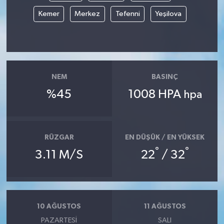
Kemer
Merkez
Tefenni
Yeşilova
NEM
BASINÇ
%45
1008 HPA
hpa
RÜZGAR
EN DÜŞÜK / EN YÜKSEK
°
°
3.11 M/S
22
/ 32
10 AĞUSTOS
11 AĞUSTOS
PAZARTESI
SALI