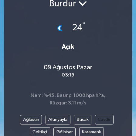
Burdur
°
24
Açık
09 Ağustos Pazar
03:15
Nem: %45, Basınç: 1008 hpa hPa,
Rüzgar: 3.11 m/s
Ağlasun
Altınyayla
Bucak
Çavdır
Çeltikçi
Gölhisar
Karamanlı