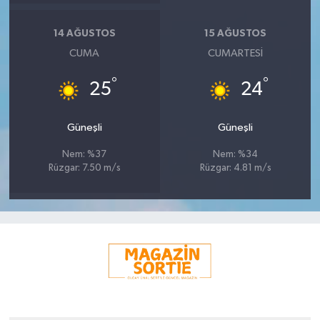
14 AĞUSTOS
15 AĞUSTOS
CUMA
CUMARTESI
°
°
25
24
Güneşli
Güneşli
Nem: %37
Nem: %34
Rüzgar: 7.50 m/s
Rüzgar: 4.81 m/s