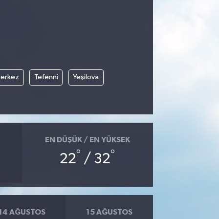
erkez
Tefenni
Yeşilova
EN DÜŞÜK / EN YÜKSEK
°
°
22
/ 32
14 AĞUSTOS
15 AĞUSTOS