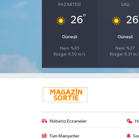
PAZARTESI
SALI
°
26
26
Güneşli
Güneşli
Nem: %45
Nem: %37
Rüzgar: 6.50 m/s
Rüzgar: 6.31 m/
Nöbetçi Eczaneler
H
Tüm Manşetler
So