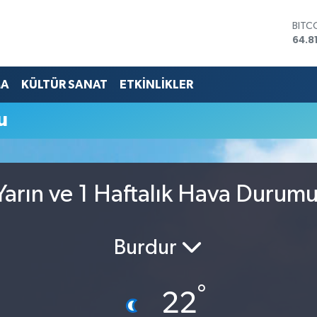
BITC
64.8
DOL
47,7
EUR
MA
KÜLTÜR SANAT
ETKİNLİKLER
55,2
STER
u
64,4
GRAM
6660
BİST
13.7
arın ve 1 Haftalık Hava Durum
Burdur
°
22