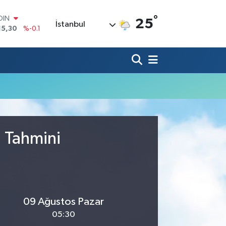
°
OIN
25
İstanbul
15,30
%-0.1
AR
436
%0.18
O
510
%0.32
LİN
811
%0.38
 ALTIN
.55
%0
100
79
%-14
u Tahmini
09 Ağustos Pazar
05:30