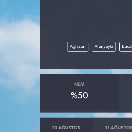
Ağlasun
Altınyayla
Buca
NEM
%50
10 AĞUSTOS
11 AĞUSTO