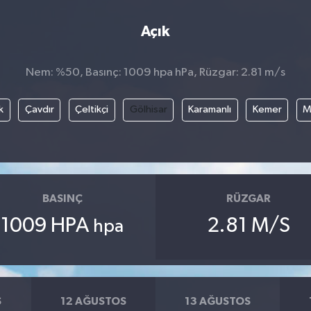
Açık
Nem: %50, Basınç: 1009 hpa hPa, Rüzgar: 2.81 m/s
k
Çavdır
Çeltikçi
Gölhisar
Karamanlı
Kemer
M
BASINÇ
RÜZGAR
1009 HPA
2.81 M/S
hpa
S
12 AĞUSTOS
13 AĞUSTOS