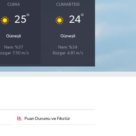
CUMA
CUMARTESI
°
°
25
24
Güneşli
Güneşli
Nem: %37
Nem: %34
Rüzgar: 7.50 m/s
Rüzgar: 4.81 m/s
Puan Durumu ve Fikstür