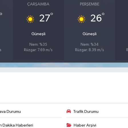
ÇARŞAMBA
PERŞEMBE
°
°
°
27
26
Güneşli
Güneşli
Nem: %35
Nem: %34
s
Rüzgar: 7.69 m/s
Rüzgar: 8.39 m/s
ava Durumu
Trafik Durumu
n Dakika Haberleri
Haber Arşivi