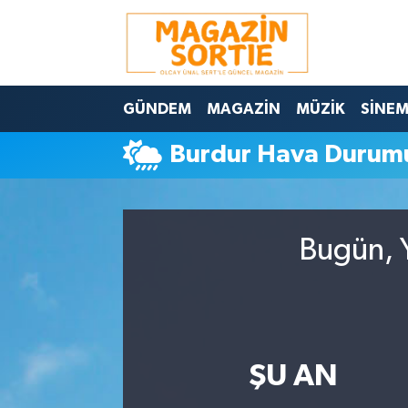
Nöbetçi Eczaneler
GÜNDEM
MAGAZİN
MÜZİK
SİNE
Hava Durumu
Burdur Hava Durum
Trafik Durumu
Süper Lig Puan Durumu ve Fikstür
Bugün, Y
Tüm Manşetler
Son Dakika Haberleri
Haber Arşivi
ŞU AN