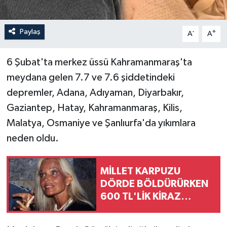
Paylaş
-
+
A
A
6 Şubat'ta merkez üssü Kahramanmaraş'ta
meydana gelen 7.7 ve 7.6 şiddetindeki
depremler, Adana, Adıyaman, Diyarbakır,
Gaziantep, Hatay, Kahramanmaraş, Kilis,
Malatya, Osmaniye ve Şanlıurfa'da yıkımlara
neden oldu.
MİLLET KARPUZU
DÖRDE BÖLDÜRÜRKEN
600 TL'LİK KİRAZ
YEMEM