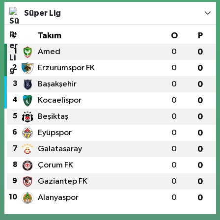
Süper Lig
#
Takım
O
P
1
Amed
0
0
2
Erzurumspor FK
0
0
3
Başakşehir
0
0
4
Kocaelispor
0
0
5
Beşiktaş
0
0
6
Eyüpspor
0
0
7
Galatasaray
0
0
8
Çorum FK
0
0
9
Gaziantep FK
0
0
10
Alanyaspor
0
0