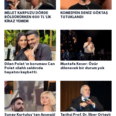
MİLLET KARPUZU DÖRDE
KOMEDYEN DENİZ GÖKTAŞ
BÖLDÜRÜRKEN 600 TL'LİK
TUTUKLANDI
KİRAZ YEMEM
Dilan Polat'ın koruması Can
Mustafa Keser: Özür
Polat silahlı saldırıda
dilenecek bir durum yok
hayatını kaybetti.
Sunay Kurtuluş'tan Ayşegül
Tarihçi Prof. Dr. İlber Ortaylı