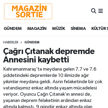
Nöbetçi Eczaneler
GÜNDEM
MAGAZİN
MÜZİK
SİNEMA
KÜLTÜR 
Hava Durumu
Trafik Durumu
HABERLER
GÜNDEM
Çağrı Çıtanak depremde
Süper Lig Puan Durumu ve Fikstür
Annesini kaybetti
Tüm Manşetler
Kahramanmaraş'ta meydana gelen 7.7 ve 7.6
şiddetindeki depremlerde 10 ilimizde ağır
Son Dakika Haberleri
yıkımlar meydana geldi. Asrın felaketinde bir çok
vatandaşımız enkaz altında yaşam mücadelesi
Haber Arşivi
veriyor. Oyuncu Çağrı Çıtanak'ın annesi de,
yaşanan deprem felaketinin ardından enkaz
altında kalmıştı. 9 gündür enkaz altında olan