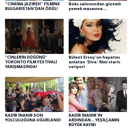
“CINEMA JAZIREH” FİLMİNE
Boks salonundan gizemli
BULGARİSTAN'DAN ÖDÜL!
yemek masasına....
"CİNLERİN DÜĞÜNÜ"
Bülent Ersoy'un hayatını
TORONTO FİLM FESTİVALİ
anlatan 'Diva' filmi startı
YARIŞMASINDA!
veriyor!
KADİR İNANIR SON
KADİR İNANIR'IN
YOLCULUĞUNA UĞURLANDI
ARDINDAN... YEŞİLÇAMIN
BÜYÜK KAYIBI