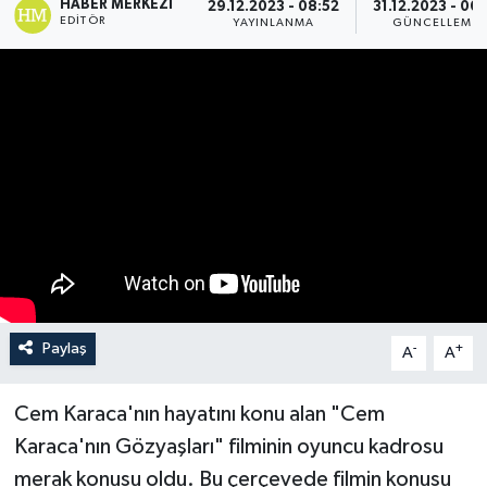
HABER MERKEZI
29.12.2023 - 08:52
31.12.2023 - 06:
EDITÖR
YAYINLANMA
GÜNCELLEME
Paylaş
-
+
A
A
Cem Karaca'nın hayatını konu alan "Cem
Karaca'nın Gözyaşları" filminin oyuncu kadrosu
merak konusu oldu. Bu çerçevede filmin konusu