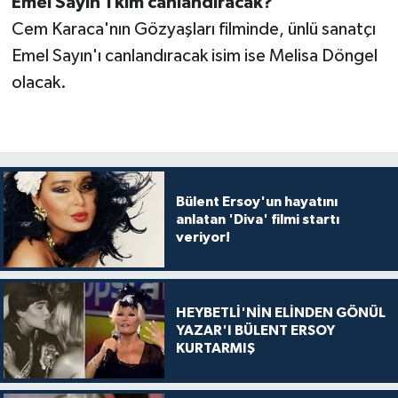
Emel Sayın'ı kim canlandıracak?
Cem Karaca'nın Gözyaşları filminde, ünlü sanatçı
Emel Sayın'ı canlandıracak isim ise Melisa Döngel
olacak.
Bülent Ersoy'un hayatını
anlatan 'Diva' filmi startı
veriyor!
HEYBETLİ'NİN ELİNDEN GÖNÜL
YAZAR'I BÜLENT ERSOY
KURTARMIŞ