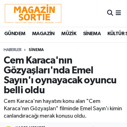
Nöbetçi Eczaneler
GÜNDEM
MAGAZİN
MÜZİK
SİNEMA
KÜLTÜR 
Hava Durumu
Trafik Durumu
HABERLER
SİNEMA
Cem Karaca'nın
Süper Lig Puan Durumu ve Fikstür
Gözyaşları'nda Emel
Sayın'ı oynayacak oyuncu
Tüm Manşetler
belli oldu
Son Dakika Haberleri
Cem Karaca'nın hayatını konu alan "Cem
Haber Arşivi
Karaca'nın Gözyaşları" filminde Emel Sayın'ı kimin
canlandıracağı merak konusu oldu.