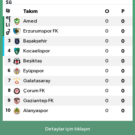
#
Takım
O
P
1
Amed
0
0
2
Erzurumspor FK
0
0
3
Başakşehir
0
0
4
Kocaelispor
0
0
5
Beşiktaş
0
0
6
Eyüpspor
0
0
7
Galatasaray
0
0
8
Çorum FK
0
0
9
Gaziantep FK
0
0
10
Alanyaspor
0
0
Detaylar için tıklayın