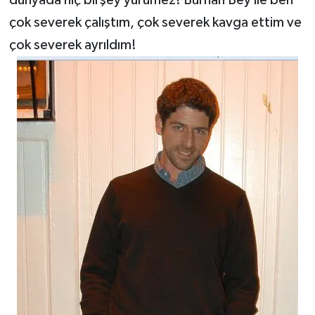
dünyada hiç birşey yürümez! Burhan Bey ile ben
çok severek çalıştım, çok severek kavga ettim ve
çok severek ayrıldım!