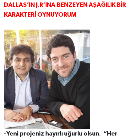
DALLAS’IN J.R’INA BENZEYEN AŞAĞILIK BİR
KARAKTERİ OYNUYORUM
-Yeni projeniz hayırlı uğurlu olsun. “Her