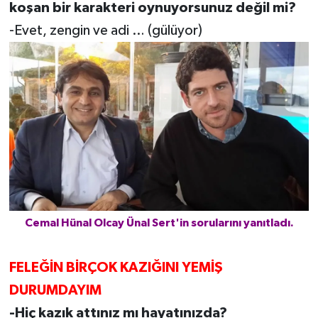
koşan bir karakteri oynuyorsunuz değil mi?
-Evet, zengin ve adi … (gülüyor)
Cemal Hünal Olcay Ünal Sert'in sorularını yanıtladı.
FELEĞİN BİRÇOK KAZIĞINI YEMİŞ
DURUMDAYIM
-Hiç kazık attınız mı hayatınızda?