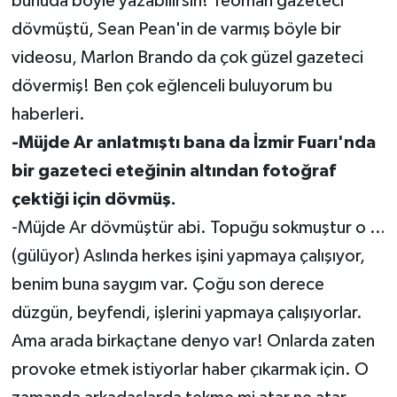
bunuda böyle yazabilirsin! Teoman gazeteci
dövmüştü, Sean Pean'in de varmış böyle bir
videosu, Marlon Brando da çok güzel gazeteci
dövermiş! Ben çok eğlenceli buluyorum bu
haberleri.
-Müjde Ar anlatmıştı bana da İzmir Fuarı'nda
bir gazeteci eteğinin altından fotoğraf
çektiği için dövmüş.
-Müjde Ar dövmüştür abi. Topuğu sokmuştur o …
(gülüyor) Aslında herkes işini yapmaya çalışıyor,
benim buna saygım var. Çoğu son derece
düzgün, beyfendi, işlerini yapmaya çalışıyorlar.
Ama arada birkaçtane denyo var! Onlarda zaten
provoke etmek istiyorlar haber çıkarmak için. O