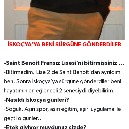
İSKOÇYA’YA BENİ SÜRGÜNE GÖNDERDİLER
-Saint Benoit Fransız Lisesi’ni bitirmişsiniz …
-Bitirmedim. Lise 2’de Saint Benoit’dan ayrıldım
ben. Sonra İskoçya’ya sürgüne gönderdiler beni,
hayatımın en eğlenceli 2 senesiydi diyebilirim.
-Nasıldı İskoçya günleri?
-Soğuk. Aşırı spor, aşırı eğitim, aşırı uygulama ile
geçti o günler..
-Etek giyiyor muydunuz sizde?