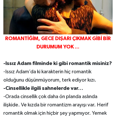
ROMANTİĞİM, GECE DIŞARI ÇIKMAK GİBİ BİR
DURUMUM YOK ...
-Issız Adam filminde ki gibi romantik misiniz?
-Issız Adam’da ki karakterin hiç romantik
olduğunu düşünmüyorum, terk ediyor kızı.
-Cinsellikle ilgili sahnelerde var…
-Orada cinsellik çok daha ön planda aslında
ilişkide. Ve kızda bir romantizm arayışı var. Herif
romantik olmak için hiçbir şey yapmıyor. Yemek