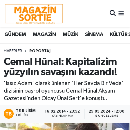
Nöbetçi Eczaneler
GÜNDEM
MAGAZİN
MÜZİK
SİNEMA
KÜLTÜR 
Hava Durumu
Trafik Durumu
HABERLER
RÖPORTAJ
Cemal Hünal: Kapitalizim
Süper Lig Puan Durumu ve Fikstür
yüzyılın savaşını kazandı!
Tüm Manşetler
'Issız Adam' olarak ünlenen ‘Her Sevda Bir Veda’
dizisinin başrol oyuncusu Cemal Hünal Akşam
Son Dakika Haberleri
Gazetesi’nden Olcay Ünal Sert'e konuştu.
Haber Arşivi
TE BILISIM
16.02.2014 - 23:52
25.05.2024 - 12:00
EDITÖR
YAYINLANMA
GÜNCELLEME