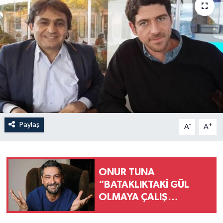
Paylaş
-
+
A
A
ONUR TUNA
“BATAKLIKTAKİ GÜL
OLMAYA ÇALIŞ
DİYORUM KENDİME”