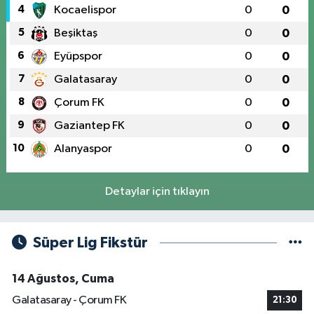
4
Kocaelispor
0
0
5
Beşiktaş
0
0
6
Eyüpspor
0
0
7
Galatasaray
0
0
8
Çorum FK
0
0
9
Gaziantep FK
0
0
10
Alanyaspor
0
0
Detaylar için tıklayın
Süper Lig Fikstür
14 Ağustos, Cuma
Galatasaray - Çorum FK
21:30