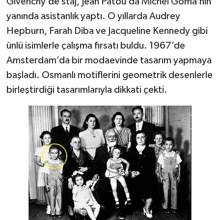
Givenchy’de staj, Jean Patou’da Michel Goma’nın
yanında asistanlık yaptı. O yıllarda Audrey
Hepburn, Farah Diba ve Jacqueline Kennedy gibi
ünlü isimlerle çalışma fırsatı buldu. 1967’de
Amsterdam’da bir modaevinde tasarım yapmaya
başladı. Osmanlı motiflerini geometrik desenlerle
birleştirdiği tasarımlarıyla dikkati çekti.