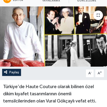
EDITÖR
YAYINLANMA
GÜNCELLEME
Paylaş
-
+
A
A
Türkiye'de Haute Couture olarak bilinen özel
dikim kıyafet tasarımlarının önemli
temsilcilerinden olan Vural Gökçaylı vefat etti.