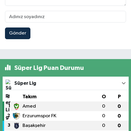
Gönder
Süper Lig Puan Durumu
Süper Lig
#
Takım
O
P
1
Amed
0
0
2
Erzurumspor FK
0
0
3
Başakşehir
0
0