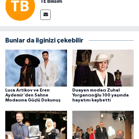
TE Bilisim
Bunlar da ilginizi çekebilir
Luca Artikov ve Eren
Duayen modacı Zuhal
Aydemir'den Sahne
Yorgancıoğlu 100 yaşında
Modasına Güçlü Dokunuş
hayatını kaybetti