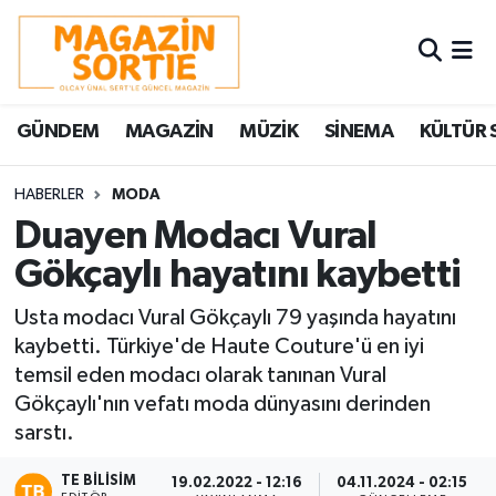
Nöbetçi Eczaneler
GÜNDEM
MAGAZİN
MÜZİK
SİNEMA
KÜLTÜR 
Hava Durumu
Trafik Durumu
HABERLER
MODA
Duayen Modacı Vural
Süper Lig Puan Durumu ve Fikstür
Gökçaylı hayatını kaybetti
Tüm Manşetler
Usta modacı Vural Gökçaylı 79 yaşında hayatını
kaybetti. Türkiye'de Haute Couture'ü en iyi
Son Dakika Haberleri
temsil eden modacı olarak tanınan Vural
Gökçaylı'nın vefatı moda dünyasını derinden
Haber Arşivi
sarstı.
TE BILISIM
19.02.2022 - 12:16
04.11.2024 - 02:15