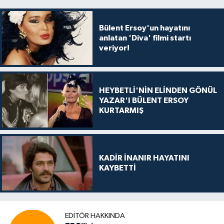
Bülent Ersoy'un hayatını
anlatan 'Diva' filmi startı
veriyor!
HEYBETLİ'NİN ELİNDEN GÖNÜL
YAZAR'I BÜLENT ERSOY
KURTARMIŞ
KADİR İNANIR HAYATINI
KAYBETTİ
EDITÖR HAKKINDA