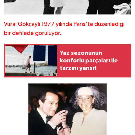
Vural Gökçaylı 1977 yılında Paris'te düzenlediği
bir defilede görülüyor.
Yaz sezonunun
konforlu parçaları ile
tarzını yansıt