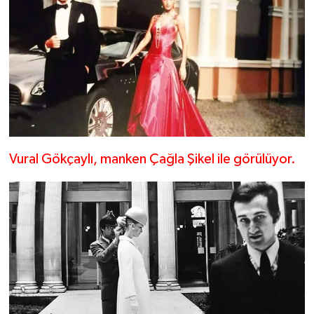
Vural Gökçaylı, manken Çağla Şikel ile görülüyor.