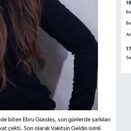
1
Ba
Be
Am
1
Sa
ekilde biten Ebru Gündeş, son günlerde şarkıları
t çekti. Son olarak Vakitsin Geldin isimli