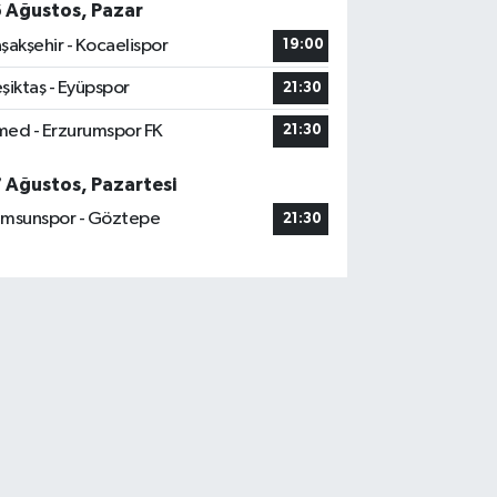
6 Ağustos, Pazar
şakşehir - Kocaelispor
19:00
şiktaş - Eyüpspor
21:30
ed - Erzurumspor FK
21:30
7 Ağustos, Pazartesi
msunspor - Göztepe
21:30