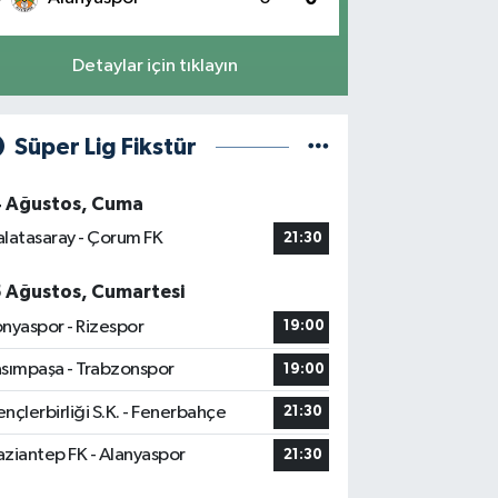
Detaylar için tıklayın
Süper Lig Fikstür
4 Ağustos, Cuma
latasaray - Çorum FK
21:30
5 Ağustos, Cumartesi
nyaspor - Rizespor
19:00
sımpaşa - Trabzonspor
19:00
nçlerbirliği S.K. - Fenerbahçe
21:30
ziantep FK - Alanyaspor
21:30