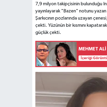
7,9 milyon takipçisinin bulunduğu I
yayınlayarak "Bazen" notunu yazan 
Şarkıcının pozlarında uzayan çenesi,
çekti. Yüzünün bir kısmını kapatar
güçlük çekti.
MEHMET ALİ 
İçeriği Görünt