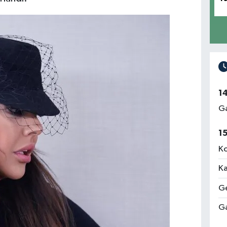
1
Ga
1
Ko
Ka
Ge
Ga