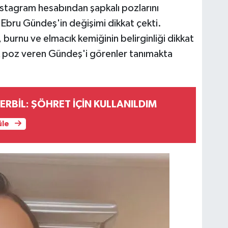
nstagram hesabından şapkalı pozlarını
Ebru Gündeş'in değişimi dikkat çekti.
 burnu ve elmacık kemiğinin belirginliği dikkat
ak poz veren Gündeş'i görenler tanımakta
ERBİL: ŞÖHRET İÇİN KULLANILDIM
üle