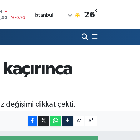
°
R
26
İstanbul
3
%0.16
17
%-0.02
N
63
%0.07
ALTIN
1
%1.44
0
kaçırınca
%64
IN
,53
%-0.76
 değişimi dikkat çekti.
-
+
A
A