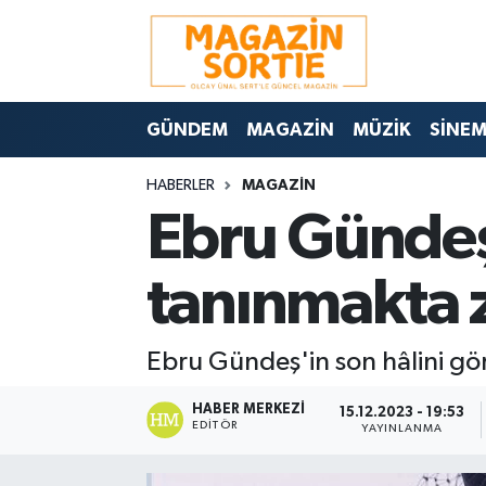
Nöbetçi Eczaneler
GÜNDEM
MAGAZİN
MÜZİK
SİNE
Hava Durumu
HABERLER
MAGAZİN
Trafik Durumu
Ebru Gündeş
Süper Lig Puan Durumu ve Fikstür
tanınmakta z
Tüm Manşetler
Ebru Gündeş'in son hâlini gör
Son Dakika Haberleri
HABER MERKEZI
Haber Arşivi
15.12.2023 - 19:53
EDITÖR
YAYINLANMA