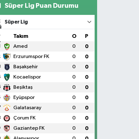
Süper Lig Puan Durumu
Süper Lig
#
Takım
O
P
1
Amed
0
0
2
Erzurumspor FK
0
0
3
Başakşehir
0
0
4
Kocaelispor
0
0
5
Beşiktaş
0
0
6
Eyüpspor
0
0
7
Galatasaray
0
0
8
Çorum FK
0
0
9
Gaziantep FK
0
0
0
Alanyaspor
0
0