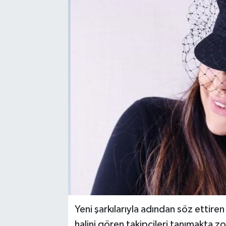
Yeni şarkılarıyla adından söz ettir
halini gören takipçileri tanımakta zo