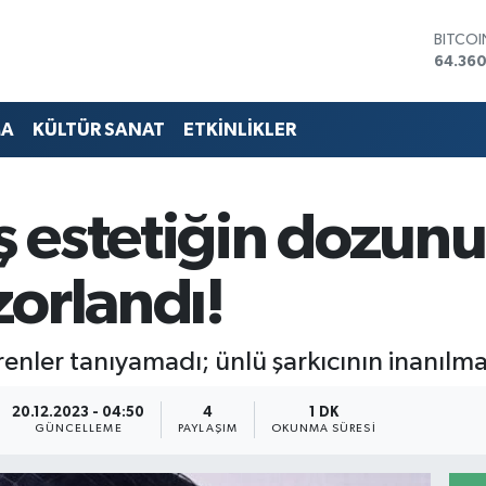
DOLA
47,714
EURO
55,03
STERLİ
MA
KÜLTÜR SANAT
ETKİNLİKLER
64,24
GRAM 
6574.8
BİST10
 estetiğin dozunu 
13.887
BITCO
64.360
orlandı!
enler tanıyamadı; ünlü şarkıcının inanılmaz
20.12.2023 - 04:50
4
1 DK
GÜNCELLEME
PAYLAŞIM
OKUNMA SÜRESI