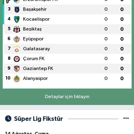
3
Başakşehir
0
0
4
Kocaelispor
0
0
5
Beşiktaş
0
0
6
Eyüpspor
0
0
7
Galatasaray
0
0
8
Çorum FK
0
0
9
Gaziantep FK
0
0
10
Alanyaspor
0
0
Detaylar için tıklayın
Süper Lig Fikstür
14 Ağustos, Cuma