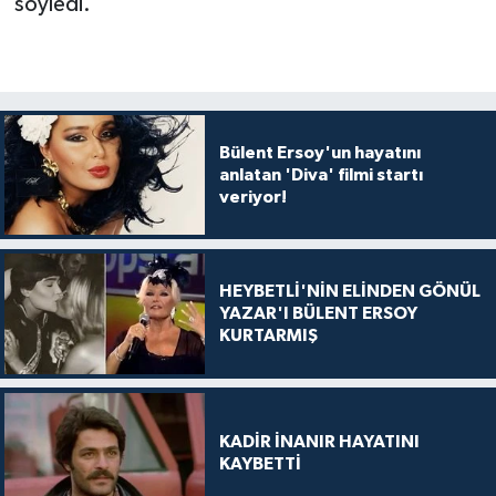
söyledi.
Bülent Ersoy'un hayatını
anlatan 'Diva' filmi startı
veriyor!
HEYBETLİ'NİN ELİNDEN GÖNÜL
YAZAR'I BÜLENT ERSOY
KURTARMIŞ
KADİR İNANIR HAYATINI
KAYBETTİ