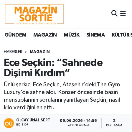
Nöbetçi Eczaneler
GÜNDEM
MAGAZİN
MÜZİK
SİNEMA
KÜLTÜR 
Hava Durumu
Trafik Durumu
HABERLER
MAGAZİN
Ece Seçkin: “Sahnede
Süper Lig Puan Durumu ve Fikstür
Dişimi Kırdım”
Tüm Manşetler
Ünlü şarkıcı Ece Seçkin, Ataşehir’deki The Gym
Luxury’de sahne aldı. Konser öncesinde basın
Son Dakika Haberleri
mensuplarının sorularını yanıtlayan Seçkin, nasıl
kilo verdiğini anlattı.
Haber Arşivi
OLCAY ÜNAL SERT
09.06.2026 - 14:56
2
EDITÖR
YAYINLANMA
PAYLAŞIM