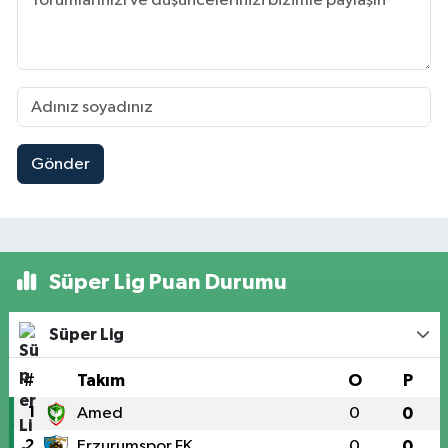
Gönder
Süper Lig Puan Durumu
Süper Lig
#
Takım
O
P
1
Amed
0
0
2
Erzurumspor FK
0
0