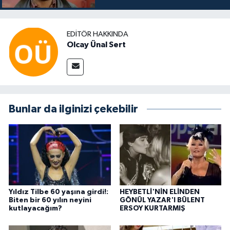
EDITÖR HAKKINDA
Olcay Ünal Sert
Bunlar da ilginizi çekebilir
Yıldız Tilbe 60 yaşına girdi!:
HEYBETLİ'NİN ELİNDEN
Biten bir 60 yılın neyini
GÖNÜL YAZAR'I BÜLENT
kutlayacağım?
ERSOY KURTARMIŞ