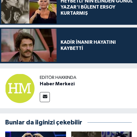
HEYBETLİ'NİN ELİNDEN GÖNÜL
YAZAR'I BÜLENT ERSOY
KURTARMIŞ
KADİR İNANIR HAYATINI
KAYBETTİ
EDITÖR HAKKINDA
Haber Merkezi
Bunlar da ilginizi çekebilir