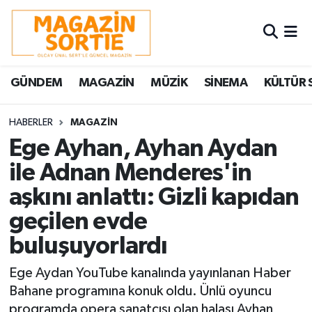
Nöbetçi Eczaneler
GÜNDEM
MAGAZİN
MÜZİK
SİNEMA
KÜLTÜR 
Hava Durumu
Trafik Durumu
HABERLER
MAGAZİN
Ege Ayhan, Ayhan Aydan
Süper Lig Puan Durumu ve Fikstür
ile Adnan Menderes'in
aşkını anlattı: Gizli kapıdan
Tüm Manşetler
geçilen evde
Son Dakika Haberleri
buluşuyorlardı
Haber Arşivi
Ege Aydan YouTube kanalında yayınlanan Haber
Bahane programına konuk oldu. Ünlü oyuncu
programda opera sanatçısı olan halası Ayhan