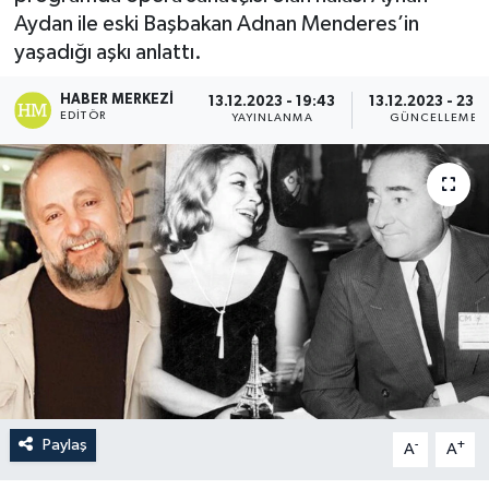
Aydan ile eski Başbakan Adnan Menderes’in
yaşadığı aşkı anlattı.
HABER MERKEZI
13.12.2023 - 19:43
13.12.2023 - 23:
EDITÖR
YAYINLANMA
GÜNCELLEME
Paylaş
-
+
A
A