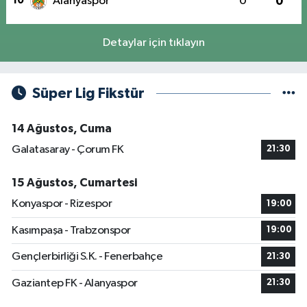
10
Alanyaspor
0
0
Detaylar için tıklayın
Süper Lig Fikstür
14 Ağustos, Cuma
Galatasaray - Çorum FK
21:30
15 Ağustos, Cumartesi
Konyaspor - Rizespor
19:00
Kasımpaşa - Trabzonspor
19:00
Gençlerbirliği S.K. - Fenerbahçe
21:30
Gaziantep FK - Alanyaspor
21:30