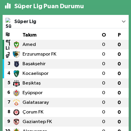
Süper Lig Puan Durumu
Süper Lig
#
Takım
O
P
1
Amed
0
0
2
Erzurumspor FK
0
0
3
Başakşehir
0
0
4
Kocaelispor
0
0
5
Beşiktaş
0
0
6
Eyüpspor
0
0
7
Galatasaray
0
0
8
Çorum FK
0
0
9
Gaziantep FK
0
0