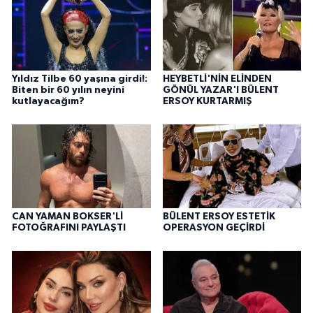
Yıldız Tilbe 60 yaşına girdi!:
HEYBETLİ'NİN ELİNDEN
Biten bir 60 yılın neyini
GÖNÜL YAZAR'I BÜLENT
kutlayacağım?
ERSOY KURTARMIŞ
CAN YAMAN BOKSER'Lİ
BÜLENT ERSOY ESTETİK
FOTOĞRAFINI PAYLAŞTI
OPERASYON GEÇİRDİ