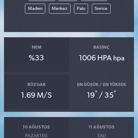
Maden
Merkez
Palu
Sivrice
NEM
BASINÇ
%33
1006 HPA
hpa
RÜZGAR
EN DÜŞÜK / EN YÜKSEK
°
°
1.69 M/S
19
/ 35
10 AĞUSTOS
11 AĞUSTOS
PAZARTESI
SALI