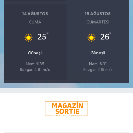
14 AĞUSTOS
15 AĞUSTOS
CUMA
CUMARTESI
°
°
25
26
Güneşli
Güneşli
Nem: %35
Nem: %31
Rüzgar: 4.81 m/s
Rüzgar: 2.19 m/s