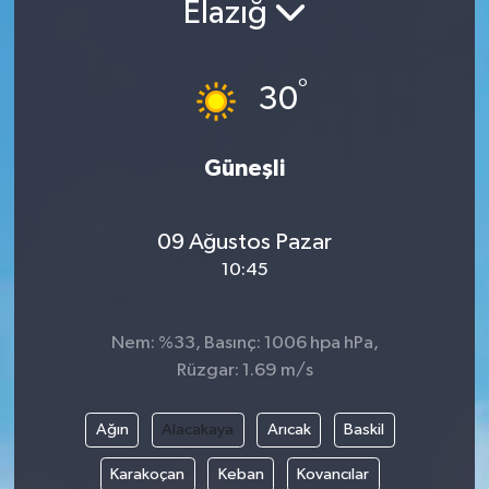
Elazığ
°
30
Güneşli
09 Ağustos Pazar
10:45
Nem: %33, Basınç: 1006 hpa hPa,
Rüzgar: 1.69 m/s
Ağın
Alacakaya
Arıcak
Baskil
Karakoçan
Keban
Kovancılar