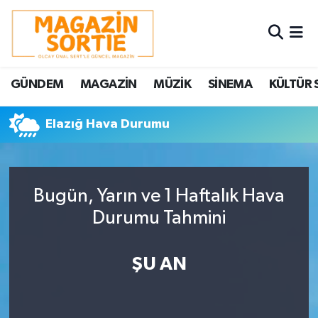
Nöbetçi Eczaneler
GÜNDEM
MAGAZİN
MÜZİK
SİNEMA
KÜLTÜR 
Hava Durumu
Elazığ Hava Durumu
Trafik Durumu
Süper Lig Puan Durumu ve Fikstür
Bugün, Yarın ve 1 Haftalık Hava
Tüm Manşetler
Durumu Tahmini
Son Dakika Haberleri
ŞU AN
Haber Arşivi