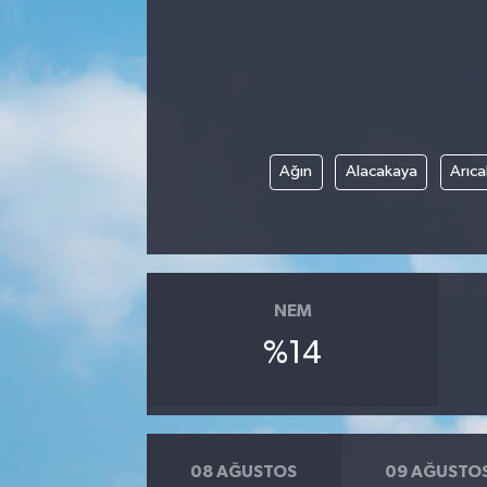
Ağın
Alacakaya
Arıca
NEM
%14
08 AĞUSTOS
09 AĞUSTO