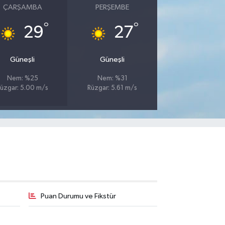
ÇARŞAMBA
PERŞEMBE
°
°
29
27
Güneşli
Güneşli
Nem: %25
Nem: %31
üzgar: 5.00 m/s
Rüzgar: 5.61 m/s
Puan Durumu ve Fikstür