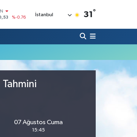
°
IN
31
İstanbul
0,53
%-0.76
R
69
%0.17
65
%0.01
İN
97
%0.02
ALTIN
49
%2.12
00
7
%64
u Tahmini
07 Ağustos Cuma
15:45