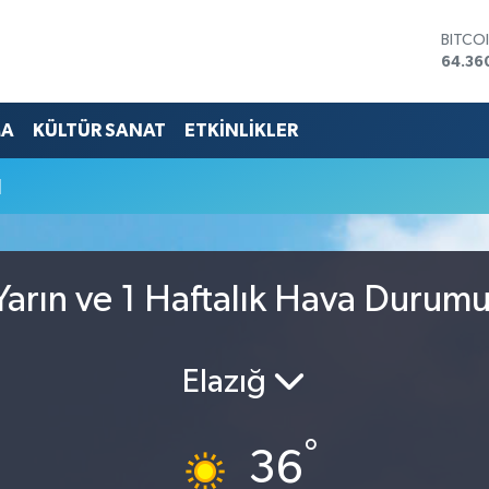
BITCO
64.36
DOLA
47,70
EURO
MA
KÜLTÜR SANAT
ETKİNLİKLER
55,02
STERL
u
64,18
GRAM 
6618.
BİST1
13.88
arın ve 1 Haftalık Hava Durum
Elazığ
°
36