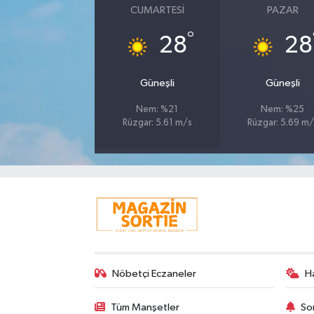
CUMARTESI
PAZAR
°
28
28
Güneşli
Güneşli
Nem: %21
Nem: %25
Rüzgar: 5.61 m/s
Rüzgar: 5.69 m/
Nöbetçi Eczaneler
H
Tüm Manşetler
So