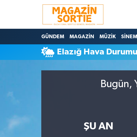
Nöbetçi Eczaneler
GÜNDEM
MAGAZİN
MÜZİK
SİNE
Hava Durumu
Elazığ Hava Durum
Trafik Durumu
Süper Lig Puan Durumu ve Fikstür
Bugün, Y
Tüm Manşetler
Son Dakika Haberleri
Haber Arşivi
ŞU AN