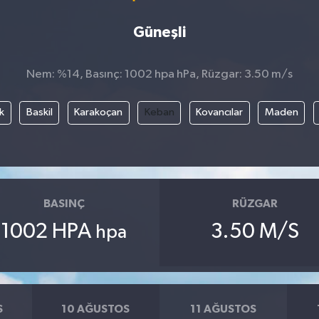
Güneşli
Nem: %14, Basınç: 1002 hpa hPa, Rüzgar: 3.50 m/s
k
Baskil
Karakoçan
Keban
Kovancılar
Maden
BASINÇ
RÜZGAR
1002 HPA
3.50 M/S
hpa
S
10 AĞUSTOS
11 AĞUSTOS