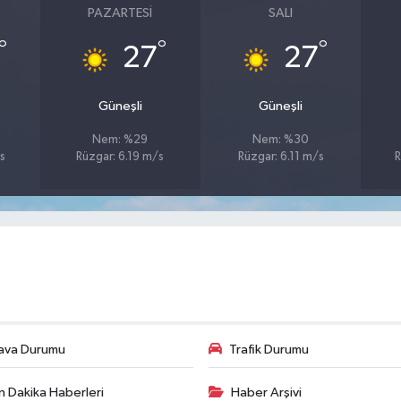
PAZARTESI
SALI
°
°
°
27
27
Güneşli
Güneşli
Nem: %29
Nem: %30
s
Rüzgar: 6.19 m/s
Rüzgar: 6.11 m/s
R
ava Durumu
Trafik Durumu
n Dakika Haberleri
Haber Arşivi