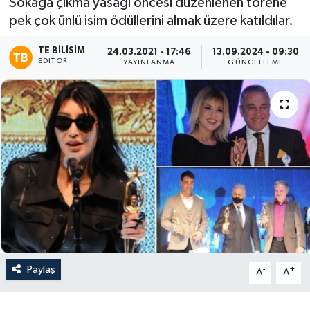
Sokağa çıkma yasağı öncesi düzenlenen törene
pek çok ünlü isim ödüllerini almak üzere katıldılar.
TE BILISIM
24.03.2021 - 17:46
13.09.2024 - 09:30
EDITÖR
YAYINLANMA
GÜNCELLEME
Paylaş
-
+
A
A