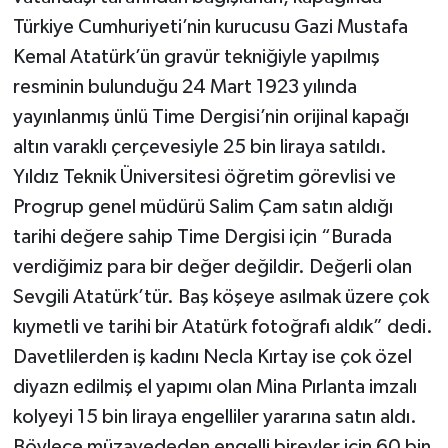
Türkiye Cumhuriyeti’nin kurucusu Gazi Mustafa
Kemal Atatürk’ün gravür tekniğiyle yapılmış
resminin bulunduğu 24 Mart 1923 yılında
yayınlanmış ünlü Time Dergisi’nin orijinal kapağı
altın varaklı çerçevesiyle 25 bin liraya satıldı.
Yıldız Teknik Üniversitesi öğretim görevlisi ve
Progrup genel müdürü Salim Çam satın aldığı
tarihi değere sahip Time Dergisi için “Burada
verdiğimiz para bir değer değildir. Değerli olan
Sevgili Atatürk’tür. Baş köşeye asılmak üzere çok
kıymetli ve tarihi bir Atatürk fotoğrafı aldık” dedi.
Davetlilerden iş kadını Necla Kırtay ise çok özel
diyazn edilmiş el yapımı olan Mina Pırlanta imzalı
kolyeyi 15 bin liraya engelliler yararına satın aldı.
Böylece müzayededen engelli bireyler için 60 bin