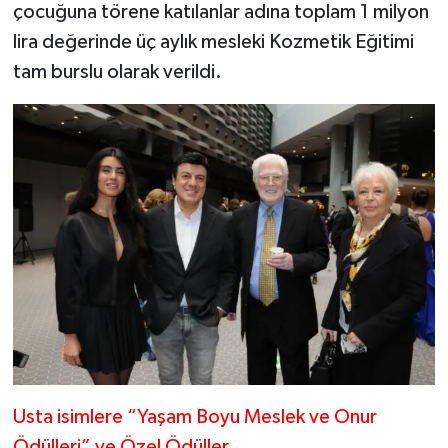
çocuğuna törene katılanlar adına toplam 1 milyon
lira değerinde üç aylık mesleki Kozmetik Eğitimi
tam burslu olarak verildi.
Usta isimlere “Yaşam Boyu Meslek ve Onur
Ödülleri” ve Özel Ödüller…