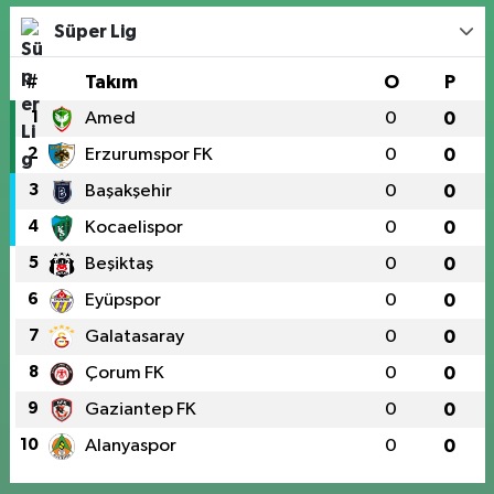
Süper Lig
#
Takım
O
P
1
Amed
0
0
2
Erzurumspor FK
0
0
3
Başakşehir
0
0
4
Kocaelispor
0
0
5
Beşiktaş
0
0
6
Eyüpspor
0
0
7
Galatasaray
0
0
8
Çorum FK
0
0
9
Gaziantep FK
0
0
10
Alanyaspor
0
0