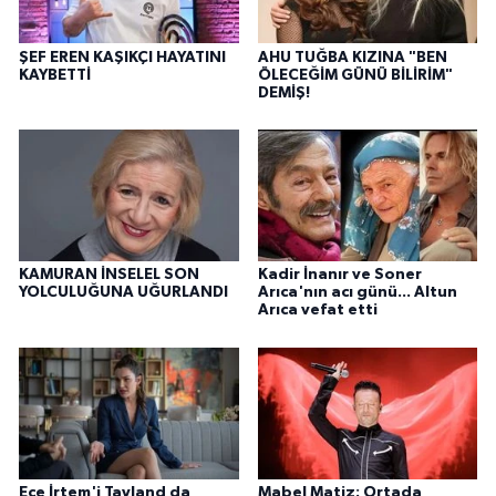
ŞEF EREN KAŞIKÇI HAYATINI
AHU TUĞBA KIZINA "BEN
KAYBETTİ
ÖLECEĞİM GÜNÜ BİLİRİM"
DEMİŞ!
KAMURAN İNSELEL SON
Kadir İnanır ve Soner
YOLCULUĞUNA UĞURLANDI
Arıca'nın acı günü... Altun
Arıca vefat etti
Ece İrtem'i Tayland da
Mabel Matiz: Ortada