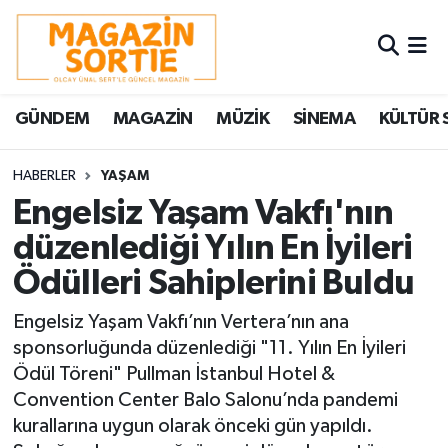
Nöbetçi Eczaneler
GÜNDEM
MAGAZİN
MÜZİK
SİNEMA
KÜLTÜR 
Hava Durumu
Trafik Durumu
HABERLER
YAŞAM
Engelsiz Yaşam Vakfı'nın
Süper Lig Puan Durumu ve Fikstür
düzenlediği Yılın En İyileri
Ödülleri Sahiplerini Buldu
Tüm Manşetler
Engelsiz Yaşam Vakfı’nın Vertera’nın ana
Son Dakika Haberleri
sponsorluğunda düzenlediği "11. Yılın En İyileri
Ödül Töreni" Pullman İstanbul Hotel &
Haber Arşivi
Convention Center Balo Salonu’nda pandemi
kurallarına uygun olarak önceki gün yapıldı.