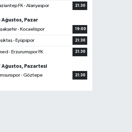
ziantep FK - Alanyaspor
21:30
6 Ağustos, Pazar
şakşehir - Kocaelispor
19:00
şiktaş - Eyüpspor
21:30
ed - Erzurumspor FK
21:30
7 Ağustos, Pazartesi
msunspor - Göztepe
21:30