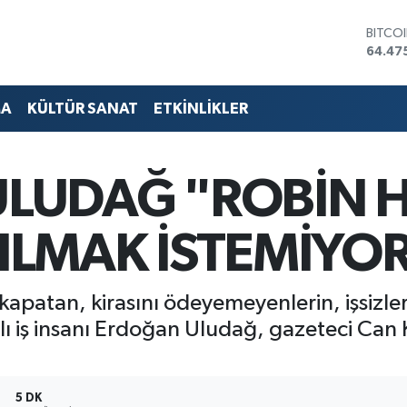
DOLA
47,59
EURO
55,13
STERL
MA
KÜLTÜR SANAT
ETKİNLİKLER
64,25
GRAM 
6527.
BİST1
LUDAĞ "ROBİN 
13.70
BITCO
64.47
ILMAK İSTEMİYO
 kapatan, kirasını ödeyemeyenlerin, işsizl
ılı iş insanı Erdoğan Uludağ, gazeteci Can
5 DK