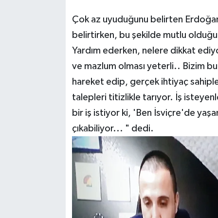
Çok az uyuduğunu belirten Erdoğan Ul
belirtirken, bu şekilde mutlu olduğ
Yardım ederken, nelere dikkat ed
ve mazlum olması yeterli.. Bizim bu
hareket edip, gerçek ihtiyaç sahiple
talepleri titizlikle tarıyor. İş istey
bir iş istiyor ki, 'Ben İsviçre'de ya
çıkabiliyor... " dedi.