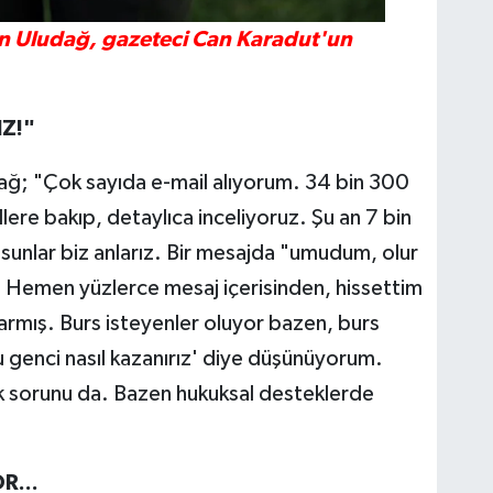
n Uludağ, gazeteci Can Karadut'un
Z!"
udağ; "Çok sayıda e-mail alıyorum. 34 bin 300
ere bakıp, detaylıca inceliyoruz. Şu an 7 bin
lsunlar biz anlarız. Bir mesajda "umudum, olur
. Hemen yüzlerce mesaj içerisinden, hissettim
rmış. Burs isteyenler oluyor bazen, burs
u genci nasıl kazanırız' diye düşünüyorum.
lık sorunu da. Bazen hukuksal desteklerde
R...