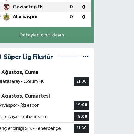
9
Gaziantep FK
0
0
0
Alanyaspor
0
0
Detaylar için tıklayın
Süper Lig Fikstür
4 Ağustos, Cuma
latasaray - Çorum FK
21:30
5 Ağustos, Cumartesi
nyaspor - Rizespor
19:00
sımpaşa - Trabzonspor
19:00
nçlerbirliği S.K. - Fenerbahçe
21:30