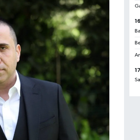
Ga
1
Ba
Be
Am
1
Sa