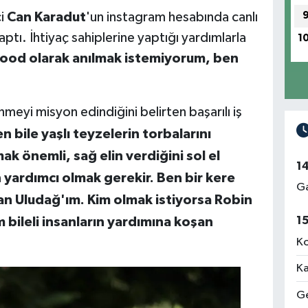
ci
Can Karadut
'un instagram hesabında canlı
aptı. İhtiyaç sahiplerine yaptığı yardımlarla
1
ood olarak anılmak istemiyorum, ben
eyi misyon edindiğini belirten başarılı iş
 bile yaşlı teyzelerin torbalarını
ak önemli, sağ elin verdiğini sol el
1
 yardımcı olmak gerekir. Ben bir kere
Ga
n Uludağ'ım. Kim olmak istiyorsa Robin
1
 bileli insanların yardımına koşan
Ko
Ka
Ge