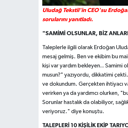
Uludağ Tekstil'in CEO'su Erdoğa
sorularını yanıtladı.
"SAMİMİ OLSUNLAR, BİZ ANLARI
Taleplerle ilgili olarak Erdoğan Ul
mesaj gelmiş. Ben ve ekibim bu maill
kişi var yardım bekleyen.. Samimi o
musun?" yazıyordu, dikkatimi çekti
ve dokundum. Gerçekten ihtiyacı va
verirken ya da yardımcı olurken, "b
Sorunlar hastalık da olabiliyor, sağ
veriyoruz." diye konuştu.
TALEPLERİ 10 KİŞİLİK EKİP TARIYO