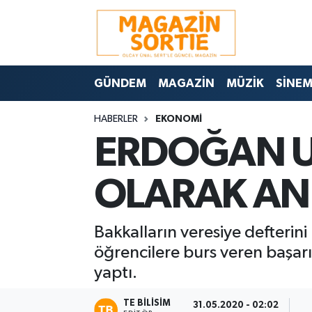
Nöbetçi Eczaneler
GÜNDEM
MAGAZİN
MÜZİK
SİNE
Hava Durumu
HABERLER
EKONOMİ
Trafik Durumu
ERDOĞAN U
Süper Lig Puan Durumu ve Fikstür
OLARAK AN
Tüm Manşetler
Bakkalların veresiye defterini
Son Dakika Haberleri
öğrencilere burs veren başar
Haber Arşivi
yaptı.
TE BILISIM
31.05.2020 - 02:02