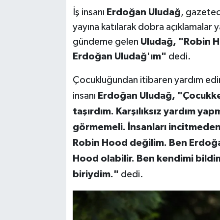
İş insanı
Erdoğan Uludağ
, gazete
yayına katılarak dobra açıklamalar y
gündeme gelen
Uludağ, "Robin H
Erdoğan Uludağ'ım"
dedi.
Çocukluğundan itibaren yardım edinm
insanı
Erdoğan Uludağ,
"Çocukken
taşırdım. Karşılıksız yardım yapm
görmemeli. İnsanları incitmeden
Robin Hood değilim. Ben Erdoğa
Hood olabilir. Ben kendimi bildim
biriydim."
dedi.