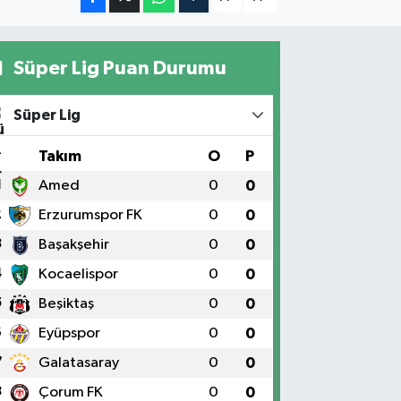
Süper Lig Puan Durumu
Süper Lig
#
Takım
O
P
1
Amed
0
0
2
Erzurumspor FK
0
0
3
Başakşehir
0
0
4
Kocaelispor
0
0
5
Beşiktaş
0
0
6
Eyüpspor
0
0
7
Galatasaray
0
0
8
Çorum FK
0
0