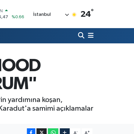
°
R
24
İstanbul
71
%0.05
36
%0.18
İN
34
%0.22
ALTIN
85
%0.54
00
HOOD
3
%0
IN
5,47
%0.66
RUM"
erin yardımına koşan,
 Karadut'a samimi açıklamalar
-
+
A
A