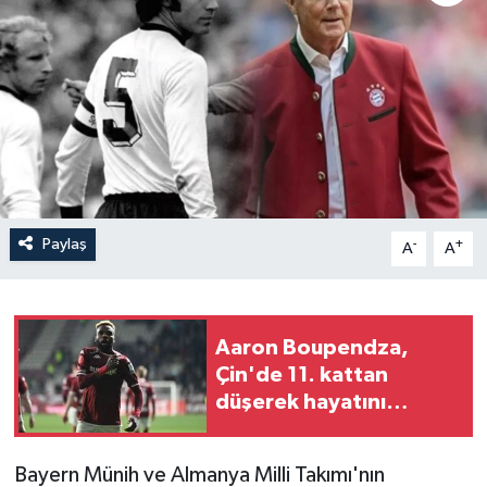
Paylaş
-
+
A
A
Aaron Boupendza,
Çin'de 11. kattan
düşerek hayatını
kaybetti
Bayern Münih ve Almanya Milli Takımı'nın