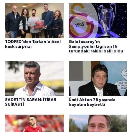
TODFED'den Tarkan'a özel
Galatasaray'ın
kask sürprizi
Şampiyonlar Ligi son 16
turundaki rakibi belli oldu
SADETTİN SARAN: İTİBAR
Ümit Aktan 76 yaşında
SUİKASTİ
hayatını kaybetti