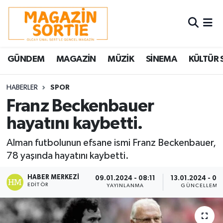
Nöbetçi Eczaneler
GÜNDEM
MAGAZİN
MÜZİK
SİNEMA
KÜLTÜR 
Hava Durumu
Trafik Durumu
HABERLER
SPOR
Franz Beckenbauer
Süper Lig Puan Durumu ve Fikstür
hayatını kaybetti.
Tüm Manşetler
Alman futbolunun efsane ismi Franz Beckenbauer,
78 yaşında hayatını kaybetti.
Son Dakika Haberleri
HABER MERKEZI
09.01.2024 - 08:11
13.01.2024 - 09
EDITÖR
YAYINLANMA
GÜNCELLEME
Haber Arşivi