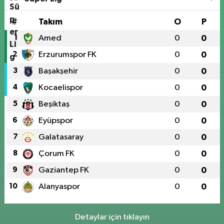
#
Takım
O
P
1
Amed
0
0
2
Erzurumspor FK
0
0
3
Başakşehir
0
0
4
Kocaelispor
0
0
5
Beşiktaş
0
0
6
Eyüpspor
0
0
7
Galatasaray
0
0
8
Çorum FK
0
0
9
Gaziantep FK
0
0
10
Alanyaspor
0
0
Detaylar için tıklayın