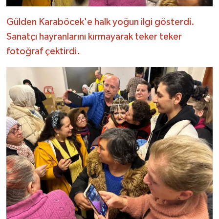
Gülden Karaböcek'e halk yoğun ilgi gösterdi.
Sanatçı hayranlarını kırmayarak teker teker
fotoğraf çektirdi.