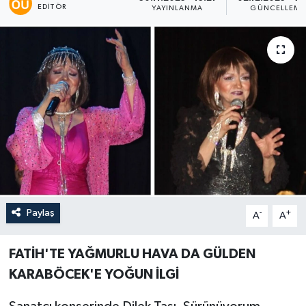
EDITÖR
YAYINLANMA
GÜNCELLEME
Paylaş
-
+
A
A
FATİH'TE YAĞMURLU HAVA DA GÜLDEN
KARABÖCEK'E YOĞUN İLGİ