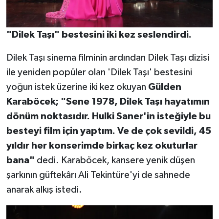
"Dilek Taşı" bestesini iki kez seslendirdi.
Dilek Taşı sinema filminin ardından Dilek Taşı dizisi
ile yeniden popüler olan 'Dilek Taşı' bestesini
yoğun istek üzerine iki kez okuyan
Gülden
Karaböcek;
"Sene 1978, Dilek Taşı hayatımın
dönüm noktasıdır. Hulki Saner'in isteğiyle bu
besteyi film için yaptım. Ve de çok sevildi, 45
yıldır her konserimde birkaç kez okuturlar
bana"
dedi. Karaböcek, kansere yenik düşen
şarkının güftekârı Ali Tekintüre'yi de sahnede
anarak alkış istedi.