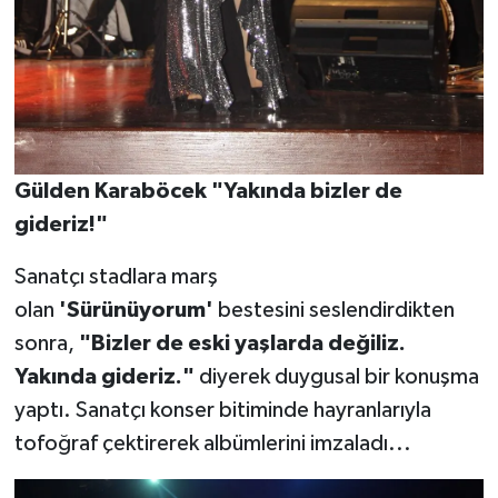
Gülden Karaböcek "Yakında bizler de
gideriz!"
Sanatçı stadlara marş
olan
'Sürünüyorum'
bestesini seslendirdikten
sonra,
"Bizler de eski yaşlarda değiliz.
Yakında gideriz."
diyerek duygusal bir konuşma
yaptı. Sanatçı konser bitiminde hayranlarıyla
tofoğraf çektirerek albümlerini imzaladı...