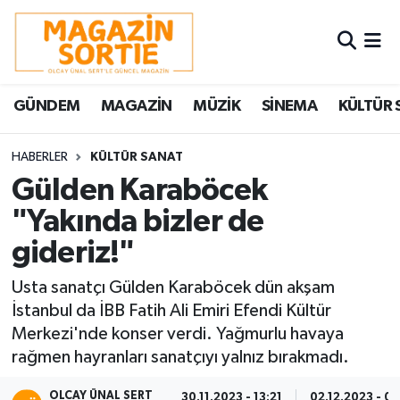
Nöbetçi Eczaneler
GÜNDEM
MAGAZİN
MÜZİK
SİNEMA
KÜLTÜR 
Hava Durumu
Trafik Durumu
HABERLER
KÜLTÜR SANAT
Gülden Karaböcek
Süper Lig Puan Durumu ve Fikstür
"Yakında bizler de
gideriz!"
Tüm Manşetler
Usta sanatçı Gülden Karaböcek dün akşam
Son Dakika Haberleri
İstanbul da İBB Fatih Ali Emiri Efendi Kültür
Merkezi'nde konser verdi. Yağmurlu havaya
Haber Arşivi
rağmen hayranları sanatçıyı yalnız bırakmadı.
OLCAY ÜNAL SERT
30.11.2023 - 13:21
02.12.2023 - 00