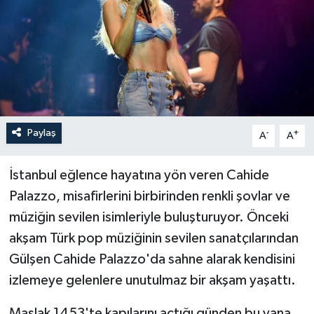
Paylaş
-
+
A
A
İstanbul eğlence hayatına yön veren Cahide
Palazzo, misafirlerini birbirinden renkli şovlar ve
müziğin sevilen isimleriyle buluşturuyor. Önceki
akşam Türk pop müziğinin sevilen sanatçılarından
Gülşen Cahide Palazzo'da sahne alarak kendisini
izlemeye gelenlere unutulmaz bir akşam yaşattı.
Maslak 1453'te kapılarını açtığı günden bu yana