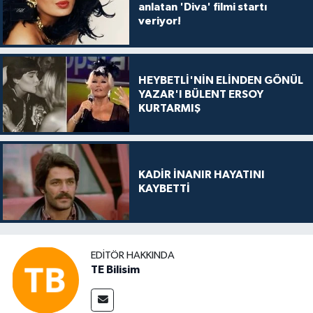
anlatan 'Diva' filmi startı
veriyor!
HEYBETLİ'NİN ELİNDEN GÖNÜL
YAZAR'I BÜLENT ERSOY
KURTARMIŞ
KADİR İNANIR HAYATINI
KAYBETTİ
EDITÖR HAKKINDA
TE Bilisim