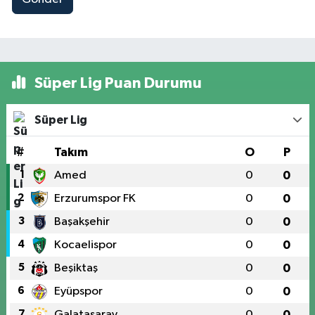
Süper Lig Puan Durumu
Süper Lig
#
Takım
O
P
1
Amed
0
0
2
Erzurumspor FK
0
0
3
Başakşehir
0
0
4
Kocaelispor
0
0
5
Beşiktaş
0
0
6
Eyüpspor
0
0
7
Galatasaray
0
0