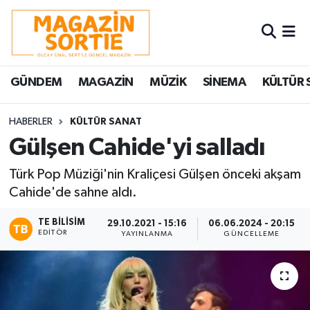
Nöbetçi Eczaneler
GÜNDEM
MAGAZİN
MÜZİK
SİNEMA
KÜLTÜR 
Hava Durumu
Trafik Durumu
HABERLER
KÜLTÜR SANAT
Gülşen Cahide'yi salladı
Süper Lig Puan Durumu ve Fikstür
Türk Pop Müziği'nin Kraliçesi Gülşen önceki akşam
Cahide'de sahne aldı.
Tüm Manşetler
TE BILISIM
29.10.2021 - 15:16
06.06.2024 - 20:15
Son Dakika Haberleri
EDITÖR
YAYINLANMA
GÜNCELLEME
Haber Arşivi