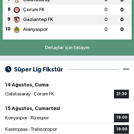
8
Çorum FK
0
0
9
Gaziantep FK
0
0
10
Alanyaspor
0
0
Detaylar için tıklayın
Süper Lig Fikstür
14 Ağustos, Cuma
Galatasaray - Çorum FK
21:30
15 Ağustos, Cumartesi
Konyaspor - Rizespor
19:00
Kasımpaşa - Trabzonspor
19:00