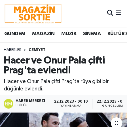
Nöbetçi Eczaneler
GÜNDEM
MAGAZİN
MÜZİK
SİNEMA
KÜLTÜR 
Hava Durumu
Trafik Durumu
HABERLER
CEMİYET
Hacer ve Onur Pala çifti
Süper Lig Puan Durumu ve Fikstür
Prag'ta evlendi
Tüm Manşetler
Hacer ve Onur Pala çifti Prag'ta rüya gibi bir
düğünle evlendi.
Son Dakika Haberleri
HABER MERKEZI
22.12.2023 - 00:10
22.12.2023 - 00:
EDITÖR
YAYINLANMA
GÜNCELLEME
Haber Arşivi