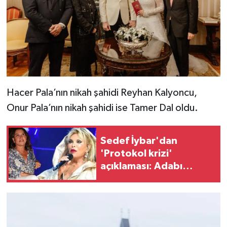
Hacer Pala’nın nikah şahidi Reyhan Kalyoncu,
Onur Pala’nın nikah şahidi ise Tamer Dal oldu.
Sedef İybar'dan
'Protokol krizi'
açıklaması: Adabı
muaşeret dersi
veriyorum!