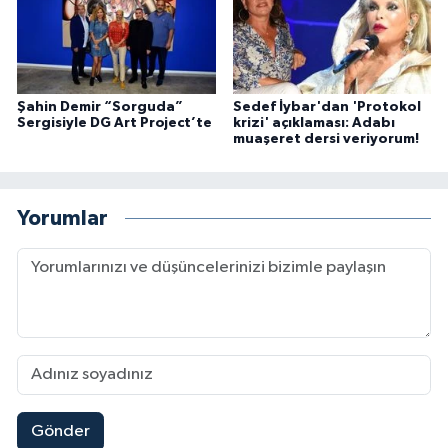
Şahin Demir “Sorguda”
Sedef İybar'dan 'Protokol
Sergisiyle DG Art Project’te
krizi' açıklaması: Adabı
muaşeret dersi veriyorum!
Yorumlar
Gönder