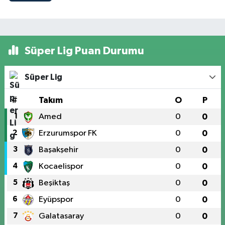
Süper Lig Puan Durumu
Süper Lig
#
Takım
O
P
1
Amed
0
0
2
Erzurumspor FK
0
0
3
Başakşehir
0
0
4
Kocaelispor
0
0
5
Beşiktaş
0
0
6
Eyüpspor
0
0
7
Galatasaray
0
0