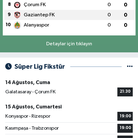
8
Çorum FK
0
0
9
Gaziantep FK
0
0
10
Alanyaspor
0
0
Detaylar için tıklayın
Süper Lig Fikstür
14 Ağustos, Cuma
Galatasaray - Çorum FK
21:30
15 Ağustos, Cumartesi
Konyaspor - Rizespor
19:00
Kasımpaşa - Trabzonspor
19:00