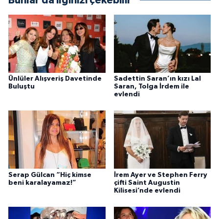
Bunlar da ilginizi çekebilir
Ünlüler Alışveriş Davetinde
Sadettin Saran’ın kızı Lal
Buluştu
Saran, Tolga İrdem ile
evlendi
Serap Gülcan “Hiç kimse
İrem Ayer ve Stephen Ferry
beni karalayamaz!”
çifti Saint Augustin
Kilisesi’nde evlendi