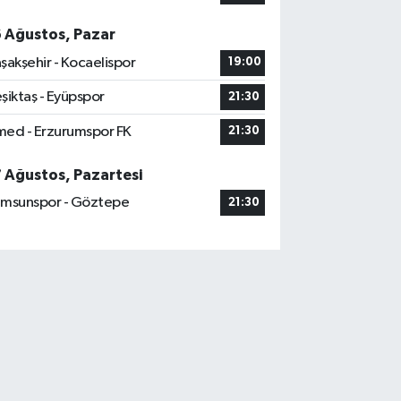
6 Ağustos, Pazar
şakşehir - Kocaelispor
19:00
şiktaş - Eyüpspor
21:30
ed - Erzurumspor FK
21:30
7 Ağustos, Pazartesi
msunspor - Göztepe
21:30