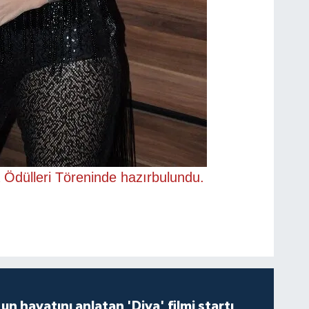
Ödülleri Töreninde hazırbulundu.
un hayatını anlatan 'Diva' filmi startı