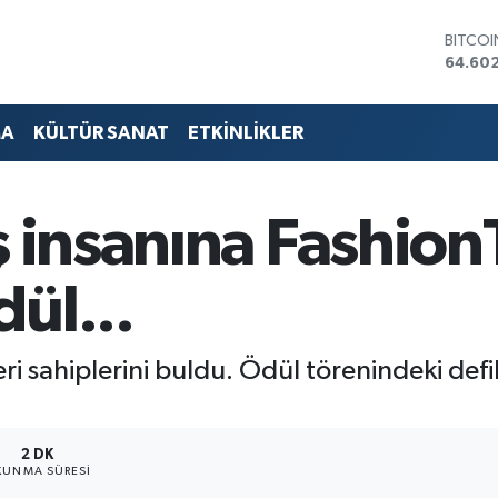
DOLA
47,59
EURO
55,07
STERLİ
MA
KÜLTÜR SANAT
ETKİNLİKLER
64,24
GRAM 
6513.9
BİST10
ş insanına Fashio
13.768
BITCO
64.60
ül...
ahiplerini buldu. ​​​​​​​Ödül törenindeki de
2 DK
KUNMA SÜRESI