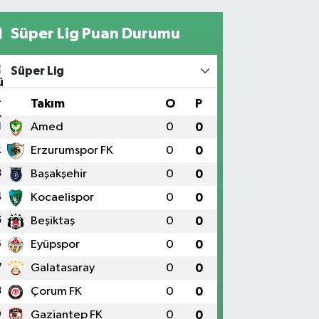
Süper Lig Puan Durumu
Süper Lig
#
Takım
O
P
1
Amed
0
0
2
Erzurumspor FK
0
0
3
Başakşehir
0
0
4
Kocaelispor
0
0
5
Beşiktaş
0
0
6
Eyüpspor
0
0
7
Galatasaray
0
0
8
Çorum FK
0
0
9
Gaziantep FK
0
0