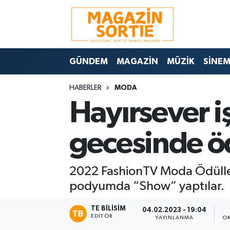
Nöbetçi Eczaneler
GÜNDEM
MAGAZİN
MÜZİK
SİNE
Hava Durumu
HABERLER
MODA
Trafik Durumu
Hayırsever i
Süper Lig Puan Durumu ve Fikstür
gecesinde öd
Tüm Manşetler
2022 FashionTV Moda Ödülleri s
Son Dakika Haberleri
podyumda “Show” yaptılar.
Haber Arşivi
TE BILISIM
04.02.2023 - 19:04
EDITÖR
YAYINLANMA
O