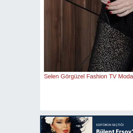
Selen Görgüzel Fashion TV Moda 
EDITÖRÜN SEÇTIĞI
Bülent Ersoy'