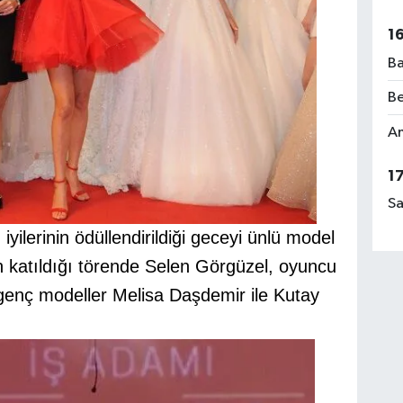
1
Ba
Be
Am
1
Sa
ilerinin ödüllendirildiği geceyi ünlü model
katıldığı tören
de Selen Görgüzel, oyuncu
genç modeller Melisa Daşdemir ile Kutay