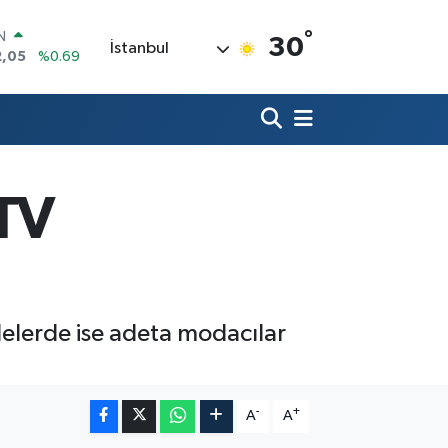
°
R
30
İstanbul
86
%0.06
00
%0.1
N
38
%0.21
ALTIN
4
%0.32
0
nTV
%48
IN
2,05
%0.69
filelerde ise adeta modacılar
-
+
A
A