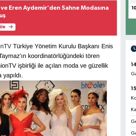
v ve Eren Aydemir'den Sahne Modasına
1
uş
üle
ionTV
Türkiye Yönetim Kurulu Başkanı Enis
aymaz’ın koordinatörlüğündeki
t
ören
1
ionTV işbirliği ile açılan moda ve güzellik
Ga
 yapıldı.
1
Ko
Ka
Ge
Ga