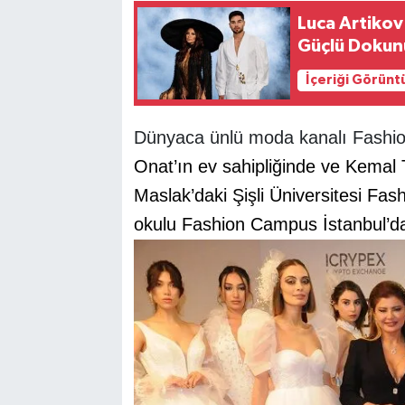
Luca Artiko
Güçlü Dokun
İçeriği Görünt
Dünyaca ünlü moda kanalı Fash
Onat’ın ev sahipliğinde
ve Kemal T
Maslak’daki Şişli Üniversitesi Fash
okulu Fashion Campus İstanbul’da