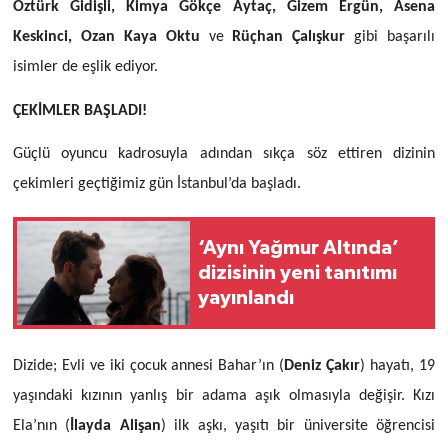
Öztürk Gidişli, Kimya Gökçe Aytaç, Gizem Ergün, Asena
Keskinci, Ozan Kaya Oktu
ve
Rüçhan Çalışkur
gibi başarılı
isimler de eşlik ediyor.
ÇEKİMLER BAŞLADI!
Güçlü oyuncu kadrosuyla adından sıkça söz ettiren dizinin
çekimleri geçtiğimiz gün İstanbul’da başladı.
‘Aynı Yağmur Altında’
dizisinin yeni tanıtımı
yayınlandı
Dizide; Evli ve iki çocuk annesi Bahar’ın (
Deniz Çakır
) hayatı, 19
yaşındaki kızının yanlış bir adama aşık olmasıyla değişir. Kızı
Ela’nın (
İlayda Alişan
) ilk aşkı, yaşıtı bir üniversite öğrencisi