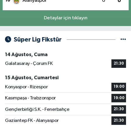
10
Alanyaspor
0
0
Detaylar için tıklayın
Süper Lig Fikstür
14 Ağustos, Cuma
Galatasaray - Çorum FK
21:30
15 Ağustos, Cumartesi
Konyaspor - Rizespor
19:00
Kasımpaşa - Trabzonspor
19:00
Gençlerbirliği S.K. - Fenerbahçe
21:30
Gaziantep FK - Alanyaspor
21:30