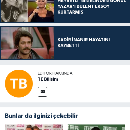
HEYBETLİ'NİN ELİNDEN GÖNÜL
YAZAR'I BÜLENT ERSOY
KURTARMIŞ
KADİR İNANIR HAYATINI
KAYBETTİ
EDITÖR HAKKINDA
TE Bilisim
Bunlar da ilginizi çekebilir