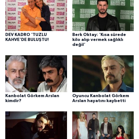
DEV KADRO 'TUZLU
Berk Oktay: 'Kısa sürede
KAHVE'DE BULUŞTU!
kilo alıp vermek sağlıklı
değil'
Kanbolat Görkem Arslan
Oyuncu Kanbolat Görkem
kimdir?
Arslan hayatını kaybetti