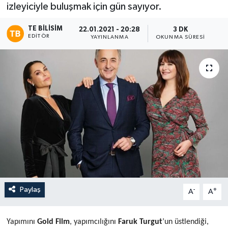
izleyiciyle buluşmak için gün sayıyor.
TE BILISIM
22.01.2021 - 20:28
3 DK
EDITÖR
YAYINLANMA
OKUNMA SÜRESI
Paylaş
-
+
A
A
Yapımını
Gold Film
, yapımcılığını
Faruk Turgut
’un üstlendiği,