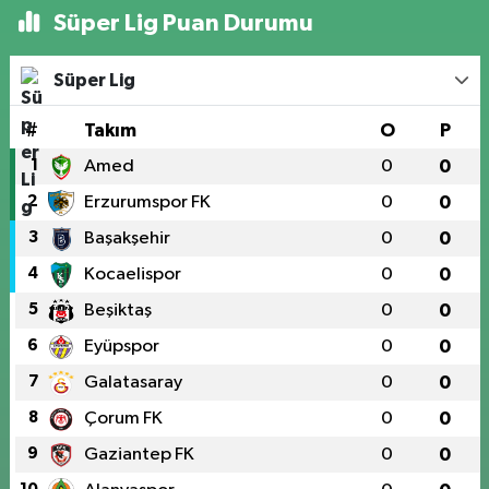
Süper Lig Puan Durumu
Süper Lig
#
Takım
O
P
1
Amed
0
0
2
Erzurumspor FK
0
0
3
Başakşehir
0
0
4
Kocaelispor
0
0
5
Beşiktaş
0
0
6
Eyüpspor
0
0
7
Galatasaray
0
0
8
Çorum FK
0
0
9
Gaziantep FK
0
0