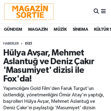
Nöbetçi Eczaneler
GÜNDEM
MAGAZİN
MÜZİK
SİNEMA
KÜLTÜR 
Hava Durumu
Trafik Durumu
HABERLER
DİZİ
Hülya Avşar, Mehmet
Süper Lig Puan Durumu ve Fikstür
Aslantuğ ve Deniz Çakır
'Masumiyet' dizisi ile
Tüm Manşetler
Fox'da!
Son Dakika Haberleri
Yapımcılığını Gold Film'den Faruk Turgut'un
Haber Arşivi
üstlendiği, yönetmenliğini Ömür Atay'ın yaptığı,
başrolleri Hülya Avşar, Mehmet Aslantuğ ve
Deniz Çakır'ın paylaştığı 'Masumiyet' dizisin