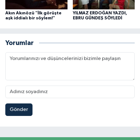
Akın Akınözü "İlk görüşte
YILMAZ ERDOĞAN YAZDI,
aşk iddialı bir söylem!"
EBRU GÜNDEŞ SÖYLEDİ
Yorumlar
Gönder