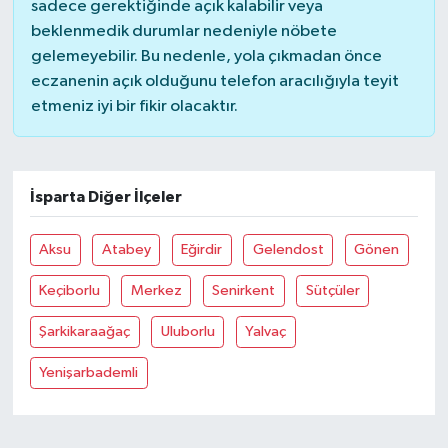
sadece gerektiğinde açık kalabilir veya
beklenmedik durumlar nedeniyle nöbete
gelemeyebilir. Bu nedenle, yola çıkmadan önce
eczanenin açık olduğunu telefon aracılığıyla teyit
etmeniz iyi bir fikir olacaktır.
İsparta Diğer İlçeler
Aksu
Atabey
Eğirdir
Gelendost
Gönen
Keçiborlu
Merkez
Senirkent
Sütçüler
Şarkikaraağaç
Uluborlu
Yalvaç
Yenişarbademli