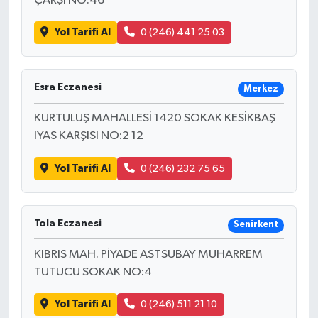
ÇARŞI NO:46
Yol Tarifi Al
0 (246) 441 25 03
Esra Eczanesi
Merkez
KURTULUŞ MAHALLESİ 1420 SOKAK KESİKBAŞ
IYAS KARŞISI NO:2 12
Yol Tarifi Al
0 (246) 232 75 65
Tola Eczanesi
Senirkent
KIBRIS MAH. PİYADE ASTSUBAY MUHARREM
TUTUCU SOKAK NO:4
Yol Tarifi Al
0 (246) 511 21 10