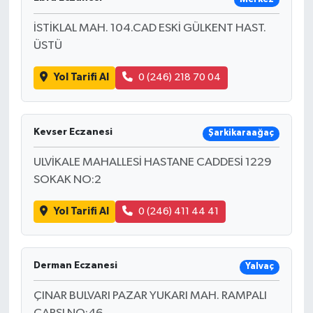
İSTİKLAL MAH. 104.CAD ESKİ GÜLKENT HAST.
ÜSTÜ
Yol Tarifi Al
0 (246) 218 70 04
Kevser Eczanesi
Şarkikaraağaç
ULVİKALE MAHALLESİ HASTANE CADDESİ 1229
SOKAK NO:2
Yol Tarifi Al
0 (246) 411 44 41
Derman Eczanesi
Yalvaç
ÇINAR BULVARI PAZAR YUKARI MAH. RAMPALI