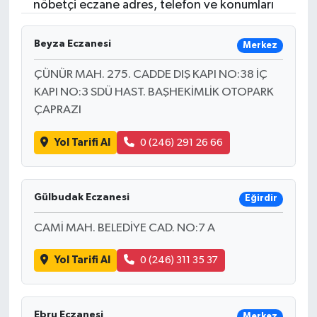
nöbetçi eczane adres, telefon ve konumları
Beyza Eczanesi
Merkez
ÇÜNÜR MAH. 275. CADDE DIŞ KAPI NO:38 İÇ
KAPI NO:3 SDÜ HAST. BAŞHEKİMLİK OTOPARK
ÇAPRAZI
Yol Tarifi Al
0 (246) 291 26 66
Gülbudak Eczanesi
Eğirdir
CAMİ MAH. BELEDİYE CAD. NO:7 A
Yol Tarifi Al
0 (246) 311 35 37
Ebru Eczanesi
Merkez