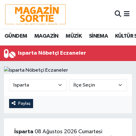
Nöbetçi Eczaneler
GÜNDEM
MAGAZİN
MÜZİK
SİNEMA
KÜLTÜR 
Hava Durumu
Isparta Nöbetçi Eczaneler
Trafik Durumu
Süper Lig Puan Durumu ve Fikstür
Tüm Manşetler
Son Dakika Haberleri
Paylaş
Haber Arşivi
İsparta
08 Ağustos 2026 Cumartesi