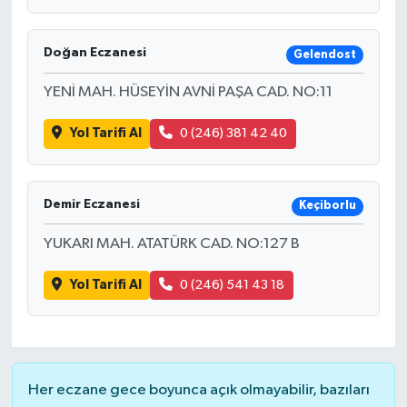
Doğan Eczanesi
Gelendost
YENİ MAH. HÜSEYİN AVNİ PAŞA CAD. NO:11
Yol Tarifi Al
0 (246) 381 42 40
Demir Eczanesi
Keçiborlu
YUKARI MAH. ATATÜRK CAD. NO:127 B
Yol Tarifi Al
0 (246) 541 43 18
Her eczane gece boyunca açık olmayabilir, bazıları