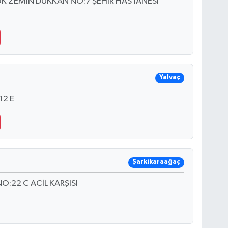
OK ZEMİN DÜKKAN NO:7 ŞEHİR HASTANESİ
Yalvaç
12 E
Şarkikaraağaç
O:22 C ACİL KARŞISI