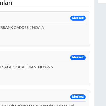
mları
Merkez
ERBANK CADDESİ ) NO:1 A
Merkez
 SAĞLIK OCAĞI YANI NO:65 5
Merkez