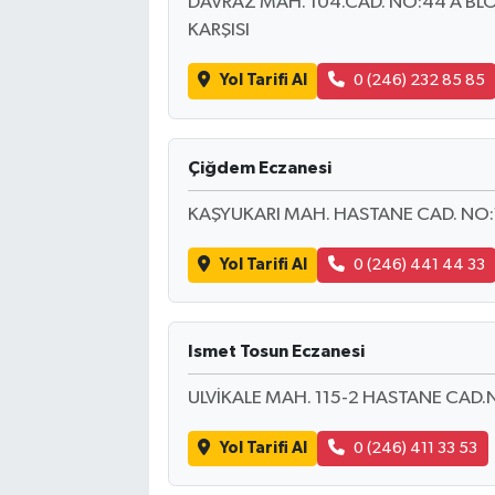
DAVRAZ MAH. 104.CAD. NO:44 A BL
KARŞISI
Yol Tarifi Al
0 (246) 232 85 85
Çiğdem Eczanesi
KAŞYUKARI MAH. HASTANE CAD. NO:
Yol Tarifi Al
0 (246) 441 44 33
Ismet Tosun Eczanesi
ULVİKALE MAH. 115-2 HASTANE CAD.N
Yol Tarifi Al
0 (246) 411 33 53