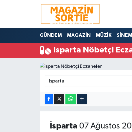
Nöbetçi Eczaneler
GÜNDEM
MAGAZİN
MÜZİK
SİNE
Hava Durumu
Isparta Nöbetçi Ecz
Trafik Durumu
Süper Lig Puan Durumu ve Fikstür
Tüm Manşetler
Son Dakika Haberleri
Haber Arşivi
İsparta
07 Ağustos 20