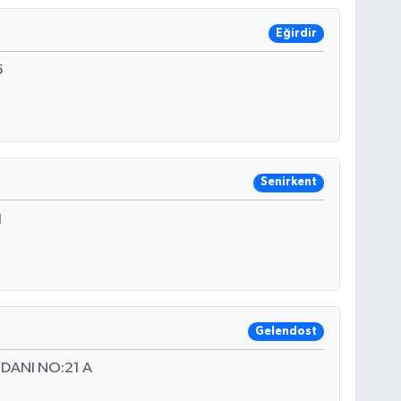
Eğirdir
5
Senirkent
1
Gelendost
ANI NO:21 A