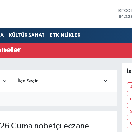
BITCO
64.22
DOLA
47,67
EURO
MA
KÜLTÜR SANAT
ETKİNLİKLER
55,04
STERL
aneler
64,21
GRAM 
6510.
BİST1
İ
13.799
S
U
26 Cuma nöbetçi eczane