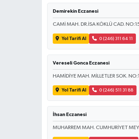
Demirekin Eczanesi
CAMİ MAH. DR.İSA KÖKLÜ CAD. NO:1
Yol Tarifi Al
0 (246) 311 64 11
Vereseli Gonca Eczanesi
HAMİDİYE MAH. MİLLETLER SOK. NO:
Yol Tarifi Al
0 (246) 511 31 88
İhsan Eczanesi
MUHARREM MAH. CUMHURİYET MEYD