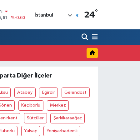
°
IN
24
İstanbul
5,61
%-0.63
R
04
%0
06
%-0.08
İN
43
%0
ALTIN
40
%0.45
00
sparta Diğer İlçeler
%70
Aksu
Atabey
Eğirdir
Gelendost
Gönen
Keçiborlu
Merkez
enirkent
Sütçüler
Şarkikaraağaç
luborlu
Yalvaç
Yenişarbademli