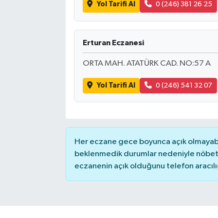
Yol Tarifi Al
0 (246) 381 26 25
Erturan Eczanesi
ORTA MAH. ATATÜRK CAD. NO:57 A
Yol Tarifi Al
0 (246) 541 32 07
Her eczane gece boyunca açık olmayabili
beklenmedik durumlar nedeniyle nöbete
eczanenin açık olduğunu telefon aracılığıy