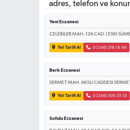
adres, telefon ve konu
Yeni Eczanesi
ÇELEBİLER MAH. 126.CAD. ( ESKİ SÜM
Yol Tarifi Al
0 (246) 218 14 46
Berk Eczanesi
SERMET MAH. AKSU CADDESİ SERMET
Yol Tarifi Al
0 (246) 500 35 33
Sofulu Eczanesi