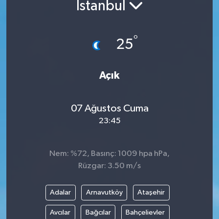
İstanbul
°
25
Açık
07 Ağustos Cuma
23:45
Nem: %72, Basınç: 1009 hpa hPa,
Rüzgar: 3.50 m/s
Adalar
Arnavutköy
Ataşehir
Avcılar
Bağcılar
Bahçelievler