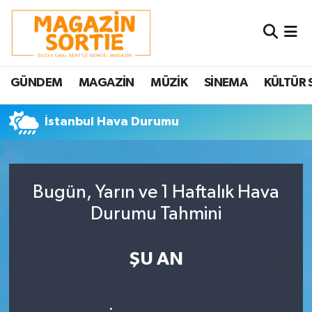
Nöbetçi Eczaneler
GÜNDEM
MAGAZİN
MÜZİK
SİNEMA
KÜLTÜR 
Hava Durumu
İstanbul Hava Durumu
Trafik Durumu
Süper Lig Puan Durumu ve Fikstür
Bugün, Yarın ve 1 Haftalık Hava
Tüm Manşetler
Durumu Tahmini
Son Dakika Haberleri
ŞU AN
Haber Arşivi