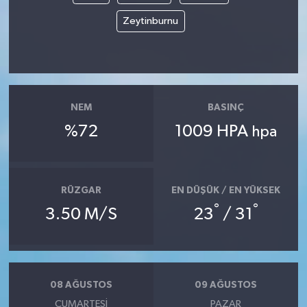
Zeytinburnu
NEM
BASINÇ
%72
1009 HPA
hpa
RÜZGAR
EN DÜŞÜK / EN YÜKSEK
°
°
3.50 M/S
23
/ 31
08 AĞUSTOS
09 AĞUSTOS
CUMARTESI
PAZAR