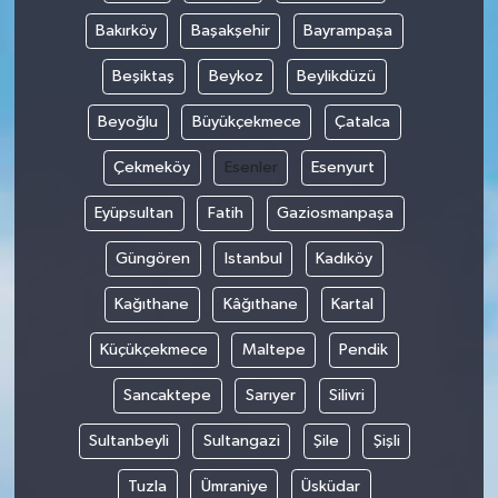
Bakırköy
Başakşehir
Bayrampaşa
Beşiktaş
Beykoz
Beylikdüzü
Beyoğlu
Büyükçekmece
Çatalca
Çekmeköy
Esenler
Esenyurt
Eyüpsultan
Fatih
Gaziosmanpaşa
Güngören
Istanbul
Kadıköy
Kağıthane
Kâğıthane
Kartal
Küçükçekmece
Maltepe
Pendik
Sancaktepe
Sarıyer
Silivri
Sultanbeyli
Sultangazi
Şile
Şişli
Tuzla
Ümraniye
Üsküdar