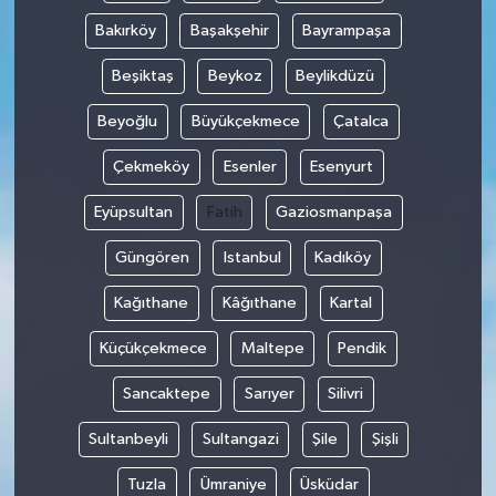
Bakırköy
Başakşehir
Bayrampaşa
Beşiktaş
Beykoz
Beylikdüzü
Beyoğlu
Büyükçekmece
Çatalca
Çekmeköy
Esenler
Esenyurt
Eyüpsultan
Fatih
Gaziosmanpaşa
Güngören
Istanbul
Kadıköy
Kağıthane
Kâğıthane
Kartal
Küçükçekmece
Maltepe
Pendik
Sancaktepe
Sarıyer
Silivri
Sultanbeyli
Sultangazi
Şile
Şişli
Tuzla
Ümraniye
Üsküdar