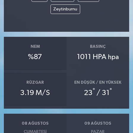
Zeytinburnu
NEM
BASINÇ
%87
1011 HPA
hpa
RÜZGAR
EN DÜŞÜK / EN YÜKSEK
°
°
3.19 M/S
23
/ 31
08 AĞUSTOS
09 AĞUSTOS
CUMARTESI
PAZAR