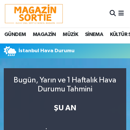
Nöbetçi Eczaneler
GÜNDEM
MAGAZİN
MÜZİK
SİNEMA
KÜLTÜR 
Hava Durumu
İstanbul Hava Durumu
Trafik Durumu
Süper Lig Puan Durumu ve Fikstür
Bugün, Yarın ve 1 Haftalık Hava
Tüm Manşetler
Durumu Tahmini
Son Dakika Haberleri
ŞU AN
Haber Arşivi