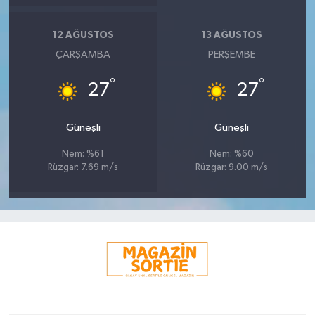
12 AĞUSTOS
13 AĞUSTOS
ÇARŞAMBA
PERŞEMBE
°
°
27
27
Güneşli
Güneşli
Nem: %61
Nem: %60
Rüzgar: 7.69 m/s
Rüzgar: 9.00 m/s