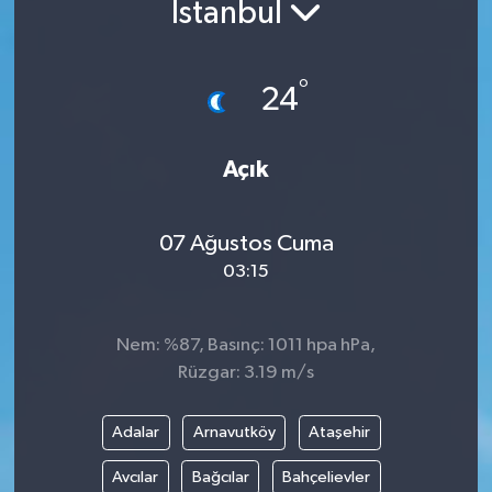
İstanbul
°
24
Açık
07 Ağustos Cuma
03:15
Nem: %87, Basınç: 1011 hpa hPa,
Rüzgar: 3.19 m/s
Adalar
Arnavutköy
Ataşehir
Avcılar
Bağcılar
Bahçelievler