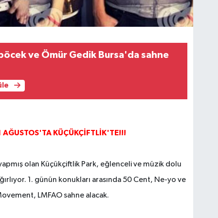
böcek ve Ömür Gedik Bursa'da sahne
üle
AĞUSTOS'TA KÜÇÜKÇİFTLİK'TE!!!
 yapmış olan Küçükçiftlik Park, eğlenceli ve müzik dolu
ağırlıyor. 1. günün konukları arasında 50 Cent, Ne-yo ve
st Movement, LMFAO sahne alacak.