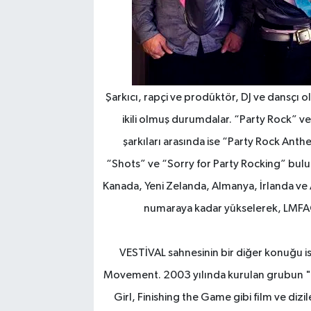
Şarkıcı, rapçi ve prodüktör, DJ ve dansçı 
ikili olmuş durumdalar. “Party Rock” ve “
şarkıları arasında ise “Party Rock An
“Shots” ve “Sorry for Party Rocking” bulu
Kanada, Yeni Zelanda, Almanya, İrlanda ve 
numaraya kadar yükselerek, LMFAO’n
VESTİVAL sahnesinin bir diğer konuğu is
Movement. 2003 yılında kurulan grubun "
Girl, Finishing the Game gibi film ve diz