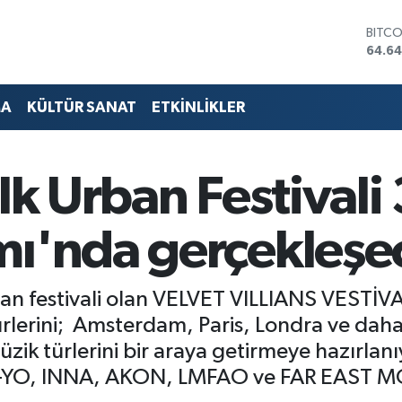
DOLA
47,6
EURO
55,0
STERL
MA
KÜLTÜR SANAT
ETKİNLİKLER
64,21
GRAM
6500
BİST1
ilk Urban Festival
13.79
BITC
64.64
mı'nda gerçekleşe
rban festivali olan VELVET VILLIANS VESTİ
türlerini; Amsterdam, Paris, Londra ve daha 
i müzik türlerini bir araya getirmeye hazırla
NE-YO, INNA, AKON, LMFAO ve FAR EAST 