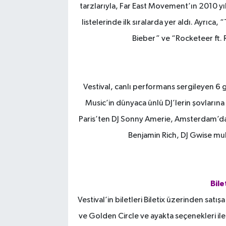
tarzlarıyla, Far East Movement’ın 2010 yıl
listelerinde ilk sıralarda yer aldı. Ayrıca,
Bieber” ve “Rocketeer ft.
Vestival, canlı performans sergileyen 6
Music’in dünyaca ünlü DJ’lerin şovların
Paris’ten DJ Sonny Amerie, Amsterdam’dan
Benjamin Rich, DJ Gwise mu
Bile
Vestival’in biletleri Biletix üzerinden satı
ve Golden Circle ve ayakta seçenekleri il