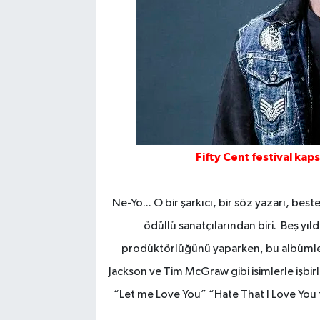
Fifty Cent festival ka
Ne-Yo... O bir şarkıcı, bir söz yazarı, b
ödüllü sanatçılarından biri. Beş yıl
prodüktörlüğünü yaparken, bu albümleri
Jackson ve Tim McGraw gibi isimlerle işbirli
“Let me Love You” “Hate That I Love You f