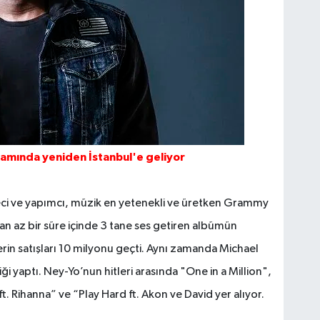
psamında yeniden İstanbul'e geliyor
esteci ve yapımcı, müzik en yetenekli ve üretken Grammy
dan az bir süre içinde 3 tane ses getiren albümün
n satışları 10 milyonu geçti. Aynı zamanda Michael
ği yaptı. Ney-Yo’nun hitleri arasında "One in a Million",
t. Rihanna” ve “Play Hard ft. Akon ve David yer alıyor.