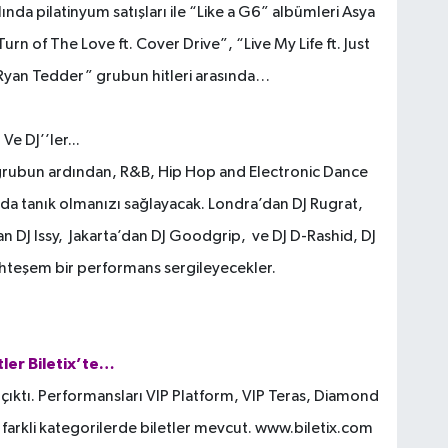
ında pilatinyum satışları ile “Like a G6” albümleri Asya
 “Turn of The Love ft. Cover Drive”, “Live My Life ft. Just
 Ryan Tedder” grubun hitleri arasında…
Ve DJ’’ler...
 grubun ardından, R&B, Hip Hop and Electronic Dance
a da tanık olmanızı sağlayacak. Londra’dan DJ Rugrat,
 DJ Issy, Jakarta’dan DJ Goodgrip, ve DJ D-Rashid, DJ
hteşem bir performans sergileyecekler.
tler Biletix’te…
şa çıktı. Performansları VIP Platform, VIP Teras, Diamond
e farkli kategorilerde biletler mevcut. www.biletix.com