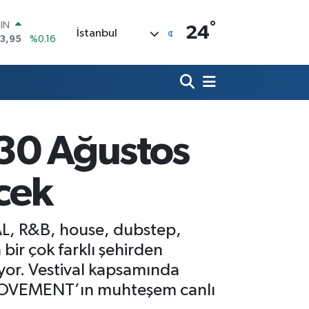
°
R
24
İstanbul
704
%0
406
%-0.08
İN
43
%0
 ALTIN
.87
%0.12
00
i 30 Ağustos
9
%70
OIN
3,95
%0.16
cek
VAL, R&B, house, dubstep,
bir çok farklı şehirden
nıyor. Vestival kapsamında
MOVEMENT’ın muhteşem canlı