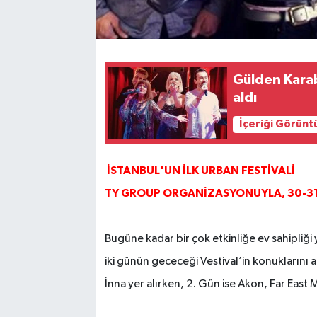
Gülden Kara
aldı
İçeriği Görünt
İSTANBUL'UN İLK URBAN FESTİVALİ
TY GROUP ORGANİZASYONUYLA, 30-31 
Bugüne kadar bir çok etkinliğe ev sahipliği
iki günün gececeği Vestival’in konuklarını 
İnna yer alırken, 2. Gün ise Akon, Far Ea