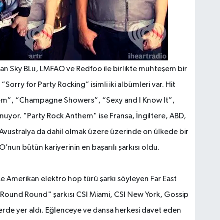
olan Sky BLu, LMFAO ve Redfoo ile birlikte muhteşem bir
Sorry for Party Rocking” isimli iki albümleri var. Hit
them”, “Champagne Showers”, “Sexy and I Know It”,
nuyor. "Party Rock Anthem" ise Fransa, İngiltere, ABD,
Avustralya da dahil olmak üzere üzerinde on ülkede bir
un bütün kariyerinin en başarılı şarkısı oldu.
e Amerikan elektro hop türü şarkı söyleyen Far East
Round Round" şarkısı CSI Miami, CSI New York, Gossip
ilerde yer aldı. Eğlenceye ve dansa herkesi davet eden