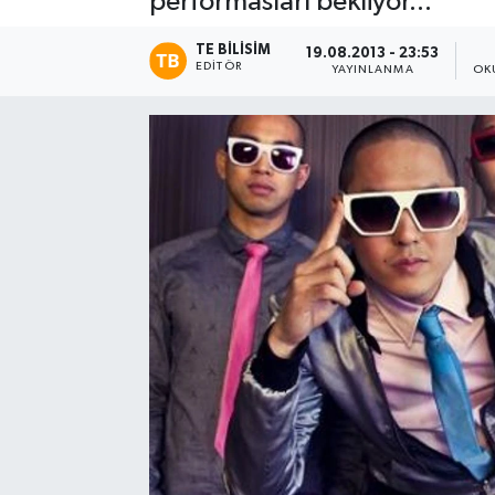
performasları bekliyor...
TE BILISIM
19.08.2013 - 23:53
EDITÖR
YAYINLANMA
OK