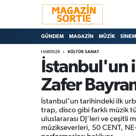
Nöbetçi Eczaneler
GÜNDEM
MAGAZİN
MÜZİK
SİNE
Hava Durumu
HABERLER
KÜLTÜR SANAT
Trafik Durumu
İstanbul'un 
Süper Lig Puan Durumu ve Fikstür
Zafer Bayra
Tüm Manşetler
İstanbul'un tarihindeki ilk u
Son Dakika Haberleri
trap, disco gibi farklı müzik 
Haber Arşivi
uluslararası DJ‘leri ve çeşitl
müzikseverleri, 50 CENT, 