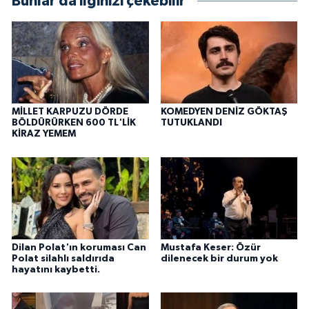
Bunlar da ilginizi çekebilir
MİLLET KARPUZU DÖRDE
KOMEDYEN DENİZ GÖKTAŞ
BÖLDÜRÜRKEN 600 TL'LİK
TUTUKLANDI
KİRAZ YEMEM
Dilan Polat'ın koruması Can
Mustafa Keser: Özür
Polat silahlı saldırıda
dilenecek bir durum yok
hayatını kaybetti.