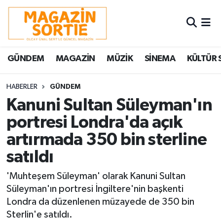
Nöbetçi Eczaneler
GÜNDEM
MAGAZİN
MÜZİK
SİNEMA
KÜLTÜR 
Hava Durumu
Trafik Durumu
HABERLER
GÜNDEM
Kanuni Sultan Süleyman'ın
Süper Lig Puan Durumu ve Fikstür
portresi Londra'da açık
artırmada 350 bin sterline
Tüm Manşetler
satıldı
Son Dakika Haberleri
'Muhteşem Süleyman' olarak Kanuni Sultan
Haber Arşivi
Süleyman'ın portresi İngiltere'nin başkenti
Londra da düzenlenen müzayede de 350 bin
Sterlin'e satıldı.