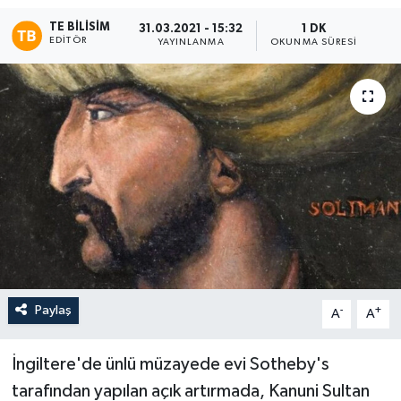
TE BILISIM
31.03.2021 - 15:32
1 DK
EDITÖR
YAYINLANMA
OKUNMA SÜRESI
Paylaş
-
+
A
A
İngiltere'de ünlü müzayede evi Sotheby's
tarafından yapılan açık artırmada, Kanuni Sultan