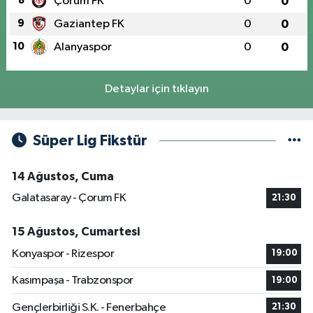
8
Çorum FK
0
0
9
Gaziantep FK
0
0
10
Alanyaspor
0
0
Detaylar için tıklayın
Süper Lig Fikstür
14 Ağustos, Cuma
Galatasaray - Çorum FK
21:30
15 Ağustos, Cumartesi
Konyaspor - Rizespor
19:00
Kasımpaşa - Trabzonspor
19:00
Gençlerbirliği S.K. - Fenerbahçe
21:30