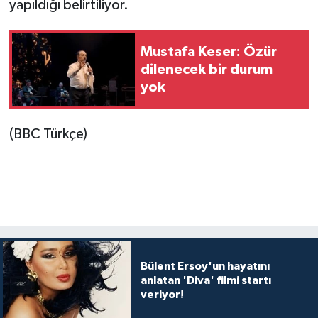
yapıldığı belirtiliyor.
Mustafa Keser: Özür
dilenecek bir durum
yok
(BBC Türkçe)
Bülent Ersoy'un hayatını
anlatan 'Diva' filmi startı
veriyor!