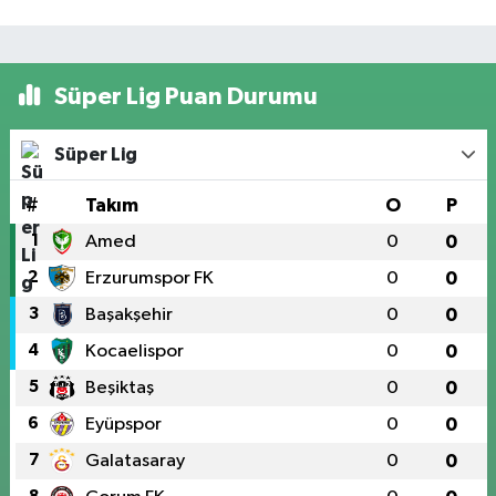
Süper Lig Puan Durumu
Süper Lig
#
Takım
O
P
1
Amed
0
0
2
Erzurumspor FK
0
0
3
Başakşehir
0
0
4
Kocaelispor
0
0
5
Beşiktaş
0
0
6
Eyüpspor
0
0
7
Galatasaray
0
0