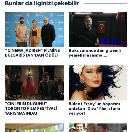
Bunlar da ilginizi çekebilir
“CINEMA JAZIREH” FİLMİNE
Boks salonundan gizemli
BULGARİSTAN'DAN ÖDÜL!
yemek masasına....
"CİNLERİN DÜĞÜNÜ"
Bülent Ersoy'un hayatını
TORONTO FİLM FESTİVALİ
anlatan 'Diva' filmi startı
YARIŞMASINDA!
veriyor!