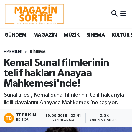
Nöbetçi Eczaneler
GÜNDEM
MAGAZİN
MÜZİK
SİNEMA
KÜLTÜR 
Hava Durumu
Trafik Durumu
HABERLER
SİNEMA
Kemal Sunal filmlerinin
Süper Lig Puan Durumu ve Fikstür
telif hakları Anayaa
Mahkemesi'nde!
Tüm Manşetler
Sunal ailesi, Kemal Sunal filmlerinin telif haklarıyla
Son Dakika Haberleri
ilgili davalarını Anayasa Mahkemesi’ne taşıyor.
Haber Arşivi
TE BILISIM
19.09.2018 - 22:41
2 DK
EDITÖR
YAYINLANMA
OKUNMA SÜRESI