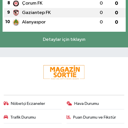
8
Çorum FK
0
0
9
Gaziantep FK
0
0
10
Alanyaspor
0
0
Detaylar için tıklayın
Nöbetçi Eczaneler
Hava Durumu
Trafik Durumu
Puan Durumu ve Fikstür