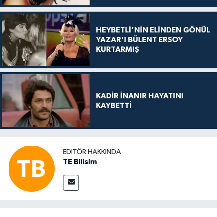
HEYBETLİ'NİN ELİNDEN GÖNÜL
YAZAR'I BÜLENT ERSOY
KURTARMIŞ
KADİR İNANIR HAYATINI
KAYBETTİ
EDITÖR HAKKINDA
TE Bilisim