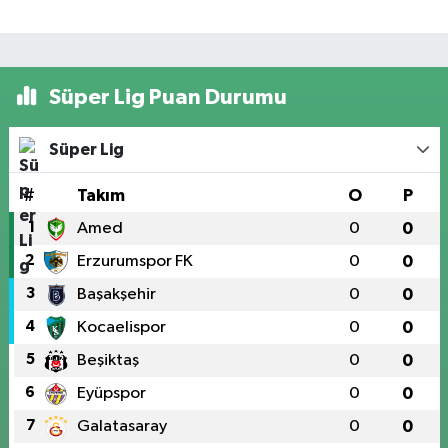
Süper Lig Puan Durumu
Süper Lig
#
Takım
O
P
1
Amed
0
0
2
Erzurumspor FK
0
0
3
Başakşehir
0
0
4
Kocaelispor
0
0
5
Beşiktaş
0
0
6
Eyüpspor
0
0
7
Galatasaray
0
0