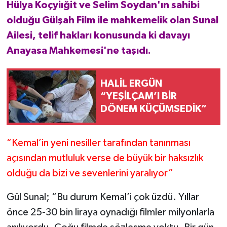
Hülya Koçyiığit ve Selim Soydan'ın sahibi
olduğu Gülşah Film ile mahkemelik olan Sunal
Ailesi, telif hakları konusunda ki davayı
Anayasa Mahkemesi'ne taşıdı.
HALİL ERGÜN
“YEŞİLÇAM’I BİR
DÖNEM KÜÇÜMSEDİK”
“Kemal’in yeni nesiller tarafından tanınması
açısından mutluluk verse de büyük bir haksızlık
olduğu da bizi ve sevenlerini yaralıyor”
Gül Sunal; “Bu durum Kemal’i çok üzdü. Yıllar
önce 25-30 bin liraya oynadığı filmler milyonlarla