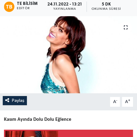
TE BILISIM
24.11.2022 - 13:21
5 DK
EDITÖR
YAYINLANMA
OKUNMA SÜRESI
Paylaş
-
+
A
A
Kasım Ayında Dolu Dolu Eğlence