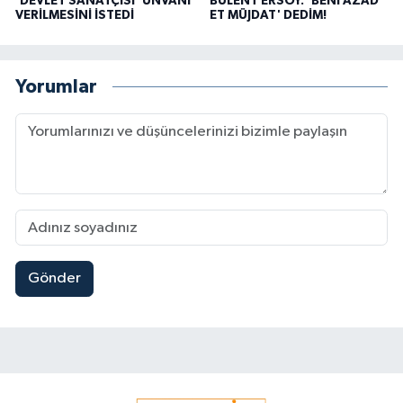
'DEVLET SANATÇISI' ÜNVANI
BÜLENT ERSOY: 'BENİ AZAD
VERİLMESİNİ İSTEDİ
ET MÜJDAT' DEDİM!
Yorumlar
Gönder