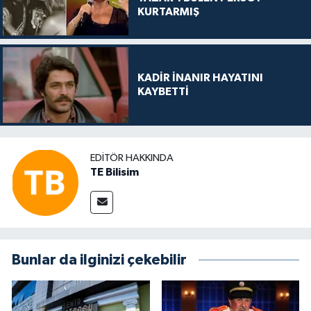
KURTARMIŞ
KADİR İNANIR HAYATINI
KAYBETTİ
EDITÖR HAKKINDA
TE Bilisim
Bunlar da ilginizi çekebilir