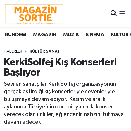
Nöbetçi Eczaneler
GÜNDEM
MAGAZİN
MÜZİK
SİNEMA
KÜLTÜR 
Hava Durumu
Trafik Durumu
HABERLER
KÜLTÜR SANAT
KerkiSolfej Kış Konserleri
Süper Lig Puan Durumu ve Fikstür
Başlıyor
Tüm Manşetler
Sevilen sanatçılar KerkiSolfej organizasyonun
gerçekleştirdiği kış konserleriyle sevenleriyle
Son Dakika Haberleri
buluşmaya devam ediyor. Kasım ve aralık
aylarında Türkiye’nin dört bir yanında konser
Haber Arşivi
verecek olan ünlüler, eğlencenin nabzını tutmaya
devam edecek.