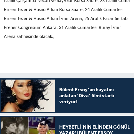
Aralık Çarşamba Necati ve Saykolar Bursa Saure, 23 Aralık Cuma
Birsen Tezer & Hüsnü Arkan Bursa Suare, 24 Aralık Cumartesi
Birsen Tezer & Hüsnü Arkan İzmir Arena, 25 Aralık Pazar Sertab
Erener Congresium Ankara, 31 Aralık Cumartesi Buray İzmir
Arena sahnesinde olacak.,,
Bülent Ersoy'un hayatını
anlatan 'Diva' filmi startı
veriyor!
HEYBETLİ'NİN ELİNDEN GÖNÜL
YAZAR'I BÜLENT ERSOY