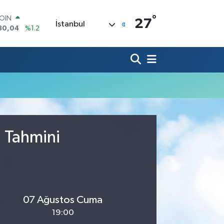
°
COIN
27
İstanbul
30,04
%1.2
AR
7106
%0.17
O
1652
%0.27
RLİN
4046
%0.35
M ALTIN
8.99
%2.59
T100
73
%-19
u Tahmini
07 Ağustos Cuma
19:00