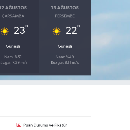
12 AĞUSTOS
13 AĞUSTOS
ÇARŞAMBA
PERŞEMBE
°
°
23
22
Güneşli
Güneşli
Nem: %51
Nem: %49
Rüzgar: 7.39 m/s
Rüzgar: 8.11 m/s
Puan Durumu ve Fikstür