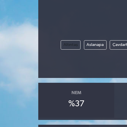
Altıntaş
Aslanapa
Çavdarh
NEM
%37