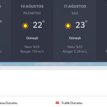
S
10 AĞUSTOS
11 AĞUSTOS
PAZARTESI
SALI
°
°
°
22
23
Güneşli
Güneşli
Nem: %59
Nem: %53
/s
Rüzgar: 7.19 m/s
Rüzgar: 5.39 m/s
ava Durumu
Trafik Durumu