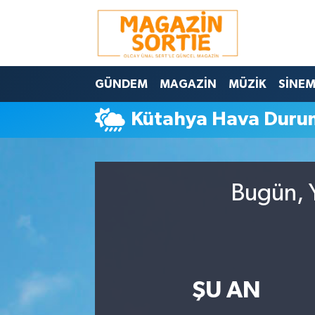
Nöbetçi Eczaneler
GÜNDEM
MAGAZİN
MÜZİK
SİNE
Hava Durumu
Kütahya Hava Duru
Trafik Durumu
Süper Lig Puan Durumu ve Fikstür
Bugün, Y
Tüm Manşetler
Son Dakika Haberleri
Haber Arşivi
ŞU AN