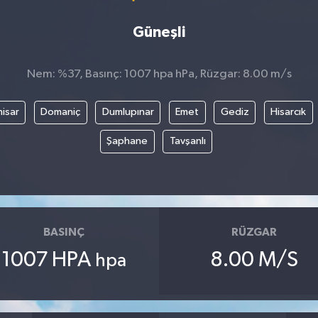
Güneşli
Nem: %37, Basınç: 1007 hpa hPa, Rüzgar: 8.00 m/s
isar
Domaniç
Dumlupınar
Emet
Gediz
Hisarcık
Şaphane
Tavşanlı
BASINÇ
RÜZGAR
1007 HPA
8.00 M/S
hpa