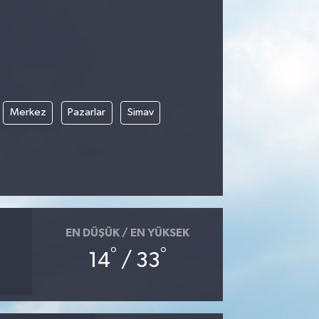
Merkez
Pazarlar
Simav
EN DÜŞÜK / EN YÜKSEK
°
°
14
/ 33