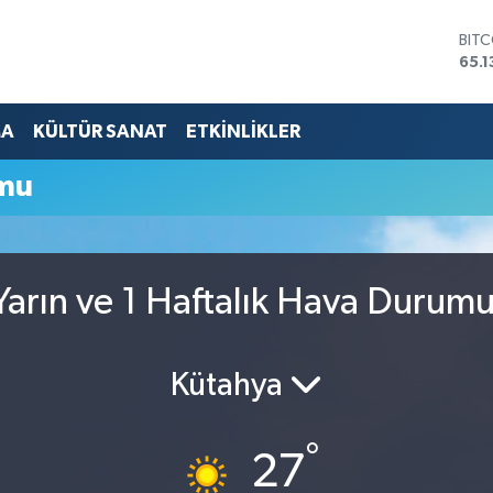
BIT
65.1
DOL
47,
EUR
MA
KÜLTÜR SANAT
ETKİNLİKLER
55,
STE
mu
64,
GRA
664
BİS
13.7
arın ve 1 Haftalık Hava Durum
Kütahya
°
27