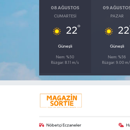
08 AĞUSTOS
09 AĞUSTO
CUMARTESI
PAZAR
°
22
22
Güneşli
Güneşli
Nem: %50
Nem: %56
Rüzgar: 8.11 m/s
Rüzgar: 9.00 m
Nöbetçi Eczaneler
H